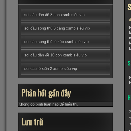
soi cầu dàn đề 8 con xsmb siêu vip
đ
l
soi cầu song thủ 3 càng xsmb siêu vip
k
n
soi cầu song thủ lô kép xsmb siêu vip
l
k
soi cầu dàn đề 10 con xsmb siêu vip
S
soi cầu lô xiên 2 xsmb siêu vip
H
Phản hồi gần đây
H
Không có bình luận nào để hiển thị.
Lưu trữ
?