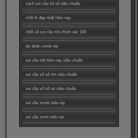
cách soi cầu xổ số siêu chuẩn
chốt lô đẹp nhất hôm nay
chốt số soi cầu mb chính xác 100
dự đoán xsmb vip
soi cầu mb hôm nay siêu chuẩn
soi cầu xổ số mn siêu chuẩn
soi cầu xổ số mt siêu chuẩn
soi cầu xsmb siêu vip
soi cầu xsmt siêu vip