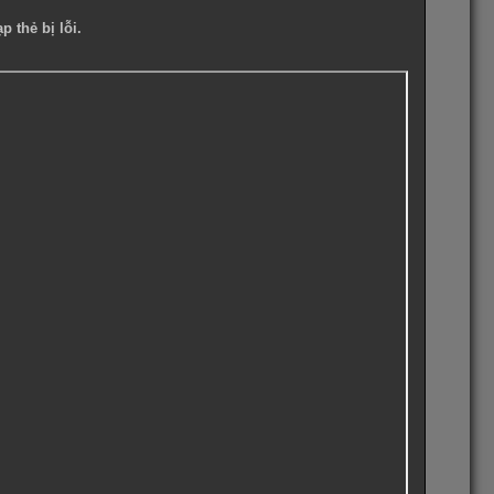
 thẻ bị lỗi.