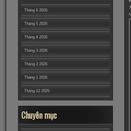
H
Tháng 6 2026
N
Tháng 5 2026
Tháng 4 2026
Tháng 3 2026
Tháng 2 2026
Tháng 1 2026
Tháng 12 2025
Chuyên mục