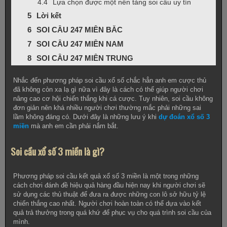
Lựa chọn được một nền tảng soi cầu uy tín
Lời kết
SOI CẦU 247 MIỀN BẮC
SOI CẦU 247 MIỀN NAM
SOI CẦU 247 MIỀN TRUNG
Nhắc đến phương pháp soi cầu xổ số chắc hẳn anh em cược thủ
đã không còn xa lạ gì nữa vì đây là cách có thể giúp người chơi
nâng cao cơ hội chiến thắng khi cá cược. Tuy nhiên, soi cầu không
đơn giản nên khá nhiều người chơi thường mắc phải những sai
lầm không đáng có. Dưới đây là những lưu ý khi
dự đoán xổ số 3
miền
mà anh em cần phải nắm bắt.
Soi cầu xổ số 3 miền là gì?
Phương pháp soi cầu kết quả xổ số 3 miền là một trong những
cách chơi đánh đề hiệu quả hàng đầu hiện nay khi người chơi sẽ
sử dụng các thủ thuật để đưa ra được những con lô sở hữu tỷ lệ
chiến thắng cao nhất. Người chơi hoàn toàn có thể dựa vào kết
quả trả thưởng trong quá khứ để phục vụ cho quá trình soi cầu của
mình.