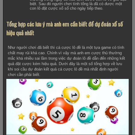
biệt. Sau đó người chơi tính tổng là đã có được một
con lô đặt cược xổ số cho ngày tiếp theo.
Tổng hợp các lưu ý mà anh em cần biết để dự đoán xổ số
hiệu quả nhất
Như người chơi đã biết thì cá cược lô đề là một tựa game có tính
chất may rủi khá cao. Chính vì vậy mà anh em cược thủ thường
mắc khá nhiều sai lầm trong việc dự đoán lô đề dẫn đến những kết
quả đặt cược kém hiệu quả. Dưới đây là một số tổng hợp về lưu
khi soi cầu dự đoán kết quả cá cược lô đề mà nhất định người
chơi cần phải biết.