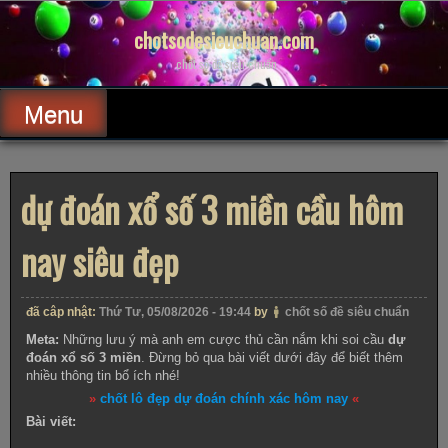
Skip
to
chotsodesieuchuan.com
content
chốt số đề siêu chuẩn
Menu
dự đoán xổ số 3 miền cầu hôm
nay siêu đẹp
đã câp nhật:
Thứ Tư, 05/08/2026 - 19:44
by
chốt số đề siêu chuẩn
Meta:
Những lưu ý mà anh em cược thủ cần nắm khi soi cầu
dự
đoán xổ số 3 miền
. Đừng bỏ qua bài viết dưới đây để biết thêm
nhiều thông tin bổ ích nhé!
»
chốt lô đẹp dự đoán chính xác hôm nay
«
Bài viết: