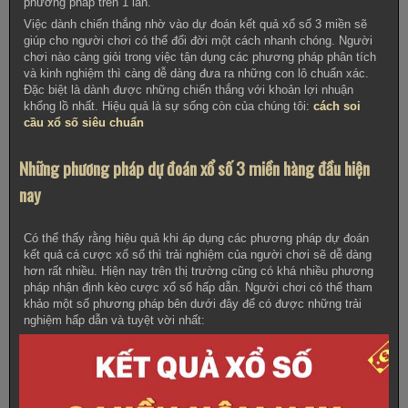
phương pháp trên 1 lần.
Việc dành chiến thắng nhờ vào dự đoán kết quả xổ số 3 miền sẽ
giúp cho người chơi có thể đổi đời một cách nhanh chóng. Người
chơi nào càng giỏi trong việc tận dụng các phương pháp phân tích
và kinh nghiệm thì càng dễ dàng đưa ra những con lô chuẩn xác.
Đặc biệt là dành được những chiến thắng với khoản lợi nhuận
khổng lồ nhất. Hiệu quả là sự sống còn của chúng tôi:
cách soi
cầu xổ số siêu chuẩn
Những phương pháp dự đoán xổ số 3 miền hàng đầu hiện
nay
Có thể thấy rằng hiệu quả khi áp dụng các phương pháp dự đoán
kết quả cá cược xổ số thì trải nghiệm của người chơi sẽ dễ dàng
hơn rất nhiều. Hiện nay trên thị trường cũng có khá nhiều phương
pháp nhận định kèo cược xổ số hấp dẫn. Người chơi có thể tham
khảo một số phương pháp bên dưới đây để có được những trải
nghiệm hấp dẫn và tuyệt vời nhất: