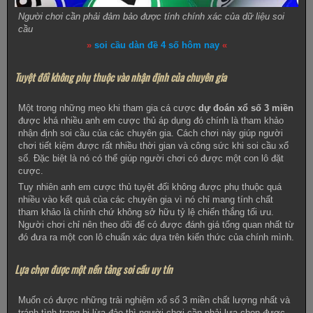
Người chơi cần phải đảm bảo được tính chính xác của dữ liệu soi
cầu
»
soi cầu dàn đề 4 số hôm nay
«
Tuyệt đối không phụ thuộc vào nhận định của chuyên gia
Một trong những mẹo khi tham gia cá cược
dự đoán xổ số 3 miền
được khá nhiều anh em cược thủ áp dụng đó chính là tham khảo
nhận định soi cầu của các chuyên gia. Cách chơi này giúp người
chơi tiết kiệm được rất nhiều thời gian và công sức khi soi cầu xổ
số. Đặc biệt là nó có thể giúp người chơi có được một con lô đặt
cược.
Tuy nhiên anh em cược thủ tuyệt đối không được phụ thuộc quá
nhiều vào kết quả của các chuyên gia vì nó chỉ mang tính chất
tham khảo là chính chứ không sở hữu tỷ lệ chiến thắng tối ưu.
Người chơi chỉ nên theo dõi để có được đánh giá tổng quan nhất từ
đó đưa ra một con lô chuẩn xác dựa trên kiến thức của chính mình.
Lựa chọn được một nền tảng soi cầu uy tín
Muốn có được những trải nghiệm xổ số 3 miền chất lượng nhất và
tránh tình trạng bị lừa đảo thì người chơi cần phải lựa chọn được