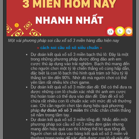
Một vài phương pháp soi cầu xổ số 3 miền hàng đầu hiện nay
»
cách soi cầu xổ số siêu chuẩn
«
Dự đoán kết quả xổ số 3 miền bạch thủ lô: Đây là một
trong những phương pháp được đông đảo anh em
cược thủ áp dụng vào trải nghiệm. Bạch thủ mang đến
cho người chơi một tỷ lệ chiến thắng vô cùng hấp dẫn,
đặc biệt là con lô bạch thủ hình quả trám sở hữu tỷ lệ
thắng lợi lên đến 90%. Nhờ đó mà người chơi có thể
yên tâm rất nhiều khi chơi game.
Dự đoán kết quả xổ số 3 miền dàn đề: Để có thể đưa ra
được những con lô chuẩn xác nhất thì anh em cược
thủ hoàn toàn có thể dựa vào dàn đề: Dàn đề xổ số
chứa rất nhiều con lô chuẩn xác với mức độ về thưởng
cao. Chỉ cần người chơi tận dụng hiệu quả phương
pháp
dự đoán xổ số 3 miền
thì chắc chắn chiến thắng
sẽ nằm trong tầm tay.
Dự đoán kết quả xổ số 3 miền tổng đề: Nhắc đến một
phương pháp soi cầu xổ số 3 miền đơn giản nhưng
mang đến hiệu quả cao thì không thể bỏ qua tổng đề.
Người chơi sẽ dựa vào bảng kết quả xổ số 3 miền về
thưởng trong ngày để xác định được con lô về giải đặc