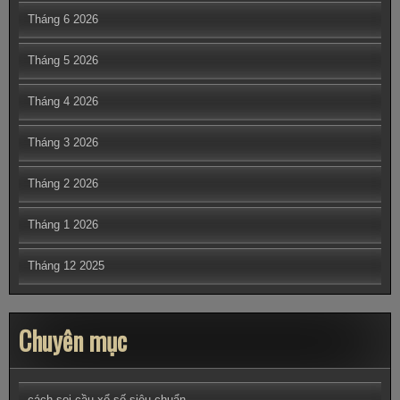
Tháng 6 2026
Tháng 5 2026
Tháng 4 2026
Tháng 3 2026
Tháng 2 2026
Tháng 1 2026
Tháng 12 2025
Chuyên mục
cách soi cầu xổ số siêu chuẩn