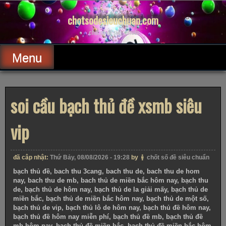
Skip
to
chotsodesieuchuan.com
content
chốt số đề siêu chuẩn
Menu
soi cầu bạch thủ đề xsmb siêu
vip
đã câp nhật:
Thứ Bảy, 08/08/2026 - 19:28
by
chốt số đề siêu chuẩn
bạch thủ đề, bach thu 3cang, bach thu de, bach thu de hom
nay, bach thu de mb, bach thủ de miền bắc hôm nay, bạch thu
de, bạch thủ de hôm nay, bạch thủ de la giải mấy, bạch thủ de
miền bắc, bạch thủ de miền bắc hôm nay, bạch thủ de một số,
bạch thủ de vip, bạch thủ lô de hôm nay, bạch thủ đề hôm nay,
bạch thủ đề hôm nay miễn phí, bạch thủ đề mb, bạch thủ đề
mb hôm nay, bạch thủ đề miền bắc, bạch thủ đề miền bắc hôm