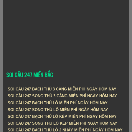
SOI CẦU 247 MIỀN BẮC
SOI CẦU 247 BẠCH THỦ 3 CÀNG MIỄN PHÍ NGÀY HÔM NAY
SOI CẦU 247 SONG THỦ 3 CÀNG MIỄN PHÍ NGÀY HÔM NAY
SOI CẦU 247 BẠCH THỦ LÔ MIỄN PHÍ NGÀY HÔM NAY
SOI CẦU 247 SONG THỦ LÔ MIỄN PHÍ NGÀY HÔM NAY
SOI CẦU 247 BẠCH THỦ LÔ KÉP MIỄN PHÍ NGÀY HÔM NAY
SOI CẦU 247 SONG THỦ LÔ KÉP MIỄN PHÍ NGÀY HÔM NAY
SOI CẦU 247 BẠCH THỦ LÔ 2 NHÁY MIỄN PHÍ NGÀY HÔM NAY