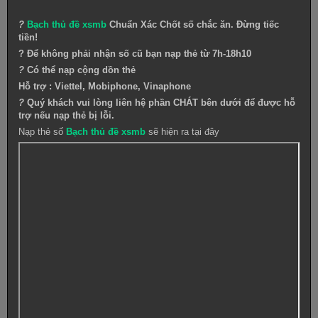
?
Bạch thủ đề xsmb
Chuẩn Xác Chốt số chắc ăn. Đừng tiếc
tiền!
? Để không phải nhận số cũ bạn nạp thẻ từ 7h-18h10
?
Có thể nạp cộng dồn thẻ
Hỗ trợ : Viettel, Mobiphone, Vinaphone
?
Quý khách vui lòng liên hệ phần CHÁT bên dưới để được hỗ
trợ nếu nạp thẻ bị lỗi.
Nạp thẻ số
Bạch thủ đề xsmb
sẽ hiện ra tại đây