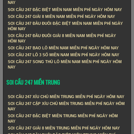
NAY
SOI CẦU 247 ĐẶC BIỆT MIỀN NAM MIỄN PHÍ NGÀY HÔM NAY
SOI CẦU 247 GIẢI 8 MIỀN NAM MIỄN PHÍ NGÀY HÔM NAY
SOI CẦU 247 ĐẦU ĐUÔI ĐẶC BIỆT MIỀN NAM MIỄN PHÍ NGÀY
HÔM NAY
SOI CẦU 247 ĐẦU ĐUÔI GIẢI 8 MIỀN NAM MIỄN PHÍ NGÀY
HÔM NAY
SOI CẦU 247 BAO LÔ MIỀN NAM MIỄN PHÍ NGÀY HÔM NAY
SOI CẦU 247 LÔ 3 SỐ MIỀN NAM MIỄN PHÍ NGÀY HÔM NAY
SOI CẦU 247 SONG THỦ LÔ MIỀN NAM MIỄN PHÍ NGÀY HÔM
NAY
SOI CẦU 247 MIỀN TRUNG
SOI CẦU 247 XỈU CHỦ MIỀN TRUNG MIỄN PHÍ NGÀY HÔM NAY
SOI CẦU 247 CẶP XỈU CHỦ MIỀN TRUNG MIỄN PHÍ NGÀY HÔM
NAY
SOI CẦU 247 ĐẶC BIỆT MIỀN TRUNG MIỄN PHÍ NGÀY HÔM
NAY
SOI CẦU 247 GIẢI 8 MIỀN TRUNG MIỄN PHÍ NGÀY HÔM NAY