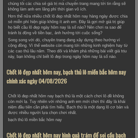
chúng tôi các chia sẻ giá trị mà chuyên trang mang tới tin rằng sẽ
không làm anh em lãng phí thời gian vô ích.
Hơn thế nữa nhiều chốt lô đẹp nhất hôm nay hàng ngày được chia
sẻ miễn phí hiện giúp không ít anh em. Đây là gợi mở giá trị giúp
họ biết cầu lô đẹp ngày hôm nay là số nào? Nên chơi ra sao để
tránh bị động về tiền bạc, ảnh hưởng tới cuộc sống?
Song song với đó, chuyên trang đang xây dựng theo hướng vì
cộng đồng. Vì thế website còn mang tới những kinh nghiệm hay từ
các cao thủ lâu năm. Theo dõi và khám phá những bài viết giá trịu
này, bạn không chỉ biết lô đẹp trong ngày hôm nay là số nào.
Chốt lô đẹp nhất hôm nay, bạch thủ lô miền bắc hôm nay
chính xác ngày 04/08/2026
Chốt lô đẹp nhất hôm nay bạch thủ là một cách chơi lô đề không
còn mới lạ. Tuy nhiên với những anh em mới chơi thì đây là khái
niệm đầu tiên cần phải tìm hiểu. Bạch thủ là một dạng lô cơ bản và
được nhiều người lựa chọn chơi nhất.
bạch thủ lô miền bắc hôm nay
Chốt lô đẹp nhất hôm nay hình quả trám để soi cầu bạch