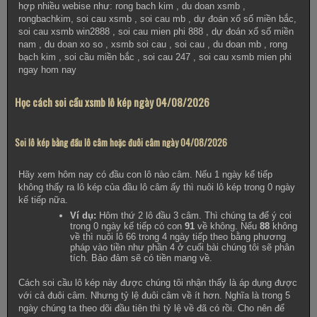
hợp nhiều webise như: rong bach kim , du doan xsmb ,
rongbachkim, soi cau xsmb , soi cau mb , dự đoán xổ số miền bắc,
soi cau xsmb win2888 , soi cau mien phi 888 , dự đoán xổ số miền
nam , du doan xo so , xsmb soi cau , soi cau , du doan mb , rong
bạch kim , soi cầu miền bắc , soi cau 247 , soi cau xsmb mien phi
ngay hom nay
Học cách soi cầu xsmb lô kép ngày 04/08/2026
Soi lô kép bằng đầu lô câm hoặc đuôi câm ngày 04/08/2026
Hãy xem hôm nay có đầu con lô nào câm. Nếu 1 ngày kế tiếp
không thấy ra lô kép của đầu lô câm ấy thì nuôi lô kép trong 0 ngày
kế tiếp nữa.
Ví dụ:
Hôm thứ 2 lô đầu 3 câm. Thì chúng ta để ý coi
trong 0 ngày kế tiếp có con
91
về không. Nếu
88
không
về thì nuôi lô 66 trong 4 ngày tiếp theo bằng phương
pháp vào tiền như phần 4 ở cuối bài chúng tôi sẽ phân
tích. Bảo đảm sẽ có tiền mang về.
Cách soi cầu lô kép này được chúng tôi nhận thấy là áp dụng được
với cả đuôi câm. Nhưng tỷ lệ đuôi câm về ít hơn. Nghĩa là trong 5
ngày chúng ta theo dõi đầu tiên thì tỷ lệ về đã có rồi. Cho nên để