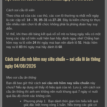
Cách soi cầu lô xiên
Theo chia sẻ của các cao thủ, các con lô thường ra nhất mỗi ngày
là các cặp số:
14
–
70
,
05
–
31
và
27
–
20
. Đây là kiểm chứng từ thực
tiễn nhiều năm chơi lô đề chức không phải là phỏng đoán hay suy
diễn.
Vì thế, khi theo dõi bảng kết quả xổ số mb ra hàng ngày nếu có một
trong các cặp số trên xuất hiện bạn hãy đánh ngay nhé! Chẳng hạn
hôm nay ra lô xiên
24
thì ngày mai bạn nên đánh lô
51
. Hoặc hôm
nay ra lô
83
thì ngày mai hãy đánh lô
60
.
Cách soi cầu mb hôm nay siêu chuẩn – soi cầu lô ăn thông
ngày 04/08/2026
Mẹo soi cầu ăn thông
Bạn đã bao giờ thử cách
soi cầu mb hôm nay siêu chuẩn
này
chưa? Nếu áp dụng sẽ thấy rõ hiệu quả của nó. Lưu ý, với cách soi
cầu ăn thông thì anh em không nên nuôi khung quá 7 ngày vì nuôi
quá lâu độ chính xác không còn.
Phương pháp 1: Bạn dành thời gian tìm hiểu kết quả
giải đặc biệt trong vòng 1 tuần. Nếu trong các giải có