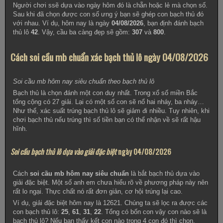
Người chơi ssẽ dựa vào ngày hôm đó là chẵn hoặc lẻ mà chọn số.
Sau khi đã chọn được con số ưng ý bạn sẽ ghép con bạch thủ đó
với nhau. Ví dụ, hôm nay là ngày
04/08/2026
, bạn định đánh bạch
thủ lô
42
. Vậy, cầu ba càng đẹp sẽ gồm:
307
và
800
.
Cách soi cầu mb chuẩn xác bạch thủ lô ngày 04/08/2026
Soi cầu mb hôm nay siêu chuẩn theo bạch thủ lô
Bạch thủ là chọn đánh một con duy nhất. Trong xổ số miền Bắc
tổng cộng có 27 giải. Lại có một số con sẽ nổ hai nháy, ba nháy…
Như thế, xác suất trúng bạch thủ lô sẽ giảm đi nhiều. Tuy nhiên, khi
chơi bạch thủ nếu trúng thì số tiền bạn có thể nhận về sẽ rất hậu
hĩnh.
Soi cầu bạch thủ lô dựa vào giải đặc biệt
ngày 04/08/2026
Cách
soi cầu mb hôm nay siêu chuẩn
là bắt bạch thủ dựa vào
giải đặc biệt. Một số anh em chưa hiểu rõ về phương pháp này nên
rất lo ngại. Thực chất nó rất đơn giản, cơ hội trúng lại cao.
Ví dụ, giải đặc biệt hôm nay là 12621. Chúng ta sẽ lọc ra được các
con bạch thủ lô:
25
,
61
,
31
,
22
. Tổng có bốn con vậy con nào sẽ là
bạch thủ lô? Nếu bạn thấy kết con nào trong 4 con đó thì chọn.