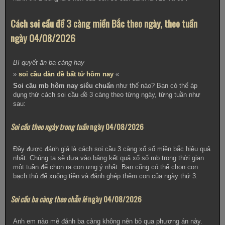
Cách soi cầu đề 3 càng miền Bắc theo ngày, theo tuần
ngày 04/08/2026
Bí quyết ăn ba càng hay
»
soi cầu dàn đề bất tử hôm nay
«
Soi cầu mb hôm nay siêu chuẩn
như thế nào? Bạn có thể áp
dụng thử cách soi cầu đề 3 càng theo từng ngày, từng tuần như
sau:
Soi cầu theo ngày trong tuần
ngày 04/08/2026
Đây được đánh giá là cách soi cầu 3 càng xổ số miền bắc hiệu quả
nhất. Chúng ta sẽ dựa vào bảng kết quả xổ số mb trong thời gian
một tuần để chọn ra con ưng ý nhất. Bạn cũng có thể chọn con
bạch thủ để xuống tiền và đánh ghép thêm con của ngày thứ 3.
Soi cầu ba càng theo chẵn lẻ
ngày 04/08/2026
Anh em nào mê đánh ba càng không nên bỏ qua phương án này.