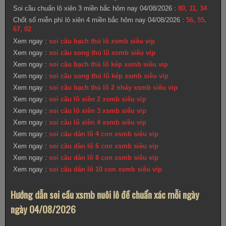
Soi cầu chuẩn lô xiên 3 miền bắc hôm nay 04/08/2026 :
80, 11, 34
Chốt số miễn phí lô xiên 4 miền bắc hôm nay 04/08/2026 :
56, 55,
67, 02
Xem ngay :
soi cầu bạch thủ lô xsmb siêu vip
Xem ngay :
soi cầu song thủ lô xsmb siêu vip
Xem ngay :
soi cầu bạch thủ lô kép xsmb siêu vip
Xem ngay :
soi cầu song thủ lô kép xsmb siêu vip
Xem ngay :
soi cầu bạch thủ lô 2 nháy xsmb siêu vip
Xem ngay :
soi cầu lô xiên 2 xsmb siêu vip
Xem ngay :
soi cầu lô xiên 3 xsmb siêu vip
Xem ngay :
soi cầu lô xiên 4 xsmb siêu vip
Xem ngay :
soi cầu dàn lô 4 con xsmb siêu vip
Xem ngay :
soi cầu dàn lô 6 con xsmb siêu vip
Xem ngay :
soi cầu dàn lô 8 con xsmb siêu vip
Xem ngay :
soi cầu dàn lô 10 con xsmb siêu vip
Hướng dẫn soi cầu xsmb nuôi lô đề chuẩn xác mỗi ngày
ngày 04/08/2026