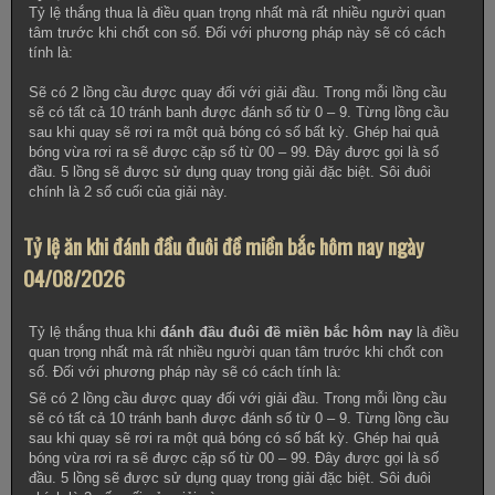
Tỷ lệ thắng thua là điều quan trọng nhất mà rất nhiều người quan
tâm trước khi chốt con số. Đối với phương pháp này sẽ có cách
tính là:
Sẽ có 2 lồng cầu được quay đối với giải đầu. Trong mỗi lồng cầu
sẽ có tất cả 10 tránh banh được đánh số từ 0 – 9. Từng lồng cầu
sau khi quay sẽ rơi ra một quả bóng có số bất kỳ. Ghép hai quả
bóng vừa rơi ra sẽ được cặp số từ 00 – 99. Đây được gọi là số
đầu. 5 lồng sẽ được sử dụng quay trong giải đặc biệt. Sôi đuôi
chính là 2 số cuối của giải này.
Tỷ lệ ăn khi đánh đầu đuôi đề miền bắc hôm nay ngày
04/08/2026
Tỷ lệ thắng thua khi
đánh đầu đuôi
đề miền bắc hôm nay
là điều
quan trọng nhất mà rất nhiều người quan tâm trước khi chốt con
số. Đối với phương pháp này sẽ có cách tính là:
Sẽ có 2 lồng cầu được quay đối với giải đầu. Trong mỗi lồng cầu
sẽ có tất cả 10 tránh banh được đánh số từ 0 – 9. Từng lồng cầu
sau khi quay sẽ rơi ra một quả bóng có số bất kỳ. Ghép hai quả
bóng vừa rơi ra sẽ được cặp số từ 00 – 99. Đây được gọi là số
đầu. 5 lồng sẽ được sử dụng quay trong giải đặc biệt. Sôi đuôi