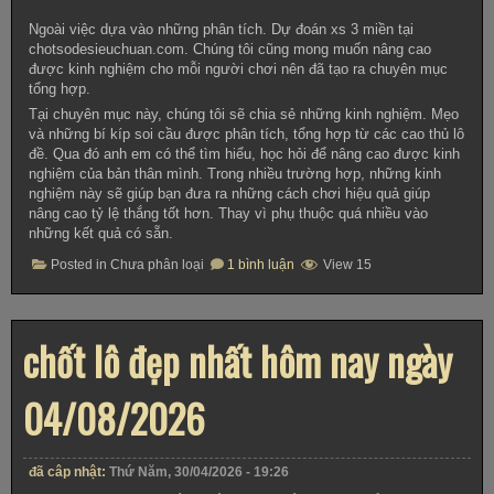
Ngoài việc dựa vào những phân tích. Dự đoán xs 3 miền tại
chotsodesieuchuan.com. Chúng tôi cũng mong muốn nâng cao
được kinh nghiệm cho mỗi người chơi nên đã tạo ra chuyên mục
tổng hợp.
Tại chuyên mục này, chúng tôi sẽ chia sẻ những kinh nghiệm. Mẹo
và những bí kíp soi cầu được phân tích, tổng hợp từ các cao thủ lô
đề. Qua đó anh em có thể tìm hiểu, học hỏi để nâng cao được kinh
nghiệm của bản thân mình. Trong nhiều trường hợp, những kinh
nghiệm này sẽ giúp bạn đưa ra những cách chơi hiệu quả giúp
nâng cao tỷ lệ thắng tốt hơn. Thay vì phụ thuộc quá nhiều vào
những kết quả có sẵn.
ở
Posted in Chưa phân loại
1 bình luận
View 15
soi
cầu
xsmb
siêu
vip
chốt lô đẹp nhất hôm nay ngày
ngày
04/08/2026
04/08/2026
đã câp nhật:
Thứ Năm, 30/04/2026 - 19:26