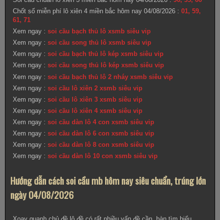
Chốt số miễn phí lô xiên 4 miền bắc hôm nay 04/08/2026 :
01, 59,
61, 71
Xem ngay :
soi cầu bạch thủ lô xsmb siêu vip
Xem ngay :
soi cầu song thủ lô xsmb siêu vip
Xem ngay :
soi cầu bạch thủ lô kép xsmb siêu vip
Xem ngay :
soi cầu song thủ lô kép xsmb siêu vip
Xem ngay :
soi cầu bạch thủ lô 2 nháy xsmb siêu vip
Xem ngay :
soi cầu lô xiên 2 xsmb siêu vip
Xem ngay :
soi cầu lô xiên 3 xsmb siêu vip
Xem ngay :
soi cầu lô xiên 4 xsmb siêu vip
Xem ngay :
soi cầu dàn lô 4 con xsmb siêu vip
Xem ngay :
soi cầu dàn lô 6 con xsmb siêu vip
Xem ngay :
soi cầu dàn lô 8 con xsmb siêu vip
Xem ngay :
soi cầu dàn lô 10 con xsmb siêu vip
Hướng dẫn cách soi cầu mb hôm nay siêu chuẩn, trúng lớn
ngày 04/08/2026
Xoay quanh chủ đề lô đề có rất nhiều vấn đề cần, bàn tìm hiểu.