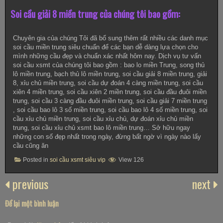
Soi cầu giải 8 miền trung của chúng tôi bao gồm:
Chuyên gia của chúng Tôi đã bổ sung thêm rất nhiều các danh mục
soi cầu miền trung siêu chuẩn để các bạn dễ dàng lựa chọn cho
mình những cầu đẹp và chuẩn xác nhất hôm nay. Dịch vụ tư vấn
soi cầu xsmt của chúng tôi bao gồm : bao lo miền Trung, song thủ
lô miền trung, bạch thủ lô miền trung, soi cầu giải 8 miền trung, giải
8, xỉu chủ miền trung, soi cầu dự đoán 4 càng miền trung, soi cầu
xiên 4 miền trung, soi cầu xiên 2 miền trung, soi cầu đầu đuôi miền
trung, soi cầu 3 càng đầu đuôi miền trung, soi cầu giải 7 miền trung
, soi cầu bao lô 3 số miền trung, soi cầu bao lô 4 số miền trung, soi
cầu xỉu chủ miền trung, soi cầu xỉu chủ, dự đoán xỉu chủ miền
trung, soi cầu xỉu chủ xsmt bao lô miền trung… Sở hữu ngay
những con số đẹp nhất trong ngày, đừng bất ngờ vì ngày nào lấy
cầu cũng ăn
Posted in
soi cầu xsmt siêu vip
View 126
previous
next
Để lại một bình luận