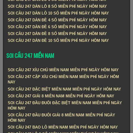
SOI CẦU 247 DÀN LÔ 8 SỐ MIỄN PHÍ NGÀY HÔM NAY
SOI CẦU 247 DÀN LÔ 10 SỐ MIỄN PHÍ NGÀY HÔM NAY
SOI CẦU 247 DÀN ĐỀ 4 SỐ MIỄN PHÍ NGÀY HÔM NAY
SOI CẦU 247 DÀN ĐỀ 6 SỐ MIỄN PHÍ NGÀY HÔM NAY
SOI CẦU 247 DÀN ĐỀ 8 SỐ MIỄN PHÍ NGÀY HÔM NAY
SOI CẦU 247 DÀN ĐỀ 10 SỐ MIỄN PHÍ NGÀY HÔM NAY
SOI CẦU 247 MIỀN NAM
SOI CẦU 247 XỈU CHỦ MIỀN NAM MIỄN PHÍ NGÀY HÔM NAY
SOI CẦU 247 CẶP XỈU CHỦ MIỀN NAM MIỄN PHÍ NGÀY HÔM
NAY
SOI CẦU 247 ĐẶC BIỆT MIỀN NAM MIỄN PHÍ NGÀY HÔM NAY
SOI CẦU 247 GIẢI 8 MIỀN NAM MIỄN PHÍ NGÀY HÔM NAY
SOI CẦU 247 ĐẦU ĐUÔI ĐẶC BIỆT MIỀN NAM MIỄN PHÍ NGÀY
HÔM NAY
SOI CẦU 247 ĐẦU ĐUÔI GIẢI 8 MIỀN NAM MIỄN PHÍ NGÀY
HÔM NAY
SOI CẦU 247 BAO LÔ MIỀN NAM MIỄN PHÍ NGÀY HÔM NAY