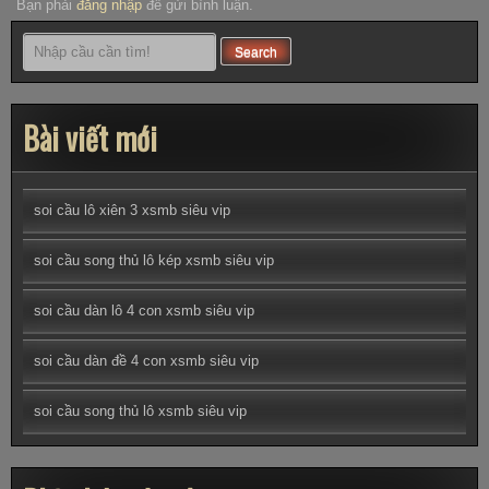
Bạn phải
đăng nhập
để gửi bình luận.
Search
Bài viết mới
soi cầu lô xiên 3 xsmb siêu vip
soi cầu song thủ lô kép xsmb siêu vip
soi cầu dàn lô 4 con xsmb siêu vip
soi cầu dàn đề 4 con xsmb siêu vip
soi cầu song thủ lô xsmb siêu vip