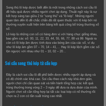
Song thủ lô kép được biết đến là một trong những cách soi cầu lô
đề hiệu quả được nhiều người chơi áp dụng. Thuật ngữ này là sự
kết hợp sáng tạo giữa 2 từ “song thủ” và “lô kép”. Những người
quan tâm đến lô đề chắc chắn đã rất quen thuộc với lô kép bởi nó
thường xuyên xuất hiện trên bảng kết quả công bố trúng thưởng xổ
số.
Lô kép là những con số có hàng đơn vị với hàng chục giống nhau,
bao gồm các số: 00, 11, 22, 33, 44, 55, 66, 77, 88 và 99. Ngoài ra
còn có lô kép âm được tính dựa vào bóng âm của các số, ví dụ
như lô kép âm gồm 07 – 70, 14 – 41,… Hay lô kép lệch gồm các số
lộn ngược với nhau như 01 – 10, 02 – 20…
Soi cầu song thủ kép từ cầu kẹp
Đây là cách soi cầu lô đề phổ biến được nhiều người áp dụng và
có độ chính xác khá cao. Soi cầu theo cách này khá đơn giản,
người chơi chỉ cần quan sát và tiến hành tổng hợp các kết quả
trúng thưởng trong vòng 2 – 3 ngày để đưa ra dựa đoán của mình.
Người chơi sẽ cần tổng hợp lại tất các loại kép có nổ thưởng rồi
chọn ra 2 con có tần suất trúng cao nhất.