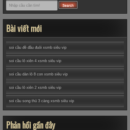
thủ
Search
lô
kép
xsmb
siêu
vip
Bài viết mới
soi cầu đề đầu đuôi xsmb siêu vip
soi cầu lô xiên 4 xsmb siêu vip
soi cầu dàn lô 8 con xsmb siêu vip
soi cầu lô xiên 2 xsmb siêu vip
soi cầu song thủ 3 càng xsmb siêu vip
Phản hồi gần đây