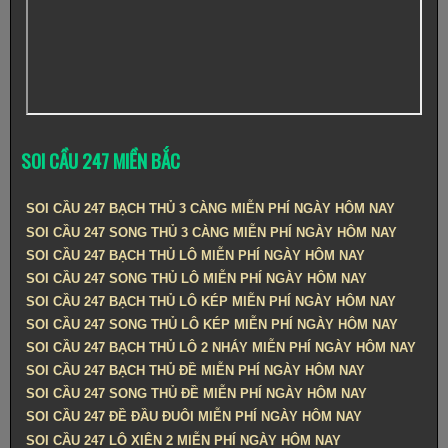
SOI CẦU 247 MIỀN BẮC
SOI CẦU 247 BẠCH THỦ 3 CÀNG MIỄN PHÍ NGÀY HÔM NAY
SOI CẦU 247 SONG THỦ 3 CÀNG MIỄN PHÍ NGÀY HÔM NAY
SOI CẦU 247 BẠCH THỦ LÔ MIỄN PHÍ NGÀY HÔM NAY
SOI CẦU 247 SONG THỦ LÔ MIỄN PHÍ NGÀY HÔM NAY
SOI CẦU 247 BẠCH THỦ LÔ KÉP MIỄN PHÍ NGÀY HÔM NAY
SOI CẦU 247 SONG THỦ LÔ KÉP MIỄN PHÍ NGÀY HÔM NAY
SOI CẦU 247 BẠCH THỦ LÔ 2 NHÁY MIỄN PHÍ NGÀY HÔM NAY
SOI CẦU 247 BẠCH THỦ ĐỀ MIỄN PHÍ NGÀY HÔM NAY
SOI CẦU 247 SONG THỦ ĐỀ MIỄN PHÍ NGÀY HÔM NAY
SOI CẦU 247 ĐỀ ĐẦU ĐUÔI MIỄN PHÍ NGÀY HÔM NAY
SOI CẦU 247 LÔ XIÊN 2 MIỄN PHÍ NGÀY HÔM NAY