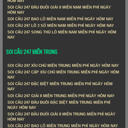
HÔM NAY
SOI CẦU 247 ĐẦU ĐUÔI GIẢI 8 MIỀN NAM MIỄN PHÍ NGÀY
HÔM NAY
SOI CẦU 247 BAO LÔ MIỀN NAM MIỄN PHÍ NGÀY HÔM NAY
SOI CẦU 247 LÔ 3 SỐ MIỀN NAM MIỄN PHÍ NGÀY HÔM NAY
SOI CẦU 247 SONG THỦ LÔ MIỀN NAM MIỄN PHÍ NGÀY HÔM
NAY
SOI CẦU 247 MIỀN TRUNG
SOI CẦU 247 XỈU CHỦ MIỀN TRUNG MIỄN PHÍ NGÀY HÔM NAY
SOI CẦU 247 CẶP XỈU CHỦ MIỀN TRUNG MIỄN PHÍ NGÀY HÔM
NAY
SOI CẦU 247 ĐẶC BIỆT MIỀN TRUNG MIỄN PHÍ NGÀY HÔM
NAY
SOI CẦU 247 GIẢI 8 MIỀN TRUNG MIỄN PHÍ NGÀY HÔM NAY
SOI CẦU 247 ĐẦU ĐUÔI ĐẶC BIỆT MIỀN TRUNG MIỄN PHÍ
NGÀY HÔM NAY
SOI CẦU 247 ĐẦU ĐUÔI GIẢI 8 MIỀN TRUNG MIỄN PHÍ NGÀY
HÔM NAY
SOI CẦU 247 BAO LÔ MIỀN TRUNG MIỄN PHÍ NGÀY HÔM NAY