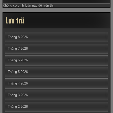
Không có bình luận nào để hiển thị.
Lưu trữ
Tháng 8 2026
Tháng 7 2026
Tháng 6 2026
Tháng 5 2026
Tháng 4 2026
Tháng 3 2026
Tháng 2 2026