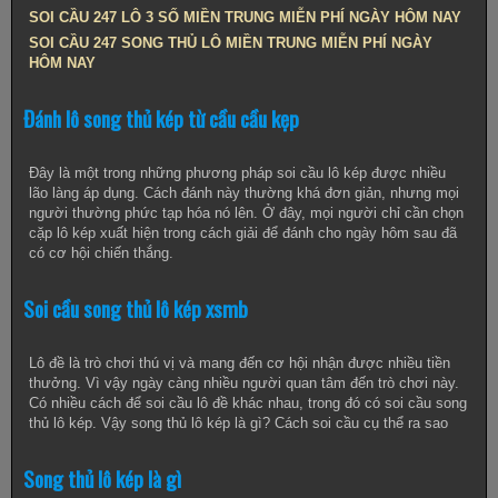
SOI CẦU 247 LÔ 3 SỐ MIỀN TRUNG MIỄN PHÍ NGÀY HÔM NAY
SOI CẦU 247 SONG THỦ LÔ MIỀN TRUNG MIỄN PHÍ NGÀY
HÔM NAY
Đánh lô song thủ kép từ cầu cầu kẹp
Đây là một trong những phương pháp soi cầu lô kép được nhiều
lão làng áp dụng. Cách đánh này thường khá đơn giản, nhưng mọi
người thường phức tạp hóa nó lên. Ở đây, mọi người chỉ cần chọn
cặp lô kép xuất hiện trong cách giải để đánh cho ngày hôm sau đã
có cơ hội chiến thắng.
Soi cầu song thủ lô kép xsmb
Lô đề là trò chơi thú vị và mang đến cơ hội nhận được nhiều tiền
thưởng. Vì vậy ngày càng nhiều người quan tâm đến trò chơi này.
Có nhiều cách để soi cầu lô đề khác nhau, trong đó có soi cầu song
thủ lô kép. Vậy song thủ lô kép là gì? Cách soi cầu cụ thể ra sao
Song thủ lô kép là gì