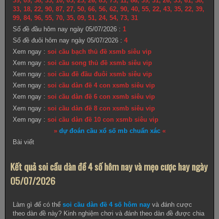
39, 09, 38, 33, 10, 05, 23, 26, 83, 73, 11, 86, 39, 31, 26, 33, 61, 38,
33, 18, 22, 90, 87, 27, 50, 66, 56, 62, 90, 40, 55, 22, 43, 35, 22, 39,
99, 84, 96, 55, 70, 35, 09, 51, 24, 54, 73, 31
Số đề đầu hôm nay ngày 05/07/2026 :
1
Số đề đuôi hôm nay ngày 05/07/2026 :
4
Xem ngay :
soi cầu bạch thủ đề xsmb siêu vip
Xem ngay :
soi cầu song thủ đề xsmb siêu vip
Xem ngay :
soi cầu đề đầu đuôi xsmb siêu vip
Xem ngay :
soi cầu dàn đề 4 con xsmb siêu vip
Xem ngay :
soi cầu dàn đề 6 con xsmb siêu vip
Xem ngay :
soi cầu dàn đề 8 con xsmb siêu vip
Xem ngay :
soi cầu dàn đề 10 con xsmb siêu vip
»
dự đoán cầu xổ số mb chuẩn xác
«
Bài viết
Kết quả soi cầu dàn đề 4 số hôm nay và mẹo cược hay ngày
05/07/2026
Làm gì để có thể
soi cầu dàn đề 4 số hôm nay
và đánh cược
theo dàn đề này? Kinh nghiệm chơi và đánh theo dàn đề được chia