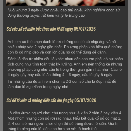
Nuôi khung 3 ngày được nhiều cao thủ nhiều kinh nghiệm chọn sử
dụng thường xuyên rất hiệu và tỷ lệ trúng cao
Soi cầu xổ số miền bắc theo dàn lô đề
ngày 05/07/2026
Anh em có thể chọn đánh lô rơi những con lô có nhịp đẹp và nổ
nhiều nháy vào 2 ngày gần nhất. Phương pháp khá hiệu quả những
con lô có nhịp đẹp và con lộn của nó có thể dùng để đánh.
Đánh lô dàn từ nhiều cầu lô khác nhau cần anh em phải có sự phân
tích cũng như tính toán thật kỹ lưỡng. Anh em nên thống kê những
phương pháp cũng như cầu lô trong thời gian gần nhất như. Cầu lô
ít ngày gãy hay cầu lô ăn thông 4 – 6 ngày, cầu lô gãy 5 ngày.
Từ những cầu đó anh em chọn ra 2-3 con số cho là đẹp nhất đề
làm dàn lô đẹp đánh trong ngày nhé.
Soi đề lô xiên và những điều cần lưu ý
ngày 05/07/2026
Lô xiên được người chơi chú trọng như là xiên 2 xiên 3 hay xiên 4.
Một nhóm những con số rời rạc nhau. Nếu kết quả xổ số có mặt 2,
3, 4 con số mà người chơi chọn thì sẽ trúng được lô xiên. Giá trị
trúng thưởng của lô xiên cao hơn so với lô bạch thủ.