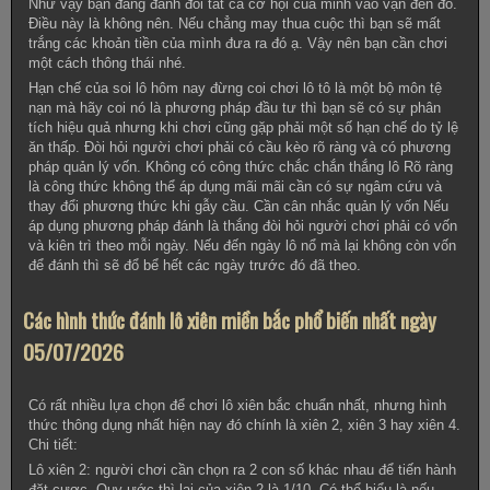
Như vậy bạn đang đánh đổi tất cả cơ hội của minh vào vận đen đỏ.
Điều này là không nên. Nếu chẳng may thua cuộc thì bạn sẽ mất
trắng các khoản tiền của mình đưa ra đó ạ. Vậy nên bạn cần chơi
một cách thông thái nhé.
Hạn chế của soi lô hôm nay đừng coi chơi lô tô là một bộ môn tệ
nạn mà hãy coi nó là phương pháp đầu tư thì bạn sẽ có sự phân
tích hiệu quả nhưng khi chơi cũng gặp phải một số hạn chế do tỷ lệ
ăn thấp. Đòi hỏi người chơi phải có cầu kèo rõ ràng và có phương
pháp quản lý vốn. Không có công thức chắc chắn thắng lô Rõ ràng
là công thức không thể áp dụng mãi mãi cần có sự ngâm cứu và
thay đổi phương thức khi gẫy cầu. Cần cân nhắc quản lý vốn Nếu
áp dụng phương pháp đánh là thắng đòi hỏi người chơi phải có vốn
và kiên trì theo mỗi ngày. Nếu đến ngày lô nổ mà lại không còn vốn
để đánh thì sẽ đổ bể hết các ngày trước đó đã theo.
Các hình thức đánh lô xiên miền bắc phổ biến nhất ngày
05/07/2026
Có rất nhiều lựa chọn để chơi lô xiên bắc chuẩn nhất, nhưng hình
thức thông dụng nhất hiện nay đó chính là xiên 2, xiên 3 hay xiên 4.
Chi tiết:
Lô xiên 2: người chơi cần chọn ra 2 con số khác nhau để tiến hành
đặt cược. Quy ước thì lại của xiên 2 là 1/10. Có thể hiểu là nếu