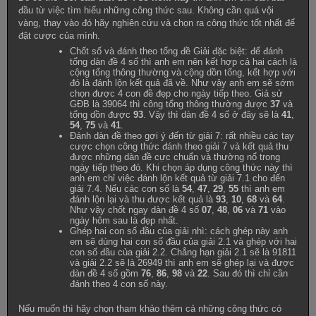
đầu từ việc tìm hiểu những công thức sau. Không cần quá vội
vàng, thay vào đó hãy nghiên cứu và chọn ra công thức tốt nhất để
đặt cược của mình.
Chốt số và đánh theo tổng đề Giải đặc biệt: để đánh
tổng dàn đề 4 số thì anh em nên kết hợp cả hai cách là
cộng tổng thông thường và cộng dồn tổng, kết hợp với
đó là đánh lộn kết quả đã về. Như vậy anh em sẽ sớm
chọn được 4 con đề đẹp cho ngày tiếp theo. Giả sử
GĐB là 39064 thì công tổng thông thường được
37
và
tổng dồn được
93
. Vậy thì dàn đề 4 số ở đây sẽ là
41
,
54
,
75
và
41
.
Đánh dàn đề theo gợi ý đến từ giải 7: rất nhiều các tay
cược chọn công thức đánh theo giải 7 và kết quả thu
được những dàn đề cực chuẩn và thường nổ trong
ngày tiếp theo đó. Khi chọn áp dụng công thức này thì
anh em chỉ việc đánh lộn kết quả từ giải 7.1 cho đến
giải 7.4. Nếu các con số là
54
,
47
,
29
,
55
thì anh em
đánh lộn lại và thu được kết quả là
93
,
10
,
68
và
64
.
Như vậy chốt ngay dàn đề 4 số
07
,
48
,
06
và
71
vào
ngày hôm sau là đẹp nhất.
Ghép hai con số đầu của giải nhì: cách ghép này anh
em sẽ dùng hai con số đầu của giải 2.1 và ghép với hai
con số đầu của giải 2.2. Chẳng hạn giải 2.1 sẽ là 91811
và giải 2.2 sẽ là 26949 thì anh em sẽ ghép lại và được
dàn đề 4 số gồm
76
,
86
,
98
và
22
. Sau đó thì chỉ cần
đánh theo 4 con số này.
Nếu muốn thì hãy chọn tham khảo thêm cả những công thức có