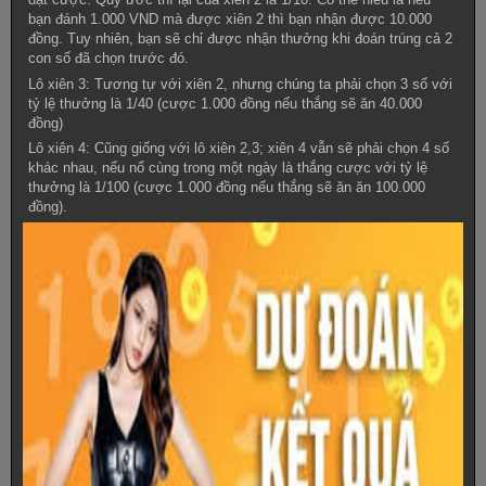
bạn đánh 1.000 VND mà được xiên 2 thì bạn nhận được 10.000
đồng. Tuy nhiên, bạn sẽ chỉ được nhận thưởng khi đoán trúng cả 2
con số đã chọn trước đó.
Lô xiên 3: Tương tự với xiên 2, nhưng chúng ta phải chọn 3 số với
tỷ lệ thưởng là 1/40 (cược 1.000 đồng nếu thắng sẽ ăn 40.000
đồng)
Lô xiên 4: Cũng giống với lô xiên 2,3; xiên 4 vẫn sẽ phải chọn 4 số
khác nhau, nếu nổ cùng trong một ngày là thắng cược với tỷ lệ
thưởng là 1/100 (cược 1.000 đồng nếu thắng sẽ ăn ăn 100.000
đồng).