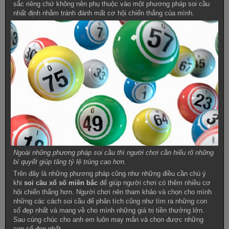
sắc riêng chứ không nên phụ thuộc vào một phương pháp soi cầu
nhất định nhằm tránh đánh mất cơ hội chiến thắng của mình.
Ngoài những phương pháp soi cầu thì người chơi cần hiểu rõ những
bí quyết giúp tăng tỷ lệ trúng cao hơn.
Trên đây là những phương pháp cũng như những điều cần chú ý
khi
soi cầu xổ số miền bắc
để giúp người chơi có thêm nhiều cơ
hội chiến thắng hơn. Người chơi nên tham khảo và chọn cho mình
những các cách soi cầu để phân tích cũng như tìm ra những con
số đẹp nhất và mang về cho mình những giá trị tiền thưởng lớn.
Sau cùng chúc cho anh em luôn may mắn và chọn được những
con số đẹp nhất.