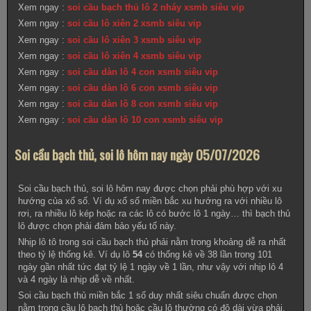
Xem ngay :
soi cầu bạch thủ lô 2 nháy xsmb siêu vip
Xem ngay :
soi cầu lô xiên 2 xsmb siêu vip
Xem ngay :
soi cầu lô xiên 3 xsmb siêu vip
Xem ngay :
soi cầu lô xiên 4 xsmb siêu vip
Xem ngay :
soi cầu dàn lô 4 con xsmb siêu vip
Xem ngay :
soi cầu dàn lô 6 con xsmb siêu vip
Xem ngay :
soi cầu dàn lô 8 con xsmb siêu vip
Xem ngay :
soi cầu dàn lô 10 con xsmb siêu vip
Soi cầu bạch thủ, soi lô hôm nay ngày 05/07/2026
Soi cầu bạch thủ, soi lô hôm nay được chọn phải phù hợp với xu
hướng của xổ số. Ví dụ xổ số miền bắc xu hướng ra với nhiều lô
rơi, ra nhiều lô kép hoặc ra các lô có bước lô 1 ngày… thì bạch thủ
lô được chọn phải đảm bảo yếu tố này.
Nhịp lô tô trong soi cầu bạch thủ phải nằm trong khoảng dễ ra nhất
theo tỷ lệ thống kê. Ví dụ lô
54
có thống kê về 38 lần trong 101
ngày gần nhất tức đạt tỷ lệ 1 ngày về 1 lần, như vậy với nhịp lô 4
và 4 ngày là nhịp dễ về nhất.
Soi cầu bạch thủ miền bắc 1 số duy nhất siêu chuẩn được chọn
nằm trong cầu lô bạch thủ hoặc cầu lô thường có độ dài vừa phải,