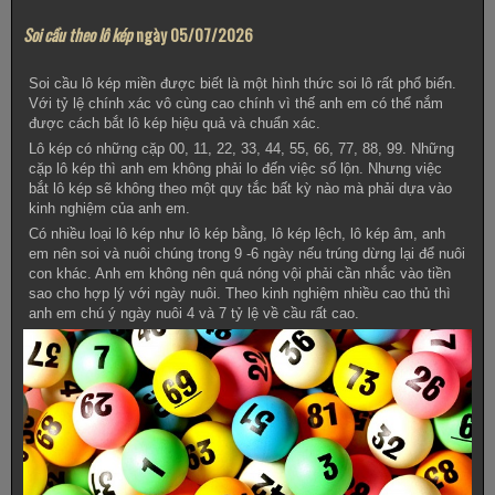
Soi cầu theo lô kép
ngày 05/07/2026
Soi cầu lô kép miền được biết là một hình thức soi lô rất phổ biến.
Với tỷ lệ chính xác vô cùng cao chính vì thế anh em có thể nắm
được cách bắt lô kép hiệu quả và chuẩn xác.
Lô kép có những cặp 00, 11, 22, 33, 44, 55, 66, 77, 88, 99. Những
cặp lô kép thì anh em không phải lo đến việc số lộn. Nhưng việc
bắt lô kép sẽ không theo một quy tắc bất kỳ nào mà phải dựa vào
kinh nghiệm của anh em.
Có nhiều loại lô kép như lô kép bằng, lô kép lệch, lô kép âm, anh
em nên soi và nuôi chúng trong 9 -6 ngày nếu trúng dừng lại để nuôi
con khác. Anh em không nên quá nóng vội phải cần nhắc vào tiền
sao cho hợp lý với ngày nuôi. Theo kinh nghiệm nhiều cao thủ thì
anh em chú ý ngày nuôi 4 và 7 tỷ lệ về cầu rất cao.