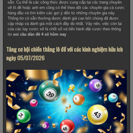
sẵn. Cụ thể là các công thức được cung cấp tại các trang chuyên
về lô đề hoặc anh em cũng có thể theo dõi các chuyên gia cá cược
hàng đầu và tìm kiếm các gợi ý đến từ những chuyên gia này.
Thông tin có sẵn thường được đánh giá cao bởi chúng đã được
cập nhập và đánh giá một cách đầy đủ nhất. Vậy nên, việc còn lại
của các tay cược sẽ là chốt số và tiến hành đặt cược theo thông
tin
soi cầu dàn đề 4 số hôm nay
Tăng cơ hội chiến thắng lô đề với các kinh nghiệm hữu ích
ngày 05/07/2026