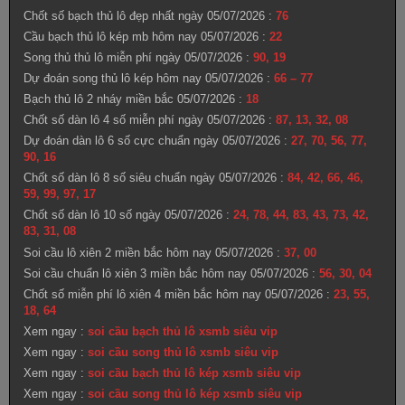
Chốt số bạch thủ lô đẹp nhất ngày 05/07/2026 :
76
Cầu bạch thủ lô kép mb hôm nay 05/07/2026 :
22
Song thủ thủ lô miễn phí ngày 05/07/2026 :
90, 19
Dự đoán song thủ lô kép hôm nay 05/07/2026 :
66 – 77
Bạch thủ lô 2 nháy miền bắc 05/07/2026 :
18
Chốt số dàn lô 4 số miễn phí ngày 05/07/2026 :
87, 13, 32, 08
Dự đoán dàn lô 6 số cực chuẩn ngày 05/07/2026 :
27, 70, 56, 77,
90, 16
Chốt số dàn lô 8 số siêu chuẩn ngày 05/07/2026 :
84, 42, 66, 46,
59, 99, 97, 17
Chốt số dàn lô 10 số ngày 05/07/2026 :
24, 78, 44, 83, 43, 73, 42,
83, 31, 08
Soi cầu lô xiên 2 miền bắc hôm nay 05/07/2026 :
37, 00
Soi cầu chuẩn lô xiên 3 miền bắc hôm nay 05/07/2026 :
56, 30, 04
Chốt số miễn phí lô xiên 4 miền bắc hôm nay 05/07/2026 :
23, 55,
18, 64
Xem ngay :
soi cầu bạch thủ lô xsmb siêu vip
Xem ngay :
soi cầu song thủ lô xsmb siêu vip
Xem ngay :
soi cầu bạch thủ lô kép xsmb siêu vip
Xem ngay :
soi cầu song thủ lô kép xsmb siêu vip