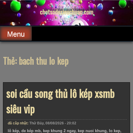
Skip
to
chotsodesieuchuan.com
content
chốt số đề siêu chuẩn
Menu
Thẻ:
bach thu lo kep
soi cầu song thủ lô kép xsmb
siêu vip
đã câp nhật:
Thứ Bảy, 08/08/2026 - 20:02
lô kép, de kép mb, kep khung 2 ngay, kep nuoi khung, lo kep,