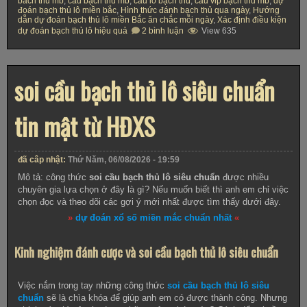
bach thu mb
,
câu bạch thủ mb
,
cầu lô bạch thủ
,
cầu vip bạch thủ mb
,
dự
đoán bạch thủ lô miền bắc
,
Hình thức đánh bạch thủ qua ngày
,
Hướng
dẫn dự đoán bạch thủ lô miền Bắc ăn chắc mỗi ngày
,
Xác định điều kiện
ở
dự đoán bạch thủ lô hiệu quả
2 bình luận
View 635
dự
đoán
bạch
thủ
lô
soi cầu bạch thủ lô siêu chuẩn
miền
bắc
soi
tin mật từ HĐXS
cầu
giúp
bạn
đã câp nhật:
Thứ Năm, 06/08/2026 - 19:59
Mô tả: công thức
soi cầu bạch thủ lô siêu chuẩn
được nhiều
chuyên gia lựa chọn ở đây là gì? Nếu muốn biết thì anh em chỉ việc
chọn đọc và theo dõi các gợi ý mới nhất được tìm thấy dưới đây.
»
dự đoán xổ số miền mắc chuẩn nhất
«
Kinh nghiệm đánh cược và soi cầu bạch thủ lô siêu chuẩn
Việc nắm trong tay những công thức
soi cầu bạch thủ lô siêu
chuẩn
sẽ là chìa khóa để giúp anh em có được thành công. Nhưng