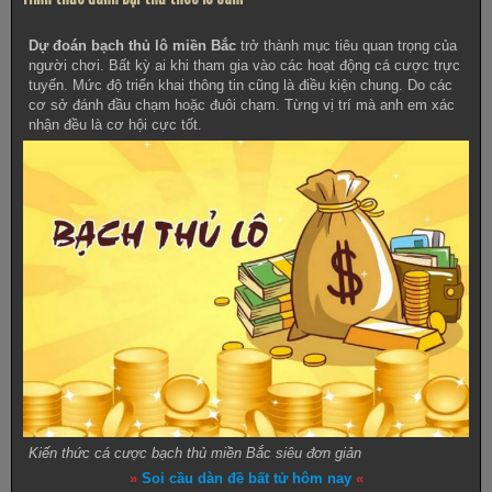
Dự đoán bạch thủ lô miền Bắc
trở thành mục tiêu quan trọng của
người chơi. Bất kỳ ai khi tham gia vào các hoạt động cá cược trực
tuyến. Mức độ triển khai thông tin cũng là điều kiện chung. Do các
cơ sở đánh đầu chạm hoặc đuôi chạm. Từng vị trí mà anh em xác
nhận đều là cơ hội cực tốt.
Kiến thức cá cược bạch thủ miền Bắc siêu đơn giản
»
Soi cầu dàn đề bất tử hôm nay
«