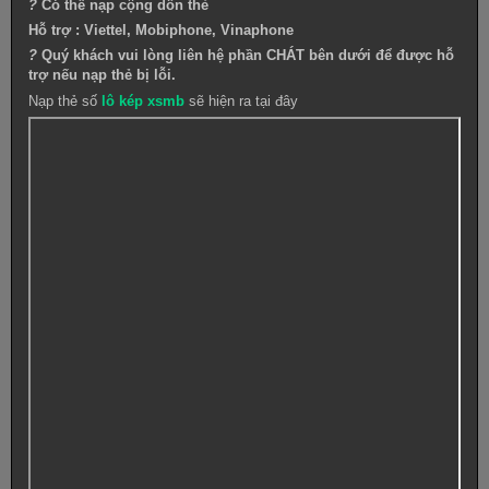
?
Có thể nạp cộng dồn thẻ
Hỗ trợ : Viettel, Mobiphone, Vinaphone
?
Quý khách vui lòng liên hệ phần CHÁT bên dưới để được hỗ
trợ nếu nạp thẻ bị lỗi.
Nạp thẻ số
lô kép xsmb
sẽ hiện ra tại đây