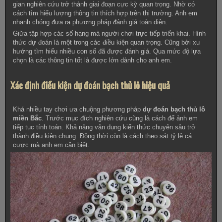
gian nghiên cứu trở thành giai đoạn cực kỳ quan trọng. Nhờ có
cách tìm hiểu lượng thông tin thích hợp trên thị trường. Anh em
nhanh chóng đưa ra phương pháp đánh giá toàn diện.
Giữa tập hợp các số hạng mà người chơi trực tiếp triển khai. Hình
thức dự đoán là một trong các điều kiện quan trọng. Cũng bởi xu
hướng tìm hiểu nhiều con số đã được đánh giá. Qua mức độ lựa
chọn là các thông tin tốt là được lớn dành cho anh em.
Xác định điều kiện dự đoán bạch thủ lô hiệu quả
Khá nhiều tay chơi ưa chuộng phương pháp
dự đoán bạch thủ lô
miền Bắc
. Trước mục đích nghiên cứu cũng là cách để ảnh em
tiếp tục tính toán. Khả năng vận dụng kiến thức chuyên sâu trở
thành điều kiện chung. Đồng thời còn là cách theo sát tỷ lệ cá
cược mà anh em cần biết.