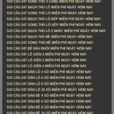
SOI CẦU 247 SONG THỦ 3 CÀNG MIỄN PHÍ NGÀY HÔM NAY
SOI CẦU 247 BẠCH THỦ LÔ MIỄN PHÍ NGÀY HÔM NAY
SOI CẦU 247 SONG THỦ LÔ MIỄN PHÍ NGÀY HÔM NAY
SOI CẦU 247 BẠCH THỦ LÔ KÉP MIỄN PHÍ NGÀY HÔM NAY
SOI CẦU 247 SONG THỦ LÔ KÉP MIỄN PHÍ NGÀY HÔM NAY
SOI CẦU 247 BẠCH THỦ LÔ 2 NHÁY MIỄN PHÍ NGÀY HÔM NAY
SOI CẦU 247 BẠCH THỦ ĐỀ MIỄN PHÍ NGÀY HÔM NAY
SOI CẦU 247 SONG THỦ ĐỀ MIỄN PHÍ NGÀY HÔM NAY
SOI CẦU 247 ĐỀ ĐẦU ĐUÔI MIỄN PHÍ NGÀY HÔM NAY
SOI CẦU 247 LÔ XIÊN 2 MIỄN PHÍ NGÀY HÔM NAY
SOI CẦU 247 LÔ XIÊN 3 MIỄN PHÍ NGÀY HÔM NAY
SOI CẦU 247 LÔ XIÊN 4 MIỄN PHÍ NGÀY HÔM NAY
SOI CẦU 247 DÀN LÔ 4 SỐ MIỄN PHÍ NGÀY HÔM NAY
SOI CẦU 247 DÀN LÔ 6 SỐ MIỄN PHÍ NGÀY HÔM NAY
SOI CẦU 247 DÀN LÔ 8 SỐ MIỄN PHÍ NGÀY HÔM NAY
SOI CẦU 247 DÀN LÔ 10 SỐ MIỄN PHÍ NGÀY HÔM NAY
SOI CẦU 247 DÀN ĐỀ 4 SỐ MIỄN PHÍ NGÀY HÔM NAY
SOI CẦU 247 DÀN ĐỀ 6 SỐ MIỄN PHÍ NGÀY HÔM NAY
SOI CẦU 247 DÀN ĐỀ 8 SỐ MIỄN PHÍ NGÀY HÔM NAY
SOI CẦU 247 DÀN ĐỀ 10 SỐ MIỄN PHÍ NGÀY HÔM NAY