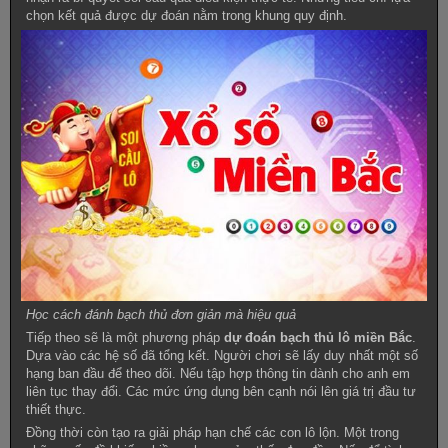
chọn kết quả được dự đoán nằm trong khung quy định.
Học cách đánh bạch thủ đơn giản mà hiệu quả
Tiếp theo sẽ là một phương pháp
dự đoán bạch thủ lô miền Bắc
.
Dựa vào các hệ số đã tổng kết. Người chơi sẽ lấy duy nhất một số
hạng ban đầu để theo dõi. Nếu tập hợp thông tin dành cho anh em
liên tục thay đổi. Các mức ứng dụng bên cạnh nói lên giá trị đầu tư
thiết thực.
Đồng thời còn tạo ra giải pháp hạn chế các con lô lộn. Một trong