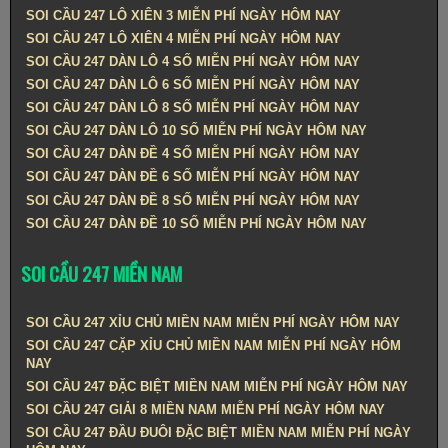
SOI CẦU 247 LÔ XIÊN 3 MIỄN PHÍ NGÀY HÔM NAY
SOI CẦU 247 LÔ XIÊN 4 MIỄN PHÍ NGÀY HÔM NAY
SOI CẦU 247 DÀN LÔ 4 SỐ MIỄN PHÍ NGÀY HÔM NAY
SOI CẦU 247 DÀN LÔ 6 SỐ MIỄN PHÍ NGÀY HÔM NAY
SOI CẦU 247 DÀN LÔ 8 SỐ MIỄN PHÍ NGÀY HÔM NAY
SOI CẦU 247 DÀN LÔ 10 SỐ MIỄN PHÍ NGÀY HÔM NAY
SOI CẦU 247 DÀN ĐỀ 4 SỐ MIỄN PHÍ NGÀY HÔM NAY
SOI CẦU 247 DÀN ĐỀ 6 SỐ MIỄN PHÍ NGÀY HÔM NAY
SOI CẦU 247 DÀN ĐỀ 8 SỐ MIỄN PHÍ NGÀY HÔM NAY
SOI CẦU 247 DÀN ĐỀ 10 SỐ MIỄN PHÍ NGÀY HÔM NAY
SOI CẦU 247 MIỀN NAM
SOI CẦU 247 XỈU CHỦ MIỀN NAM MIỄN PHÍ NGÀY HÔM NAY
SOI CẦU 247 CẶP XỈU CHỦ MIỀN NAM MIỄN PHÍ NGÀY HÔM
NAY
SOI CẦU 247 ĐẶC BIỆT MIỀN NAM MIỄN PHÍ NGÀY HÔM NAY
SOI CẦU 247 GIẢI 8 MIỀN NAM MIỄN PHÍ NGÀY HÔM NAY
SOI CẦU 247 ĐẦU ĐUÔI ĐẶC BIỆT MIỀN NAM MIỄN PHÍ NGÀY