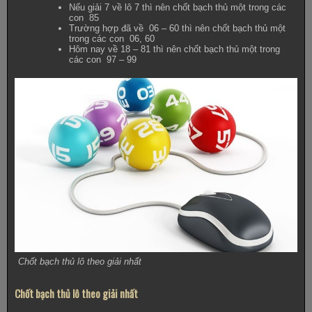
Nếu giải 7 về lô 7 thì nên chốt bạch thủ một trong các
con 85
Trường hợp đã về 06 – 60 thì nên chốt bạch thủ một
trong các con 06, 60
Hôm nay về 18 – 81 thì nên chốt bạch thủ một trong
các con 97 – 99
Chốt bạch thủ lô theo giải nhất
Chốt bạch thủ lô theo giải nhất