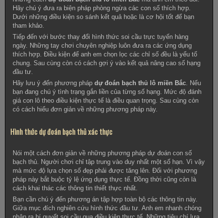
Hãy chú ý đưa ra biện pháp phòng ngừa các con số thích hợp.
Dưới những điều kiện so sánh kết quả hoặc là cơ hội tốt để bạn
tham khảo.
Tiếp đến với bước thay đổi hình thức soi cầu trực tuyến hàng
ngày. Những tay chơi chuyên nghiệp luôn đưa ra các ứng dụng
thích hợp. Điều kiện để anh em chọn lọc các chỉ số đều là yếu tố
chung. Sau cùng còn có cách gợi ý vào kết quả nâng cao số hạng
đầu tư.
Hãy lưu ý đến phương pháp
dự đoán bạch thủ lô miền Bắc
. Nếu
bạn đang chú ý tình trạng gắn liền của từng số hạng. Mức độ đánh
giá con lô theo điều kiện thực tế là điều quan trọng. Sau cùng còn
có cách hiểu đơn giản về những phương pháp này.
Hình thức dự đoán bạch thủ xác thực
Nói một cách đơn giản về những phương pháp dự đoán con số
bạch thủ. Người chơi chỉ tập trung vào duy nhất một số hạn. Vì vậy
mà mức độ lựa chọn số đẹp phải được tăng lên. Đối với phương
pháp này bắt buộc tỷ lệ ứng dụng thực tế. Đồng thời cũng còn là
cách khai thác các thông tin thiết thực nhất.
Bạn cần chú ý đến phương án tập hợp toàn bộ các thông tin này.
Giữa mục đích nghiên cứu hình thức đầu tư. Anh em nhanh chóng
nhận ra bí quyết soi cầu qua điều kiện thực tế. Những tiêu chí lựa