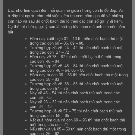
Bạc nhớ liên quan đến mối quan hệ giữa những con lô đề đẹp. Và
ở đây thì người chơi chỉ việc kiểm tra xem hôm qua đã về những
con nào và sau đó chốt bạch thủ lô theo các con số gợi ý đi kèm.
Cụ thể thì những gợi ý sau là những tùy chọn mà anh em nên nắm
bắt.
Hôm nay xuất hiện 01 – 10 thì nên chốt bạch thủ một
trong các con 60 – 06, 89 – 98.
Trường hợp đã về 24 – 42 thì nên chốt bạch thủ một
trong các con 27 – 72
Hôm nay về 78 – 87 thì nên chốt bạch thủ một trong
các con 48 – 84
Trường hợp đã về 48 – 84 thì nên chốt bạch thủ một
trong các con 46 – 64, 05 – 50
Hôm nay ra con 36 – 63 thì nên chốt bạch thủ một trong
các con 38 – 83
Trường hợp đã về 38 – 83 thì nên chốt bạch thủ một
trong các con 67 – 76
Nay về 45 – 54 thì nên chốt bạch thủ một trong các
con 56 – 65
Nay về 23 – 32 thì nên chốt bạch thủ một trong các
con 34 – 43
Trường hợp đã về 57 – 75 thì nên chốt bạch thủ một
trong các con 58 – 85
Kết quả hôm qua có con 69 – 96 thì nên chốt bạch thủ
một trong các con 71
Nếu như đã về 05 – 50 thì nên chốt bạch thủ một trong
các con 26 – 62