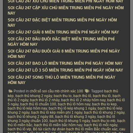
SOI CẦU 247 XỈU CHỦ MIỀN TRUNG MIỄN PHÍ NGÀY HÔM NAY
SOI CẦU 247 CẶP XỈU CHỦ MIỀN TRUNG MIỄN PHÍ NGÀY HÔM
NAY
SOI CẦU 247 ĐẶC BIỆT MIỀN TRUNG MIỄN PHÍ NGÀY HÔM
NAY
SOI CẦU 247 GIẢI 8 MIỀN TRUNG MIỄN PHÍ NGÀY HÔM NAY
SOI CẦU 247 ĐẦU ĐUÔI ĐẶC BIỆT MIỀN TRUNG MIỄN PHÍ
NGÀY HÔM NAY
SOI CẦU 247 ĐẦU ĐUÔI GIẢI 8 MIỀN TRUNG MIỄN PHÍ NGÀY
HÔM NAY
SOI CẦU 247 BAO LÔ MIỀN TRUNG MIỄN PHÍ NGÀY HÔM NAY
SOI CẦU 247 LÔ 3 SỐ MIỀN TRUNG MIỄN PHÍ NGÀY HÔM NAY
SOI CẦU 247 SONG THỦ LÔ MIỀN TRUNG MIỄN PHÍ NGÀY
HÔM NAY
Posted in
chốt số soi cầu mb chính xác 100
Tagged
bạch thủ
kép
,
bạch thủ khung 2 ngày
,
bach thu lo
,
bạch thủ lô
,
bạch thu lô
,
bạch
thủ lô 2 ngày
,
bạch thủ lô 2 nháy
,
bạch thủ lô 2 nháy hôm nay
,
bạch thủ lô
5 ngày
,
bạch thủ lô chuẩn 100
,
bạch thủ lô hôm nay
,
bach thu lo kep
,
bạch thủ lô kép hôm nay
,
bạch thủ lô kép khung 1 ngày
,
bạch thủ lô kép
khung 2 ngày
,
bạch thủ lô kép miễn phí 1 ngày
,
bạch thủ lô khung 2 ngày
,
bạch thủ lô khung 2 ngày 88
,
bạch thủ lô khung 3 ngày
,
bạch thủ lô
khung 3 ngày chuẩn 100
,
bạch thủ lô khung 5 ngày
,
bach thu lo mb
,
bạch
thủ lô miền bắc
,
bạch thủ lô miền bắc hôm nay
,
bạch thủ lô mỗi ngày
,
bạch thủ lô vip
,
Bỏ túi cách dự đoán bạch thủ lô miền Bắc chuẩn xác
,
cau