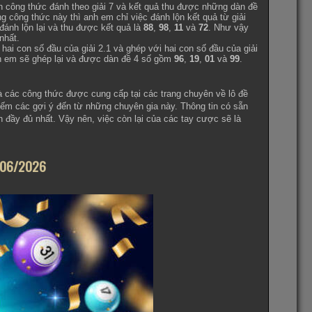
ọn công thức đánh theo giải 7 và kết quả thu được những dàn đề
g công thức này thì anh em chỉ việc đánh lộn kết quả từ giải
đánh lộn lại và thu được kết quả là
88
,
98
,
11
và
72
. Như vậy
 nhất.
hai con số đầu của giải 2.1 và ghép với hai con số đầu của giải
anh em sẽ ghép lại và được dàn đề 4 số gồm
96
,
19
,
01
và
99
.
 các công thức được cung cấp tại các trang chuyên về lô đề
ếm các gợi ý đến từ những chuyên gia này. Thông tin có sẵn
đầy đủ nhất. Vậy nên, việc còn lại của các tay cược sẽ là
04/06/2026