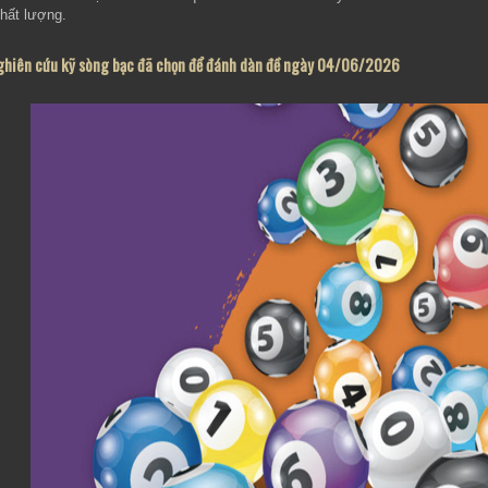
hất lượng.
ghiên cứu kỹ sòng bạc đã chọn để đánh dàn đề ngày 04/06/2026