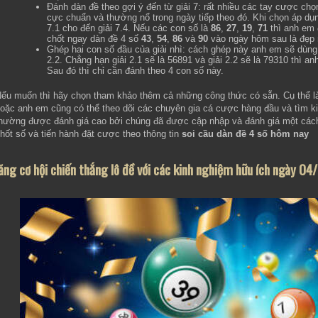
Đánh dàn đề theo gợi ý đến từ giải 7: rất nhiều các tay cược ch
cực chuẩn và thường nổ trong ngày tiếp theo đó. Khi chọn áp dụn
7.1 cho đến giải 7.4. Nếu các con số là
86
,
27
,
19
,
71
thì anh em 
chốt ngay dàn đề 4 số
43
,
54
,
86
và
90
vào ngày hôm sau là đẹp
Ghép hai con số đầu của giải nhì: cách ghép này anh em sẽ dùng 
2.2. Chẳng hạn giải 2.1 sẽ là 56891 và giải 2.2 sẽ là 79310 thì 
Sau đó thì chỉ cần đánh theo 4 con số này.
ếu muốn thì hãy chọn tham khảo thêm cả những công thức có sẵn. Cụ thể là
oặc anh em cũng có thể theo dõi các chuyên gia cá cược hàng đầu và tìm ki
hường được đánh giá cao bởi chúng đã được cập nhập và đánh giá một cách 
hốt số và tiến hành đặt cược theo thông tin
soi cầu dàn đề 4 số hôm nay
ăng cơ hội chiến thắng lô đề với các kinh nghiệm hữu ích ngày 