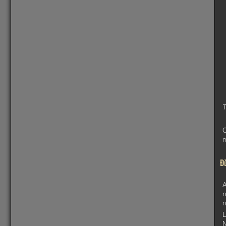
T
C
m
Đừ
A
n
n
L
N