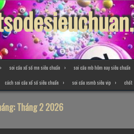
tsodesieuchuan
chốt số đề siêu chuẩn
soi cầu xổ số mn siêu chuẩn
soi cầu mb hôm nay siêu chuẩn
cách soi cầu xổ số siêu chuẩn
soi cầu xsmb siêu vip
chốt 
háng:
Tháng 2 2026