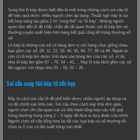
Song thủ lô kép được biết đến là một trong những cách soi cầu lô
đề hiệu quả được nhiều người chơi áp dụng. Thuật ngữ này là sự
kết hợp sáng tạo giữa 2 từ “song thủ” và “lô kép”. Những người
quan tâm đến lô đề chắc chắn đã rất quen thuộc với lô kép bởi nó
thường xuyên xuất hiện trên bảng kết quả công bố trúng thưởng xổ
số.
Lô kép là những con số có hàng đơn vị với hàng chục giống nhau,
bao gồm các số: 00, 11, 22, 33, 44, 55, 66, 77, 88 và 99. Ngoài ra
còn có lô kép âm được tính dựa vào bóng âm của các số, ví dụ
như lô kép âm gồm 07 – 70, 14 – 41,… Hay lô kép lệch gồm các số
lộn ngược với nhau như 01 – 10, 02 – 20…
Soi cầu song thủ kép từ cầu kẹp
Đây là cách soi cầu lô đề phổ biến được nhiều người áp dụng và
có độ chính xác khá cao. Soi cầu theo cách này khá đơn giản,
người chơi chỉ cần quan sát và tiến hành tổng hợp các kết quả
trúng thưởng trong vòng 2 – 3 ngày để đưa ra dựa đoán của mình.
Người chơi sẽ cần tổng hợp lại tất các loại kép có nổ thưởng rồi
chọn ra 2 con có tần suất trúng cao nhất.