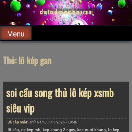
Skip
to
chotsodesieuchuan.com
content
chốt số đề siêu chuẩn
Menu
Thẻ:
lô kép gan
soi cầu song thủ lô kép xsmb
siêu vip
đã câp nhật:
Thứ Năm, 06/08/2026 - 19:46
lô kép, de kép mb, kep khung 2 ngay, kep nuoi khung, lo kep,