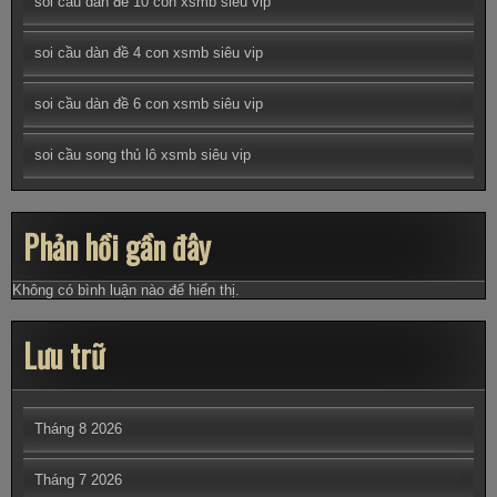
soi cầu dàn đề 10 con xsmb siêu vip
soi cầu dàn đề 4 con xsmb siêu vip
soi cầu dàn đề 6 con xsmb siêu vip
soi cầu song thủ lô xsmb siêu vip
Phản hồi gần đây
Không có bình luận nào để hiển thị.
Lưu trữ
Tháng 8 2026
Tháng 7 2026