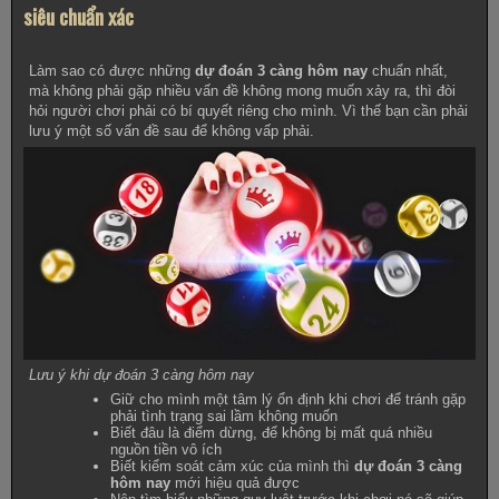
siêu chuẩn xác
Làm sao có được những
dự đoán 3 càng hôm nay
chuẩn nhất,
mà không phải gặp nhiều vấn đề không mong muốn xảy ra, thì đòi
hỏi người chơi phải có bí quyết riêng cho mình. Vì thế bạn cần phải
lưu ý một số vấn đề sau để không vấp phải.
Lưu ý khi dự đoán 3 càng hôm nay
Giữ cho mình một tâm lý ổn định khi chơi để tránh gặp
phải tình trạng sai lầm không muốn
Biết đâu là điểm dừng, để không bị mất quá nhiều
nguồn tiền vô ích
Biết kiểm soát cảm xúc của mình thì
dự đoán 3 càng
hôm nay
mới hiệu quả được