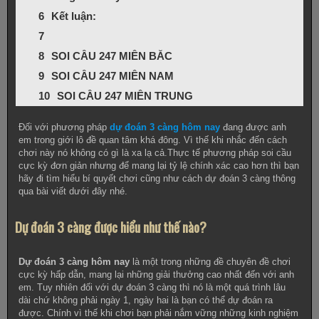
Kết luận:
SOI CẦU 247 MIỀN BẮC
SOI CẦU 247 MIỀN NAM
SOI CẦU 247 MIỀN TRUNG
Đối với phương pháp
dự đoán 3 càng hôm nay
đang được anh
em trong giới lô đề quan tâm khá đông. Vì thế khi nhắc đến cách
chơi này nó không có gì là xa lạ cả.Thực tế phương pháp soi cầu
cực kỳ đơn giản nhưng để mang lại tỷ lệ chính xác cao hơn thì bạn
hãy đi tìm hiểu bí quyết chơi cũng như cách dự đoán 3 càng thông
qua bài viết dưới đây nhé.
Dự đoán 3 càng được hiểu như thế nào?
Dự đoán 3 càng hôm nay
là một trong những đề chuyên đề chơi
cực kỳ hấp dẫn, mang lại những giải thưởng cao nhất đến với anh
em. Tuy nhiên đối với dự đoán 3 càng thì nó là một quá trình lâu
dài chứ không phải ngày 1, ngày hai là bạn có thể dự đoán ra
được. Chính vì thế khi chơi bạn phải nắm vững những kinh nghiệm