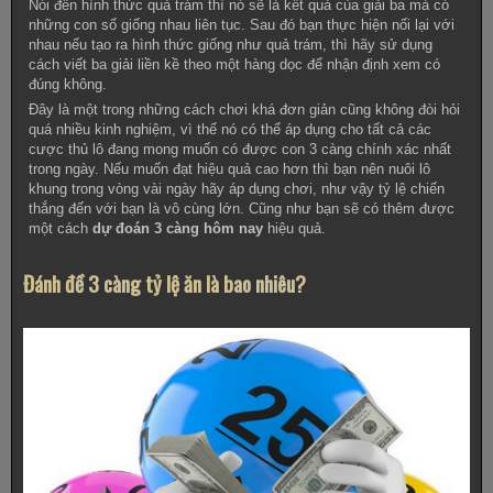
Nói đến hình thức quả trám thì nó sẽ là kết quả của giải ba mà có
những con số giống nhau liên tục. Sau đó bạn thực hiện nối lại với
nhau nếu tạo ra hình thức giống như quả trám, thì hãy sử dụng
cách viết ba giải liền kề theo một hàng dọc để nhận định xem có
đúng không.
Đây là một trong những cách chơi khá đơn giản cũng không đòi hỏi
quá nhiều kinh nghiệm, vì thế nó có thể áp dụng cho tất cả các
cược thủ lô đang mong muốn có được con 3 càng chính xác nhất
trong ngày. Nếu muốn đạt hiệu quả cao hơn thì bạn nên nuôi lô
khung trong vòng vài ngày hãy áp dụng chơi, như vậy tỷ lệ chiến
thắng đến với bạn là vô cùng lớn. Cũng như bạn sẽ có thêm được
một cách
dự đoán 3 càng hôm nay
hiệu quả.
Đánh đề 3 càng tỷ lệ ăn là bao nhiêu?