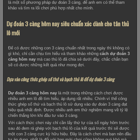
là một số phương pháp dự đoán 3 càng, để anh em có thể tham
khảo và tìm ra lối chơi phù hợp nhất cho mình.
Dự đoán 3 càng hôm nay siêu chuẩn xác dành cho tân thủ
lô mới
Để có được những con 3 càng chuẩn nhất trong ngày thì không có
gì khó, chỉ cần chịu tìm hiểu và tham khảo những
cách dự đoán 3
càng hôm nay
mà cao thủ lô đã chia sẻ dưới đây, chắc chắn bạn
sẽ có được những kết quả như mong đợi.
Dựa vào công thức ghép số thứ và bạch thủ lô để dự đoán 3 càng
Dự đoán 3 càng hôm nay
là một trong những cách chơi được
nhiều anh em lô đề tìm hiểu, áp dụng rất nhiều. Chính vì thế công
thức ghép số thứ và bạch thủ lô sử dụng vào dự đoán 3 càng đạt
hiệu quả nhất định. Được nhiều anh em thử nghiệm mang về tỷ lệ
chiến thắng lớn khi đầu tư vào 3 càng.
Với cách thức chơi này chỉ cần lấy thứ tự của số ngày hôm trước
sau đó đem rá ghép với bạch thủ lô của kết quả trước thì sẽ được
một con 3 càng cực kỳ hữu hiệu. Đây là cách chơi mà bạn nên đầu
tư áp dụng, nhất là đối với bạn mới chơi cũng không quá khó mà