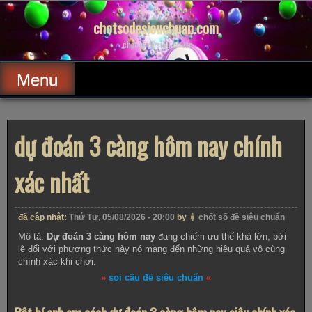
Skip
to
chotsodesieuchuan.com
content
chốt số đề siêu chuẩn
Menu
dự đoán 3 càng hôm nay chính
xác nhất
đã câp nhật:
Thứ Tư, 05/08/2026 - 20:00
by
chốt số đề siêu chuẩn
Mô tả:
Dự đoán 3 càng hôm nay
đang chiếm ưu thế khá lớn, bởi
lẽ đối với phương thức này nó mang đến những hiệu quả vô cùng
chính xác khi chơi.
»
soi cầu đề siêu chuẩn
«