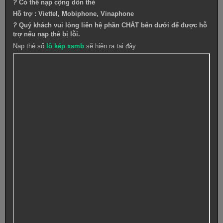
?
Có thể nạp cộng dồn thẻ
Hỗ trợ : Viettel, Mobiphone, Vinaphone
?
Quý khách vui lòng liên hệ phần CHÁT bên dưới để được hỗ
trợ nếu nạp thẻ bị lỗi.
Nạp thẻ số
lô kép xsmb
sẽ hiện ra tại đây