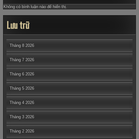
Không có bình luận nào để hiển thị.
Lưu trữ
Tháng 8 2026
Tháng 7 2026
Tháng 6 2026
Tháng 5 2026
Tháng 4 2026
Tháng 3 2026
Tháng 2 2026