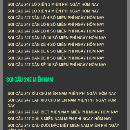
SOI CẦU 247 LÔ XIÊN 3 MIỄN PHÍ NGÀY HÔM NAY
SOI CẦU 247 LÔ XIÊN 4 MIỄN PHÍ NGÀY HÔM NAY
SOI CẦU 247 DÀN LÔ 4 SỐ MIỄN PHÍ NGÀY HÔM NAY
SOI CẦU 247 DÀN LÔ 6 SỐ MIỄN PHÍ NGÀY HÔM NAY
SOI CẦU 247 DÀN LÔ 8 SỐ MIỄN PHÍ NGÀY HÔM NAY
SOI CẦU 247 DÀN LÔ 10 SỐ MIỄN PHÍ NGÀY HÔM NAY
SOI CẦU 247 DÀN ĐỀ 4 SỐ MIỄN PHÍ NGÀY HÔM NAY
SOI CẦU 247 DÀN ĐỀ 6 SỐ MIỄN PHÍ NGÀY HÔM NAY
SOI CẦU 247 DÀN ĐỀ 8 SỐ MIỄN PHÍ NGÀY HÔM NAY
SOI CẦU 247 DÀN ĐỀ 10 SỐ MIỄN PHÍ NGÀY HÔM NAY
SOI CẦU 247 MIỀN NAM
SOI CẦU 247 XỈU CHỦ MIỀN NAM MIỄN PHÍ NGÀY HÔM NAY
SOI CẦU 247 CẶP XỈU CHỦ MIỀN NAM MIỄN PHÍ NGÀY HÔM
NAY
SOI CẦU 247 ĐẶC BIỆT MIỀN NAM MIỄN PHÍ NGÀY HÔM NAY
SOI CẦU 247 GIẢI 8 MIỀN NAM MIỄN PHÍ NGÀY HÔM NAY
SOI CẦU 247 ĐẦU ĐUÔI ĐẶC BIỆT MIỀN NAM MIỄN PHÍ NGÀY