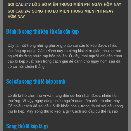
SOI CẦU 247 LÔ 3 SỐ MIỀN TRUNG MIỄN PHÍ NGÀY HÔM NAY
SOI CẦU 247 SONG THỦ LÔ MIỀN TRUNG MIỄN PHÍ NGÀY
HÔM NAY
Đánh lô song thủ kép từ cầu cầu kẹp
Đây là một trong những phương pháp soi cầu lô kép được nhiều
lão làng áp dụng. Cách đánh này thường khá đơn giản, nhưng mọi
người thường phức tạp hóa nó lên. Ở đây, mọi người chỉ cần chọn
cặp lô kép xuất hiện trong cách giải để đánh cho ngày hôm sau đã
có cơ hội chiến thắng.
Soi cầu song thủ lô kép xsmb
Lô đề là trò chơi thú vị và mang đến cơ hội nhận được nhiều tiền
thưởng. Vì vậy ngày càng nhiều người quan tâm đến trò chơi này.
Có nhiều cách để soi cầu lô đề khác nhau, trong đó có soi cầu song
thủ lô kép. Vậy song thủ lô kép là gì? Cách soi cầu cụ thể ra sao
Song thủ lô kép là gì