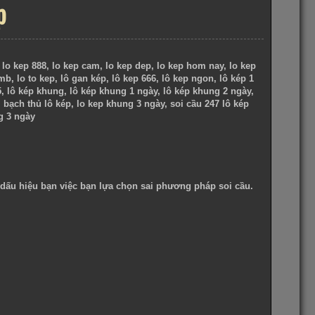
p
 lo kep 888, lo kep cam, lo kep dep, lo kep hom nay, lo kep
, lo to kep, lô gan kép, lô kep 666, lô kep ngon, lô kép 1
5, lô kép khung, lô kép khung 1 ngày, lô kép khung 2 ngày,
 bạch thủ lô kép, lo kep khung 3 ngày, soi cầu 247 lô kép
g 3 ngày
dấu hiệu bạn việc bạn lựa chọn sai phương pháp soi cầu.