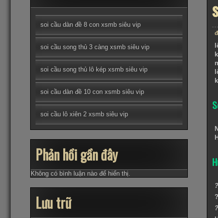
soi cầu dàn đề 8 con xsmb siêu vip
đ
l
soi cầu song thủ 3 càng xsmb siêu vip
k
n
soi cầu song thủ lô kép xsmb siêu vip
l
k
soi cầu dàn đề 10 con xsmb siêu vip
S
soi cầu lô xiên 2 xsmb siêu vip
H
Phản hồi gần đây
H
Không có bình luận nào để hiển thị.
Lưu trữ
?