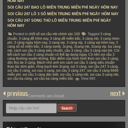
HÔM NAY
SOI CẦU 247 BAO LÔ MIỀN TRUNG MIỄN PHÍ NGÀY HÔM NAY
SOI CẦU 247 LÔ 3 SỐ MIỀN TRUNG MIỄN PHÍ NGÀY HÔM NAY
SOI CẦU 247 SONG THỦ LÔ MIỀN TRUNG MIỄN PHÍ NGÀY
HÔM NAY
Posted in
chốt số soi cầu mb chính xác 100
Tagged
3 càng
chuẩn
,
3 càng đề hôm nay
,
3 càng đề miền bắc
,
3 càng mb
,
3 cang mien
phi
,
3 càng ngày hôm nay
,
3 cang vip
,
3 càng vip
,
3 càng vip hôm nay
,
3
càng xổ số miền bắc
,
3 càng xsmb
,
3cang
,
3cang mb
,
3cang vip
,
ba càng
mb
,
cách soi cầu 3 càng siêu chuẩn
,
cầu 3 càng
,
cầu 3 càng vào bờ
,
Chi
tiết cách soi cầu 3 càng chuẩn có thể áp dụng ngay
,
Có nên soi cầu 3
càng thường xuyên không
,
Đặc điểm của hình hình thức soi cầu 3 càng
,
độc thủ de 3 càng
,
Mách nhỏ anh em cách soi cầu 3 càng siêu chuẩn
thao tác đơn giản
,
rồng bạch kim 3cang
,
soi 3 càng
,
soi cầu 247 3 càng
,
soi cầu 3 càng
,
soi cau 3 cang
,
soi cầu 3 càng 247
,
soi cầu 3 càng 6666
miễn phí
,
soi cầu 3 càng đặc biệt
,
soi cầu 3 càng mb
,
soi cau 3 cang mb
,
soi cầu ba càng
,
soi cầu ba càng miền bắc
View 665
previous
next
Comments are closed.
Search