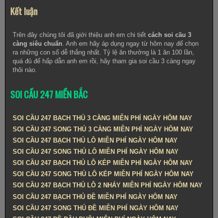
Kết luận
Trên đây chúng tôi đã giới thiệu anh em chi tiết
cách soi cầu 3
càng siêu chuẩn
. Anh em hãy áp dụng ngay từ hôm nay để chọn
ra những con số dễ thắng nhất. Tỷ lệ ăn thưởng là 1 ăn 100 lần,
quá đủ để hấp dẫn anh em rồi, hãy tham gia soi cầu 3 càng ngay
thôi nào.
SOI CẦU 247 MIỀN BẮC
SOI CẦU 247 BẠCH THỦ 3 CÀNG MIỄN PHÍ NGÀY HÔM NAY
SOI CẦU 247 SONG THỦ 3 CÀNG MIỄN PHÍ NGÀY HÔM NAY
SOI CẦU 247 BẠCH THỦ LÔ MIỄN PHÍ NGÀY HÔM NAY
SOI CẦU 247 SONG THỦ LÔ MIỄN PHÍ NGÀY HÔM NAY
SOI CẦU 247 BẠCH THỦ LÔ KÉP MIỄN PHÍ NGÀY HÔM NAY
SOI CẦU 247 SONG THỦ LÔ KÉP MIỄN PHÍ NGÀY HÔM NAY
SOI CẦU 247 BẠCH THỦ LÔ 2 NHÁY MIỄN PHÍ NGÀY HÔM NAY
SOI CẦU 247 BẠCH THỦ ĐỀ MIỄN PHÍ NGÀY HÔM NAY
SOI CẦU 247 SONG THỦ ĐỀ MIỄN PHÍ NGÀY HÔM NAY