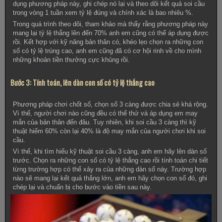
dụng phương pháp này, ghi chép nó lại và theo dõi kết quả soi cầu
trong vòng 1 tuần xem tỷ lệ đúng và chính xác là bao nhiêu %.
Trong quá trình theo dõi, tham khảo mà thấy rằng phương pháp này
mang lại tỷ lệ thắng lên đến 70% anh em cũng có thể áp dụng được
rồi. Kết hợp với kỹ năng bản thân có, khéo lẹo chọn ra những con
số có tỷ lệ trúng cao, anh em cũng đã có cơ hội rinh về cho mình
những khoản tiền thưởng cực khủng rồi.
Bước 3: Tính toán, lên dàn con số có tỷ lệ thắng cao
Phương pháp chơi chốt số, chọn số 3 càng được chia sẻ khá rộng.
Vì thế, người chơi nào cũng đều có thể thử và áp dụng em may
mắn của bản thân đến đâu. Tuy nhiên, khi soi cầu 3 càng thì kỹ
thuật hiếm 60% còn lại 40% là độ may mắn của người chơi khi soi
cầu.
Vì thế, khi tìm hiểu kỹ thuật soi cầu 3 càng, anh em hãy lên dàn số
trước. Chọn ra những con số có tỷ lệ thắng cao rồi tính toán chi tiết
từng trường hợp có thể xảy ra của những dàn số này. Trường hợp
nào sẽ mang lại kết quả thắng lớn, anh em hãy chọn con số đó, ghi
chép lại và chuẩn bị cho bước vào tiền sau này.