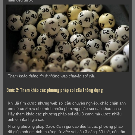
hiện đều được.
Tham khảo thông tin ở những web chuyên soi cầu
Bước 2: Tham khảo các phương pháp soi cầu thông dụng
Khi đã tìm được những web soi cầu chuyên nghiệp, chắc chắn anh
em sẽ có được cho mình nhiều phương pháp soi cầu khác nhau.
Hãy tham khảo các phương pháp soi cầu 3 càng mà được nhiều
anh em đánh giá cao.
Những phương pháp được đánh giá cao đều là các phương pháp
đã giúp anh em rinh thưởng từ việc soi cầu 3 càng. Vì thế, nên tận