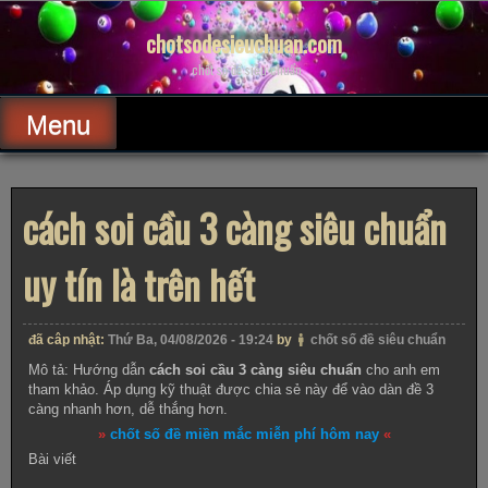
Skip
to
chotsodesieuchuan.com
content
chốt số đề siêu chuẩn
Menu
cách soi cầu 3 càng siêu chuẩn
uy tín là trên hết
đã câp nhật:
Thứ Ba, 04/08/2026 - 19:24
by
chốt số đề siêu chuẩn
Mô tả: Hướng dẫn
cách soi cầu 3 càng siêu chuẩn
cho anh em
tham khảo. Áp dụng kỹ thuật được chia sẻ này để vào dàn đề 3
càng nhanh hơn, dễ thắng hơn.
»
chốt số đề miền mắc miễn phí hôm nay
«
Bài viết