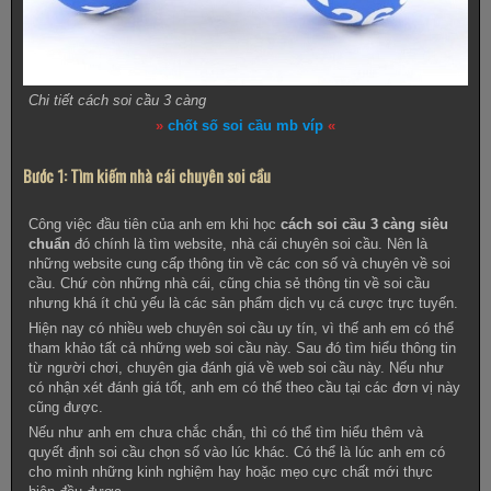
Chi tiết cách soi cầu 3 càng
»
chốt số soi cầu mb víp
«
Bước 1: Tìm kiếm nhà cái chuyên soi cầu
Công việc đầu tiên của anh em khi học
cách soi cầu 3 càng siêu
chuẩn
đó chính là tìm website, nhà cái chuyên soi cầu. Nên là
những website cung cấp thông tin về các con số và chuyên về soi
cầu. Chứ còn những nhà cái, cũng chia sẻ thông tin về soi cầu
nhưng khá ít chủ yếu là các sản phẩm dịch vụ cá cược trực tuyến.
Hiện nay có nhiều web chuyên soi cầu uy tín, vì thế anh em có thể
tham khảo tất cả những web soi cầu này. Sau đó tìm hiểu thông tin
từ người chơi, chuyên gia đánh giá về web soi cầu này. Nếu như
có nhận xét đánh giá tốt, anh em có thể theo cầu tại các đơn vị này
cũng được.
Nếu như anh em chưa chắc chắn, thì có thể tìm hiểu thêm và
quyết định soi cầu chọn số vào lúc khác. Có thể là lúc anh em có
cho mình những kinh nghiệm hay hoặc mẹo cực chất mới thực