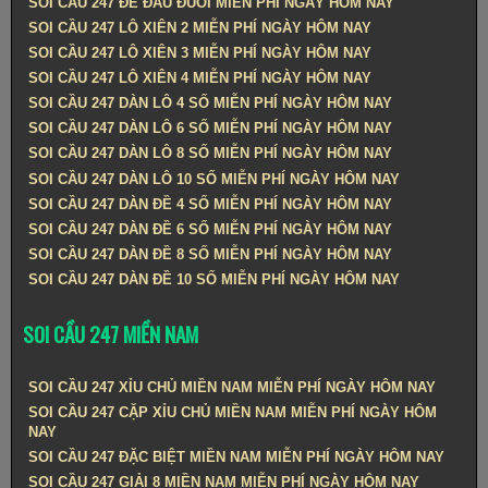
SOI CẦU 247 ĐỀ ĐẦU ĐUÔI MIỄN PHÍ NGÀY HÔM NAY
SOI CẦU 247 LÔ XIÊN 2 MIỄN PHÍ NGÀY HÔM NAY
SOI CẦU 247 LÔ XIÊN 3 MIỄN PHÍ NGÀY HÔM NAY
SOI CẦU 247 LÔ XIÊN 4 MIỄN PHÍ NGÀY HÔM NAY
SOI CẦU 247 DÀN LÔ 4 SỐ MIỄN PHÍ NGÀY HÔM NAY
SOI CẦU 247 DÀN LÔ 6 SỐ MIỄN PHÍ NGÀY HÔM NAY
SOI CẦU 247 DÀN LÔ 8 SỐ MIỄN PHÍ NGÀY HÔM NAY
SOI CẦU 247 DÀN LÔ 10 SỐ MIỄN PHÍ NGÀY HÔM NAY
SOI CẦU 247 DÀN ĐỀ 4 SỐ MIỄN PHÍ NGÀY HÔM NAY
SOI CẦU 247 DÀN ĐỀ 6 SỐ MIỄN PHÍ NGÀY HÔM NAY
SOI CẦU 247 DÀN ĐỀ 8 SỐ MIỄN PHÍ NGÀY HÔM NAY
SOI CẦU 247 DÀN ĐỀ 10 SỐ MIỄN PHÍ NGÀY HÔM NAY
SOI CẦU 247 MIỀN NAM
SOI CẦU 247 XỈU CHỦ MIỀN NAM MIỄN PHÍ NGÀY HÔM NAY
SOI CẦU 247 CẶP XỈU CHỦ MIỀN NAM MIỄN PHÍ NGÀY HÔM
NAY
SOI CẦU 247 ĐẶC BIỆT MIỀN NAM MIỄN PHÍ NGÀY HÔM NAY
SOI CẦU 247 GIẢI 8 MIỀN NAM MIỄN PHÍ NGÀY HÔM NAY