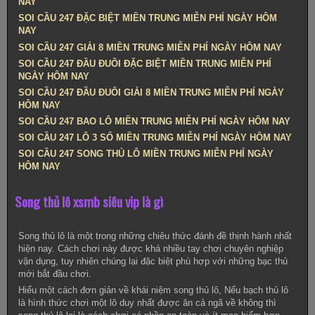
NAY
SOI CẦU 247 ĐẶC BIỆT MIỀN TRUNG MIỄN PHÍ NGÀY HÔM
NAY
SOI CẦU 247 GIẢI 8 MIỀN TRUNG MIỄN PHÍ NGÀY HÔM NAY
SOI CẦU 247 ĐẦU ĐUÔI ĐẶC BIỆT MIỀN TRUNG MIỄN PHÍ
NGÀY HÔM NAY
SOI CẦU 247 ĐẦU ĐUÔI GIẢI 8 MIỀN TRUNG MIỄN PHÍ NGÀY
HÔM NAY
SOI CẦU 247 BAO LÔ MIỀN TRUNG MIỄN PHÍ NGÀY HÔM NAY
SOI CẦU 247 LÔ 3 SỐ MIỀN TRUNG MIỄN PHÍ NGÀY HÔM NAY
SOI CẦU 247 SONG THỦ LÔ MIỀN TRUNG MIỄN PHÍ NGÀY
HÔM NAY
Song thủ lô xsmb siêu vip là gì
Song thủ lô là một trong những chiêu thức đánh đề thịnh hành nhất
hiện nay. Cách chơi này được khá nhiều tay chơi chuyên nghiệp
vận dụng, tuy nhiên chúng lại đặc biệt phù hợp với những bạc thủ
mới bắt đầu chơi.
Hiểu một cách đơn giản về khái niệm song thủ lô, Nếu bạch thủ lô
là hình thức chơi một lô duy nhất được ăn cả ngã về không thì