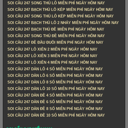
SOI CẦU 247 SONG THỦ LÔ MIỄN PHÍ NGÀY HÔM NAY
SOI CẦU 247 BẠCH THỦ LÔ KÉP MIỄN PHÍ NGÀY HÔM NAY
SOI CẦU 247 SONG THỦ LÔ KÉP MIỄN PHÍ NGÀY HÔM NAY
SOI CẦU 247 BẠCH THỦ LÔ 2 NHÁY MIỄN PHÍ NGÀY HÔM NAY
SOI CẦU 247 BẠCH THỦ ĐỀ MIỄN PHÍ NGÀY HÔM NAY
SOI CẦU 247 SONG THỦ ĐỀ MIỄN PHÍ NGÀY HÔM NAY
SOI CẦU 247 ĐỀ ĐẦU ĐUÔI MIỄN PHÍ NGÀY HÔM NAY
SOI CẦU 247 LÔ XIÊN 2 MIỄN PHÍ NGÀY HÔM NAY
SOI CẦU 247 LÔ XIÊN 3 MIỄN PHÍ NGÀY HÔM NAY
SOI CẦU 247 LÔ XIÊN 4 MIỄN PHÍ NGÀY HÔM NAY
SOI CẦU 247 DÀN LÔ 4 SỐ MIỄN PHÍ NGÀY HÔM NAY
SOI CẦU 247 DÀN LÔ 6 SỐ MIỄN PHÍ NGÀY HÔM NAY
SOI CẦU 247 DÀN LÔ 8 SỐ MIỄN PHÍ NGÀY HÔM NAY
SOI CẦU 247 DÀN LÔ 10 SỐ MIỄN PHÍ NGÀY HÔM NAY
SOI CẦU 247 DÀN ĐỀ 4 SỐ MIỄN PHÍ NGÀY HÔM NAY
SOI CẦU 247 DÀN ĐỀ 6 SỐ MIỄN PHÍ NGÀY HÔM NAY
SOI CẦU 247 DÀN ĐỀ 8 SỐ MIỄN PHÍ NGÀY HÔM NAY
SOI CẦU 247 DÀN ĐỀ 10 SỐ MIỄN PHÍ NGÀY HÔM NAY