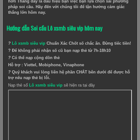
hơn Thắng đây là dấu hiệu bạn việc bạn lựa chọn sai phương
pháp soi cầu. Hãy đến với chúng tôi để tận hưởng cảm giác
thắng lớn hôm nay.
Hướng dẫn Soi cầu
Lô xsmb siêu vip
hôm nay
?
Lô xsmb siêu vip
Chuẩn Xác Chốt số chắc ăn. Đừng tiếc tiền!
? Để không phải nhận số cũ bạn nạp thẻ từ 7h-18h10
?
Có thể nạp cộng dồn thẻ
Hỗ trợ : Viettel, Mobiphone, Vinaphone
?
Quý khách vui lòng liên hệ phần CHÁT bên dưới để được hỗ
trợ nếu nạp thẻ bị lỗi.
Nạp thẻ số
Lô xsmb siêu vip
sẽ hiện ra tại đây