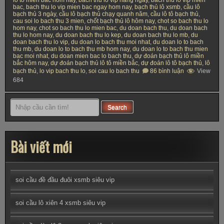
lô tô miền bắc hôm nay
,
bach thu lo vip hang ngay
,
bach thu lo vip mien
bac
,
bach thu lo vip mien bac ngay hom nay
,
bạch thủ lô xsmb
,
cầu lô
bạch thủ 3 ngày
,
cầu lô bạch thủ chạy quanh năm
,
cầu lô tô bạch thủ
,
cau soi lo bach thu 3 mien
,
chốt bạch thủ lô hôm nay
,
chot so bach thu lo
hom nay
,
chot so bach thu lo mien bac
,
du doan bach thu
,
du doan bach
thu lo hom nay
,
du doan bach thu lo kep
,
du doan bach thu lo mb
,
du
doan bach thu lo vip
,
du doan lo bach thu moi nhat
,
du doan lo to bach
thu mb
,
du doan lo to bach thu mb hom nay
,
du doan lo to bach thu mien
bac moi nhat
,
du doan mien bac lo bach thu
,
dự đoán bạch thủ lô miền
bắc hôm nay
,
dự đoán bạch thủ lô tô miền bắc
,
dự đoán lô tô bạch thủ
,
lô
ở
bạch thủ
,
lo vip bach thu lo
,
soi cau lo bach thu
86 bình luận
View
soi
684
cầu
song
thủ
lô
Search
xsmb
siêu
vip
Bài viết mới
soi cầu đề đầu đuôi xsmb siêu vip
soi cầu lô xiên 4 xsmb siêu vip