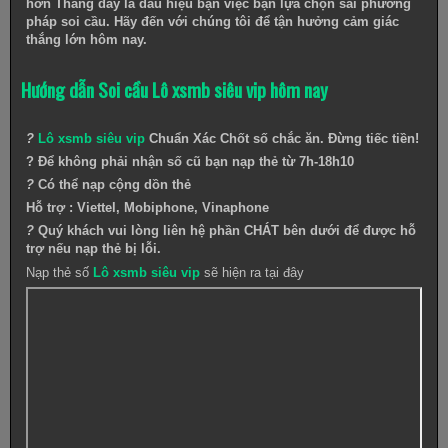
hơn Thắng đây là dấu hiệu bạn việc bạn lựa chọn sai phương
pháp soi cầu. Hãy đến với chúng tôi để tận hưởng cảm giác
thắng lớn hôm nay.
Hướng dẫn Soi cầu
Lô xsmb siêu vip
hôm nay
?
Lô xsmb siêu vip
Chuẩn Xác Chốt số chắc ăn. Đừng tiếc tiền!
? Để không phải nhận số cũ bạn nạp thẻ từ 7h-18h10
?
Có thể nạp cộng dồn thẻ
Hỗ trợ : Viettel, Mobiphone, Vinaphone
?
Quý khách vui lòng liên hệ phần CHÁT bên dưới để được hỗ
trợ nếu nạp thẻ bị lỗi.
Nạp thẻ số
Lô xsmb siêu vip
sẽ hiện ra tại đây