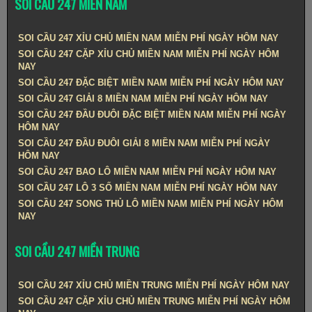
SOI CẦU 247 MIỀN NAM
SOI CẦU 247 XỈU CHỦ MIỀN NAM MIỄN PHÍ NGÀY HÔM NAY
SOI CẦU 247 CẶP XỈU CHỦ MIỀN NAM MIỄN PHÍ NGÀY HÔM
NAY
SOI CẦU 247 ĐẶC BIỆT MIỀN NAM MIỄN PHÍ NGÀY HÔM NAY
SOI CẦU 247 GIẢI 8 MIỀN NAM MIỄN PHÍ NGÀY HÔM NAY
SOI CẦU 247 ĐẦU ĐUÔI ĐẶC BIỆT MIỀN NAM MIỄN PHÍ NGÀY
HÔM NAY
SOI CẦU 247 ĐẦU ĐUÔI GIẢI 8 MIỀN NAM MIỄN PHÍ NGÀY
HÔM NAY
SOI CẦU 247 BAO LÔ MIỀN NAM MIỄN PHÍ NGÀY HÔM NAY
SOI CẦU 247 LÔ 3 SỐ MIỀN NAM MIỄN PHÍ NGÀY HÔM NAY
SOI CẦU 247 SONG THỦ LÔ MIỀN NAM MIỄN PHÍ NGÀY HÔM
NAY
SOI CẦU 247 MIỀN TRUNG
SOI CẦU 247 XỈU CHỦ MIỀN TRUNG MIỄN PHÍ NGÀY HÔM NAY
SOI CẦU 247 CẶP XỈU CHỦ MIỀN TRUNG MIỄN PHÍ NGÀY HÔM