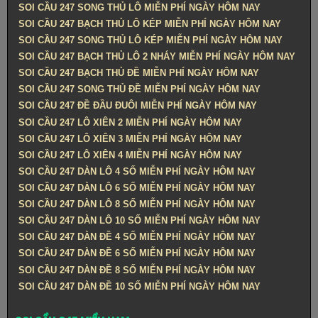
SOI CẦU 247 SONG THỦ LÔ MIỄN PHÍ NGÀY HÔM NAY
SOI CẦU 247 BẠCH THỦ LÔ KÉP MIỄN PHÍ NGÀY HÔM NAY
SOI CẦU 247 SONG THỦ LÔ KÉP MIỄN PHÍ NGÀY HÔM NAY
SOI CẦU 247 BẠCH THỦ LÔ 2 NHÁY MIỄN PHÍ NGÀY HÔM NAY
SOI CẦU 247 BẠCH THỦ ĐỀ MIỄN PHÍ NGÀY HÔM NAY
SOI CẦU 247 SONG THỦ ĐỀ MIỄN PHÍ NGÀY HÔM NAY
SOI CẦU 247 ĐỀ ĐẦU ĐUÔI MIỄN PHÍ NGÀY HÔM NAY
SOI CẦU 247 LÔ XIÊN 2 MIỄN PHÍ NGÀY HÔM NAY
SOI CẦU 247 LÔ XIÊN 3 MIỄN PHÍ NGÀY HÔM NAY
SOI CẦU 247 LÔ XIÊN 4 MIỄN PHÍ NGÀY HÔM NAY
SOI CẦU 247 DÀN LÔ 4 SỐ MIỄN PHÍ NGÀY HÔM NAY
SOI CẦU 247 DÀN LÔ 6 SỐ MIỄN PHÍ NGÀY HÔM NAY
SOI CẦU 247 DÀN LÔ 8 SỐ MIỄN PHÍ NGÀY HÔM NAY
SOI CẦU 247 DÀN LÔ 10 SỐ MIỄN PHÍ NGÀY HÔM NAY
SOI CẦU 247 DÀN ĐỀ 4 SỐ MIỄN PHÍ NGÀY HÔM NAY
SOI CẦU 247 DÀN ĐỀ 6 SỐ MIỄN PHÍ NGÀY HÔM NAY
SOI CẦU 247 DÀN ĐỀ 8 SỐ MIỄN PHÍ NGÀY HÔM NAY
SOI CẦU 247 DÀN ĐỀ 10 SỐ MIỄN PHÍ NGÀY HÔM NAY