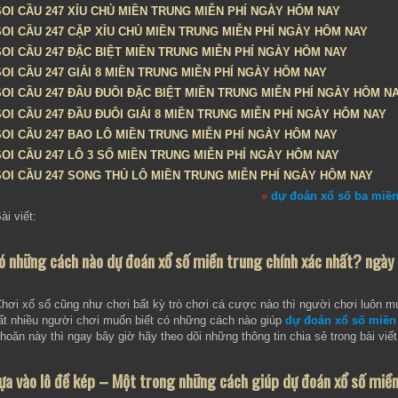
SOI CẦU 247 XỈU CHỦ MIỀN TRUNG MIỄN PHÍ NGÀY HÔM NAY
SOI CẦU 247 CẶP XỈU CHỦ MIỀN TRUNG MIỄN PHÍ NGÀY HÔM NAY
SOI CẦU 247 ĐẶC BIỆT MIỀN TRUNG MIỄN PHÍ NGÀY HÔM NAY
SOI CẦU 247 GIẢI 8 MIỀN TRUNG MIỄN PHÍ NGÀY HÔM NAY
SOI CẦU 247 ĐẦU ĐUÔI ĐẶC BIỆT MIỀN TRUNG MIỄN PHÍ NGÀY HÔM N
SOI CẦU 247 ĐẦU ĐUÔI GIẢI 8 MIỀN TRUNG MIỄN PHÍ NGÀY HÔM NAY
SOI CẦU 247 BAO LÔ MIỀN TRUNG MIỄN PHÍ NGÀY HÔM NAY
SOI CẦU 247 LÔ 3 SỐ MIỀN TRUNG MIỄN PHÍ NGÀY HÔM NAY
SOI CẦU 247 SONG THỦ LÔ MIỀN TRUNG MIỄN PHÍ NGÀY HÔM NAY
»
dự đoán xổ số ba miề
ài viết:
ó những cách nào dự đoán xổ số miền trung chính xác nhất? ng
hơi xổ số cũng như chơi bất kỳ trò chơi cá cược nào thì người chơi luôn muố
ất nhiều người chơi muốn biết có những cách nào giúp
dự đoán xổ số miền 
hoăn này thì ngay bây giờ hãy theo dõi những thông tin chia sẻ trong bài viết
ựa vào lô đề kép – Một trong những cách giúp dự đoán xổ số mi