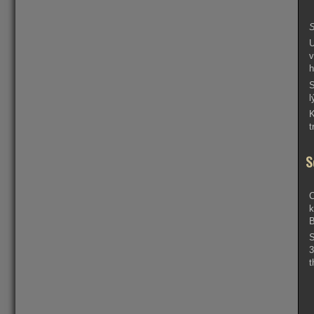
S
Ư
v
h
S
l
K
t
S
C
k
B
S
3
t