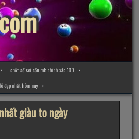
.com
chốt số soi cầu mb chính xác 100
lô đẹp nhất hôm nay
nhất giàu to ngày