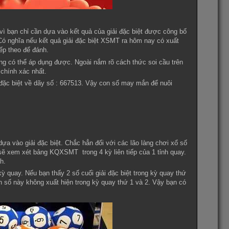
vì bạn chỉ cần dựa vào kết quả của giải đặc biệt được công bố
ó nghĩa nếu kết quả giải đặc biệt XSMT ra hôm nay có xuất
iếp theo để đánh.
g có thể áp dụng được. Ngoài nắm rõ cách thức soi cầu trên
 chính xác nhất.
đặc biệt về dãy số : 667513. Vậy con số may mắn để nuôi
ựa vào giải đặc biệt. Chắc hẳn đối với các lão làng chơi xổ số
 sẽ xem xét bảng KQXSMT trong 4 kỳ liên tiếp của 1 tỉnh quay.
h.
 quay. Nếu bạn thấy 2 số cuối giải đặc biệt trong kỳ quay thứ
n số này không xuất hiện trong kỳ quay thứ 1 và 2. Vậy bạn có