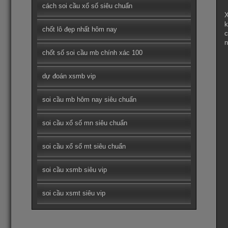
cách soi cầu xổ số siêu chuẩn
X
k
chốt lô đẹp nhất hôm nay
c
n
chốt số soi cầu mb chính xác 100
dự đoán xsmb vip
soi cầu mb hôm nay siêu chuẩn
soi cầu xổ số mn siêu chuẩn
soi cầu xổ số mt siêu chuẩn
soi cầu xsmb siêu vip
soi cầu xsmt siêu vip