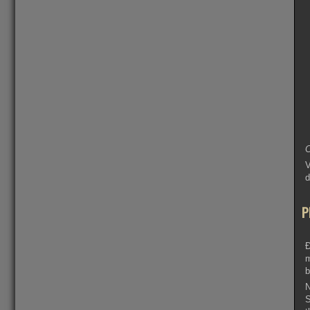
C
V
d
P
Đ
m
b
N
S