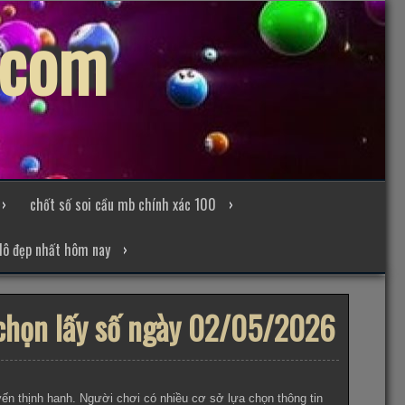
.com
chốt số soi cầu mb chính xác 100
lô đẹp nhất hôm nay
 chọn lấy số ngày 02/05/2026
yến thịnh hanh. Người chơi có nhiều cơ sở lựa chọn thông tin