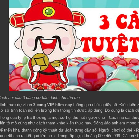
ách soi cầu 3 càng cơ bản dành cho tân thủ
ình thức dự đoan
3 càng VIP hôm nay
thông qua những dãy số. Điều kiện đư
ơ sở tính toán nói lên lượng lớn thông tin được áp dụng. Đó cũng là cách đ
hông qua tỷ lệ trả thưởng là một cơ hội thu hút người chơi. Các nhà cái thư
iến tò mò cũng như cách tham khảo kiến thức hay. Đông đảo anh em mong 
ể triển khai thành công kỹ thuật dự đoán từng dãy số. Người chơi có thể kế
ạng đã cho ra kết quả lớn hơn. Trong tập hợp khoảng 000 đến 999. Các cơ hộ