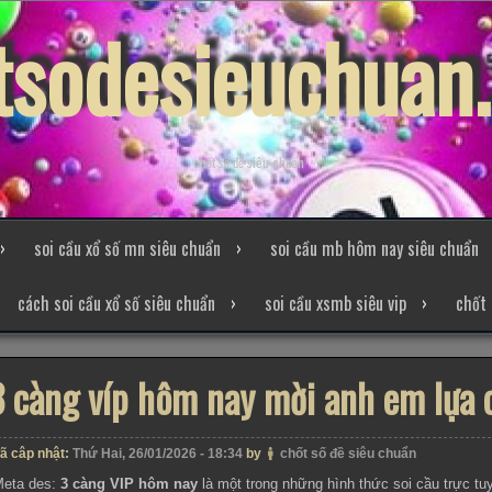
tsodesieuchuan
chốt số đề siêu chuẩn
soi cầu xổ số mn siêu chuẩn
soi cầu mb hôm nay siêu chuẩn
cách soi cầu xổ số siêu chuẩn
soi cầu xsmb siêu vip
chốt 
3 càng víp hôm nay mời anh em lựa
ã câp nhật:
Thứ Hai, 26/01/2026 - 18:34
by
chốt số đề siêu chuẩn
eta des:
3 càng VIP hôm nay
là một trong những hình thức soi cầu trực tu