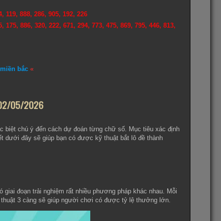
4, 119, 888, 286, 905, 192, 226
5, 175, 886, 320, 222, 671, 294, 773, 475, 869, 795, 446, 813,
 miền bắc
«
y 02/05/2026
c biệt chú ý đến cách dự đoán từng chữ số. Mục tiêu xác định
t dưới đây sẽ giúp bạn có được kỹ thuật bắt lô đề thành
ó giai đoạn trải nghiệm rất nhiều phương pháp khác nhau. Mỗi
 thuật 3 càng sẽ giúp người chơi có được tỷ lệ thưởng lớn.