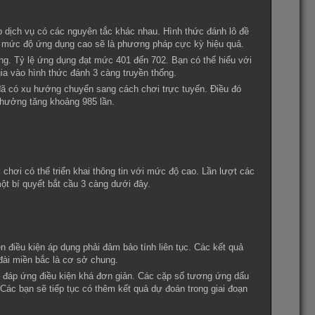
p dịch vụ có các nguyên tắc khác nhau. Hình thức đánh lô đề
 có mức độ ứng dụng cao sẽ là phương pháp cực kỳ hiệu quả.
ng. Tỷ lệ ứng dụng đạt mức 401 đến 702. Bạn có thể hiểu với
gia vào hình thức đánh 3 càng truyền thống.
đã có xu hướng chuyển sang cách chơi trực tuyến. Điều đó
ả thưởng tăng khoảng 985 lần.
chơi có thể triển khai thông tin với mức độ cao. Lần lượt các
một bí quyết bắt cầu 3 càng dưới đây.
ên điều kiện áp dụng phải đảm bảo tính liên tục. Các kết quả
đài miền bắc là cơ sở chung.
hác đáp ứng điều kiện khá đơn giản. Các cặp số tương ứng dấu
. Các bạn sẽ tiếp tục có thêm kết quả dự đoán trong giai đoạn