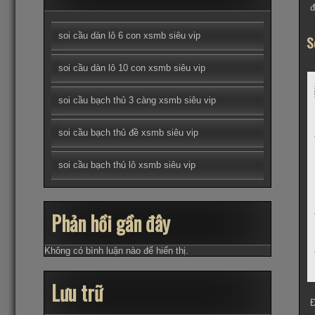
đ
soi cầu dàn lô 6 con xsmb siêu vip
S
soi cầu dàn lô 10 con xsmb siêu vip
soi cầu bạch thủ 3 càng xsmb siêu vip
soi cầu bạch thủ đề xsmb siêu vip
soi cầu bạch thủ lô xsmb siêu vip
Phản hồi gần đây
Không có bình luận nào để hiển thị.
Lưu trữ
Đ