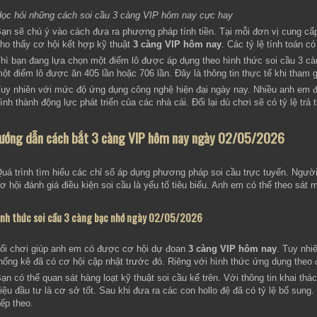
ọc hỏi những cách soi cầu 3 càng VIP hôm nay cực hay
ạn sẽ chú ý vào cách đưa ra phương pháp tính tiền. Tại mỗi đơn vị cung cấ
ho thấy cơ hội kết hợp kỹ thuật
3 càng VIP hôm nay
. Các tỷ lệ tính toán
hì bạn đang lựa chọn một điểm lô được áp dụng theo hình thức soi cầu 3 cà
ột điểm lô được ăn 405 lần hoặc 706 lần. Đây là thông tin thực tế khi tham 
uy nhiên với mức độ ứng dụng công nghệ hiện đại ngày nay. Nhiều anh em 
ình thành động lực phát triển của các nhà cái. Đổi lại dù chơi sẽ có tỷ lệ tr
ướng dẫn cách bắt 3 càng VIP hôm nay ngày 02/05/2026
uá trình tìm hiểu các chỉ số áp dụng phương pháp soi cầu trực tuyến. Người 
ơ hội đánh giá điều kiện soi cầu là yếu tố tiêu biểu. Anh em có thể theo sát 
ình thức soi cầu 3 càng bạc nhớ ngày 02/05/2026
ối chơi giúp anh em có được cơ hội dự đoan
3 càng VIP hôm nay
. Tuy nhi
hống kê đã có cơ hội cập nhật trước đó. Riêng với hình thức ứng dụng theo 
ạn có thể quan sát hàng loạt kỹ thuật soi cầu kể trên. Với thông tin khai t
iệu đầu tư là cơ sở tốt. Sau khi đưa ra các con hollo đệ đã có tỷ lệ bổ sung
iếp theo.