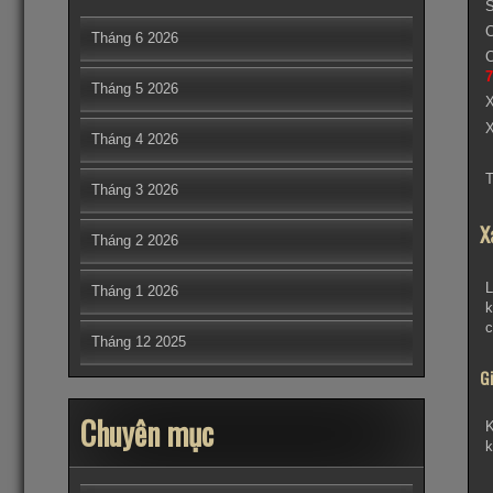
S
C
Tháng 6 2026
C
7
Tháng 5 2026
Tháng 4 2026
T
Tháng 3 2026
X
Tháng 2 2026
L
Tháng 1 2026
k
Tháng 12 2025
Gi
Chuyên mục
K
k