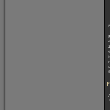
K
B
e
g
K
p
M
t
P
A
T