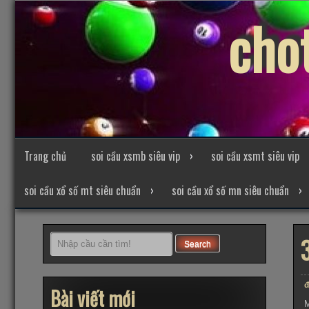
Skip
cho
to
content
Trang chủ
soi cầu xsmb siêu vip
soi cầu xsmt siêu vip
soi cầu xổ số mt siêu chuẩn
soi cầu xổ số mn siêu chuẩn
Search
đ
Bài viết mới
M