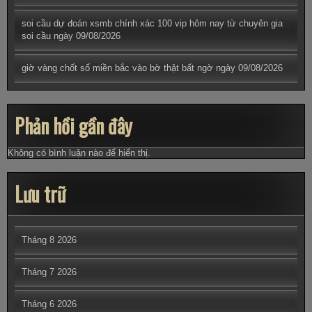
soi cầu dự đoán xsmb chính xác 100 vip hôm nay từ chuyên gia
soi cầu ngày 09/08/2026
giờ vàng chốt số miền bắc vào bờ thật bất ngờ ngày 09/08/2026
Phản hồi gần đây
Không có bình luận nào để hiển thị.
Lưu trữ
Tháng 8 2026
Tháng 7 2026
Tháng 6 2026