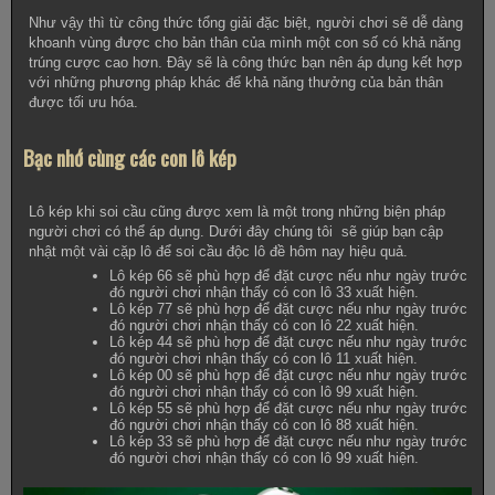
Như vậy thì từ công thức tổng giải đặc biệt, người chơi sẽ dễ dàng
khoanh vùng được cho bản thân của mình một con số có khả năng
trúng cược cao hơn. Đây sẽ là công thức bạn nên áp dụng kết hợp
với những phương pháp khác để khả năng thưởng của bản thân
được tối ưu hóa.
Bạc nhớ cùng các con lô kép
Lô kép khi soi cầu cũng được xem là một trong những biện pháp
người chơi có thể áp dụng. Dưới đây chúng tôi sẽ giúp bạn cập
nhật một vài cặp lô để soi cầu độc lô đề hôm nay hiệu quả.
Lô kép 66 sẽ phù hợp để đặt cược nếu như ngày trước
đó người chơi nhận thấy có con lô 33 xuất hiện.
Lô kép 77 sẽ phù hợp để đặt cược nếu như ngày trước
đó người chơi nhận thấy có con lô 22 xuất hiện.
Lô kép 44 sẽ phù hợp để đặt cược nếu như ngày trước
đó người chơi nhận thấy có con lô 11 xuất hiện.
Lô kép 00 sẽ phù hợp để đặt cược nếu như ngày trước
đó người chơi nhận thấy có con lô 99 xuất hiện.
Lô kép 55 sẽ phù hợp để đặt cược nếu như ngày trước
đó người chơi nhận thấy có con lô 88 xuất hiện.
Lô kép 33 sẽ phù hợp để đặt cược nếu như ngày trước
đó người chơi nhận thấy có con lô 99 xuất hiện.