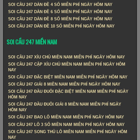
SOI CẦU 247 DÀN ĐỀ 4 SỐ MIỄN PHÍ NGÀY HÔM NAY
SOI CẦU 247 DÀN ĐỀ 6 SỐ MIỄN PHÍ NGÀY HÔM NAY
SOI CẦU 247 DÀN ĐỀ 8 SỐ MIỄN PHÍ NGÀY HÔM NAY
SOI CẦU 247 DÀN ĐỀ 10 SỐ MIỄN PHÍ NGÀY HÔM NAY
SOI CẦU 247 MIỀN NAM
SOI CẦU 247 XỈU CHỦ MIỀN NAM MIỄN PHÍ NGÀY HÔM NAY
SOI CẦU 247 CẶP XỈU CHỦ MIỀN NAM MIỄN PHÍ NGÀY HÔM
NAY
SOI CẦU 247 ĐẶC BIỆT MIỀN NAM MIỄN PHÍ NGÀY HÔM NAY
SOI CẦU 247 GIẢI 8 MIỀN NAM MIỄN PHÍ NGÀY HÔM NAY
SOI CẦU 247 ĐẦU ĐUÔI ĐẶC BIỆT MIỀN NAM MIỄN PHÍ NGÀY
HÔM NAY
SOI CẦU 247 ĐẦU ĐUÔI GIẢI 8 MIỀN NAM MIỄN PHÍ NGÀY
HÔM NAY
SOI CẦU 247 BAO LÔ MIỀN NAM MIỄN PHÍ NGÀY HÔM NAY
SOI CẦU 247 LÔ 3 SỐ MIỀN NAM MIỄN PHÍ NGÀY HÔM NAY
SOI CẦU 247 SONG THỦ LÔ MIỀN NAM MIỄN PHÍ NGÀY HÔM
NAY