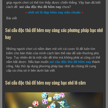
giúp người chơi có thể tìm thấy được chiến thắng. Vậy bạn đã biết
cách để
soi cầu độc thủ đề hôm nay
chưa?
»
chốt số lô đẹp hôm nay siêu chuẩn
«
Bài viết
Soi cầu độc thủ đề hôm nay cùng các phương pháp bạc nhớ
hay
Những người chơi có niềm đam mê với cá cược lô đề luôn tìm
kiếm cho bản thân của mình cách làm thế nào để săn thưởng phù
hợp. Tuy nhiên đó là một vấn đề khó mà không phải ai cũng có thể
nắm bắt được. Nếu bạn muốn
soi cầu độc thủ đề hôm nay
thành
công, hãy thử áp dụng phương pháp bạc nhớ do chúng tôi cung
cấp và chia sẻ ở bên dưới bài viết.
Soi cầu độc thủ đề hôm nay cùng bạc nhớ lô câm