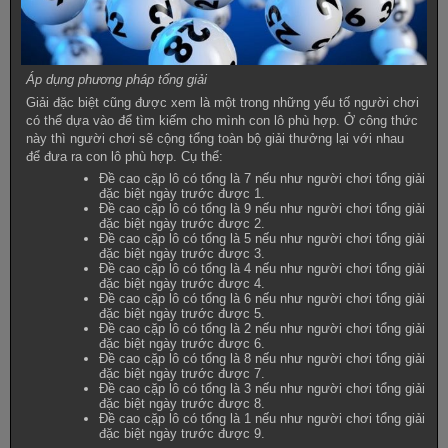
Áp dụng phương pháp tổng giải
Giải đặc biệt cũng được xem là một trong những yếu tố người chơi
có thể dựa vào để tìm kiếm cho mình con lô phù hợp. Ở công thức
này thì người chơi sẽ cộng tổng toàn bộ giải thưởng lại với nhau
để đưa ra con lô phù hợp. Cụ thể:
Đề cao cặp lô có tổng là 7 nếu như người chơi tổng giải
đặc biệt ngày trước được 1.
Đề cao cặp lô có tổng là 9 nếu như người chơi tổng giải
đặc biệt ngày trước được 2.
Đề cao cặp lô có tổng là 5 nếu như người chơi tổng giải
đặc biệt ngày trước được 3.
Đề cao cặp lô có tổng là 4 nếu như người chơi tổng giải
đặc biệt ngày trước được 4.
Đề cao cặp lô có tổng là 6 nếu như người chơi tổng giải
đặc biệt ngày trước được 5.
Đề cao cặp lô có tổng là 2 nếu như người chơi tổng giải
đặc biệt ngày trước được 6.
Đề cao cặp lô có tổng là 8 nếu như người chơi tổng giải
đặc biệt ngày trước được 7.
Đề cao cặp lô có tổng là 3 nếu như người chơi tổng giải
đặc biệt ngày trước được 8.
Đề cao cặp lô có tổng là 1 nếu như người chơi tổng giải
đặc biệt ngày trước được 9.