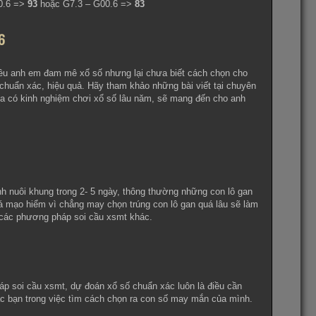
00.6 =>
93
hoặc G7.3 – G00.6 =>
83
6
ều anh em đam mê xổ số nhưng lại chưa biết cách chọn cho
uẩn xác, hiệu quả. Hãy tham khảo những bài viết tại chuyên
ia có kinh nghiệm chơi xổ số lâu năm, sẽ mang đến cho anh
nh nuôi khung trong 2- 5 ngày, thông thường những con lô gan
 mạo hiểm vì chẳng may chọn trúng con lô gan quá lâu sẽ làm
 các phương pháp soi cầu xsmt khác.
p soi cầu xsmt, dự đoán xổ số chuẩn xác luôn là điều cần
các bạn trong việc tìm cách chọn ra con số may mắn của mình.