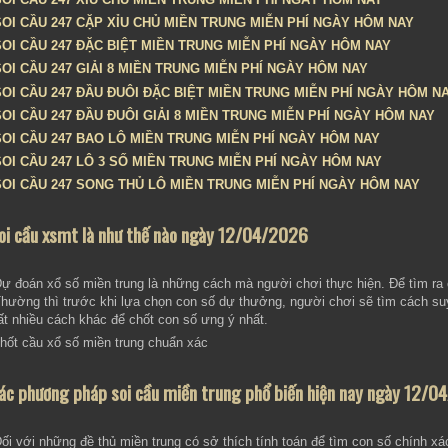
SOI CẦU 247 CẶP XỈU CHỦ MIỀN TRUNG MIỄN PHÍ NGÀY HÔM NAY
SOI CẦU 247 ĐẶC BIỆT MIỀN TRUNG MIỄN PHÍ NGÀY HÔM NAY
SOI CẦU 247 GIẢI 8 MIỀN TRUNG MIỄN PHÍ NGÀY HÔM NAY
SOI CẦU 247 ĐẦU ĐUÔI ĐẶC BIỆT MIỀN TRUNG MIỄN PHÍ NGÀY HÔM N
SOI CẦU 247 ĐẦU ĐUÔI GIẢI 8 MIỀN TRUNG MIỄN PHÍ NGÀY HÔM NAY
SOI CẦU 247 BAO LÔ MIỀN TRUNG MIỄN PHÍ NGÀY HÔM NAY
SOI CẦU 247 LÔ 3 SỐ MIỀN TRUNG MIỄN PHÍ NGÀY HÔM NAY
SOI CẦU 247 SONG THỦ LÔ MIỀN TRUNG MIỄN PHÍ NGÀY HÔM NAY
oi cầu xsmt là như thế nào ngày 12/04/2026
ự đoán xổ số miền trung là những cách mà người chơi thực hiện. Để tìm ra
hường thì trước khi lựa chọn con số dự thưởng, người chơi sẽ tìm cách su
ất nhiều cách khác để chốt con số ưng ý nhất.
hốt cầu xổ số miền trung chuẩn xác
ác phương pháp soi cầu miền trung phổ biến hiện nay ngày 12/
ối với những đề thủ miền trung có sở thích tính toán để tìm con số chính xá