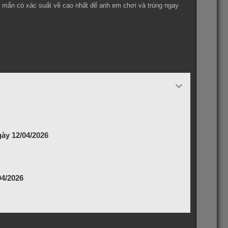
y mắn có xác suất về cao nhất để anh em chơi và trúng ngay
ày 12/04/2026
04/2026