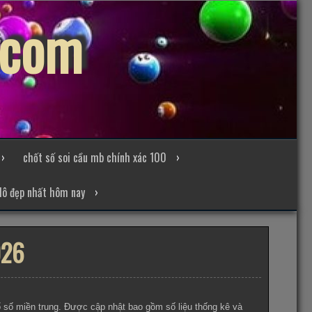
.com
chốt số soi cầu mb chính xác 100
lô đẹp nhất hôm nay
026
 số miền trung. Được cập nhật bao gồm số liệu thống kê và