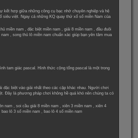
sự kết hợp giữa những công cụ bạc nhớ chuyên nghiệp và hệ
 số siêu việt. Ngay cả những KQ quay thử xổ số miền Nam của
hủ miền nam , đặc biệt miền nam , giải 8 miền nam , đầu đuôi
ền nam , song thủ lô miền nam chuẩn xác giúp bạn yên tâm mua
ình tam giác pascal. Hình thức cộng tổng pascal là một trong
ải đặc biệt vào giải nhất theo các cặp khác nhau. Người chơi
iệt. Đây là phương pháp chơi không hề quá khó nên chúng ta có
iền nam , soi cầu giải 8 miền nam , xiên 3 miền nam , xiên 4
, bao lô 3 số miền nam , bao lô 4 số miền nam