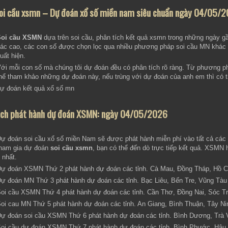
oi cầu xsmn
– Dự đoán xổ số miền nam siêu chuẩn ngày 04/05/
Soi cầu XSMN
dựa trên soi cầu, phân tích kết quả xsmn trong những ngày g
ác cao, các con số được chọn lọc qua nhiều phương pháp soi cầu MN khác n
uất hiện.
ới mỗi con số mà chúng tôi dự đoán đều có phân tích rõ ràng. Từ phương phá
hể tham khảo những dự đoán này, nếu trùng với dự đoán của anh em thì có 
ự đoán kết quả xổ số mn
ịch phát hành dự đoán XSMN: ngày 04/05/2026
ự đoán soi cầu xổ số miền Nam sẽ được phát hành miễn phí vào tất cả các 
ham gia dự đoán
soi cầu xsmn
, bạn có thể đến dò trực tiếp kết quả. XSMN
 nhất.
ự đoán XSMN Thứ 2 phát hành dự đoán các tỉnh. Cà Mau, Đồng Tháp, Hồ C
ự đoán MN Thứ 3 phát hành dự đoán các tỉnh. Bạc Liêu, Bến Tre, Vũng Tàu
oi cầu XSMN Thứ 4 phát hành dự đoán các tỉnh. Cần Thơ, Đồng Nai, Sóc T
oi cau MN Thứ 5 phát hành dự đoán các tỉnh. An Giang, Bình Thuận, Tây Ni
ự đoán soi cầu XSMN Thứ 6 phát hành dự đoán các tỉnh. Bình Dương, Trà 
oi cầu dự đoán XSMN Thứ 7 phát hành dự đoán các tỉnh. Bình Phước, Hậu 