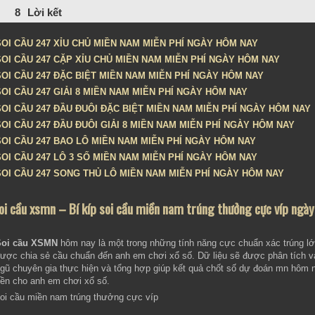
Lời kết
SOI CẦU 247 XỈU CHỦ MIỀN NAM MIỄN PHÍ NGÀY HÔM NAY
SOI CẦU 247 CẶP XỈU CHỦ MIỀN NAM MIỄN PHÍ NGÀY HÔM NAY
SOI CẦU 247 ĐẶC BIỆT MIỀN NAM MIỄN PHÍ NGÀY HÔM NAY
SOI CẦU 247 GIẢI 8 MIỀN NAM MIỄN PHÍ NGÀY HÔM NAY
SOI CẦU 247 ĐẦU ĐUÔI ĐẶC BIỆT MIỀN NAM MIỄN PHÍ NGÀY HÔM NAY
SOI CẦU 247 ĐẦU ĐUÔI GIẢI 8 MIỀN NAM MIỄN PHÍ NGÀY HÔM NAY
SOI CẦU 247 BAO LÔ MIỀN NAM MIỄN PHÍ NGÀY HÔM NAY
SOI CẦU 247 LÔ 3 SỐ MIỀN NAM MIỄN PHÍ NGÀY HÔM NAY
SOI CẦU 247 SONG THỦ LÔ MIỀN NAM MIỄN PHÍ NGÀY HÔM NAY
oi cầu xsmn – Bí kíp soi cầu miền nam trúng thưởng cực víp ng
Soi cầu XSMN
hôm nay là một trong những tính năng cực chuẩn xác trúng l
ược chia sẻ cầu chuẩn đến anh em chơi xổ số. Dữ liệu sẽ được phân tích v
gũ chuyên gia thực hiện và tổng hợp giúp kết quả chốt số dự đoán mn hôm n
iền cho anh em chơi xổ số.
oi cầu miền nam trúng thưởng cực víp