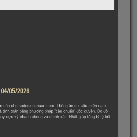
ày 04/05/2026
ớn của chotsodesieuchuan.com. Thông tin soi cầu miền nam
à tính toán bằng phương pháp “cầu chuẩn” độc quyền. Do đội
ay cực kỳ nhanh chóng và chính xác. Nhất giúp tăng tỷ lệ hốt