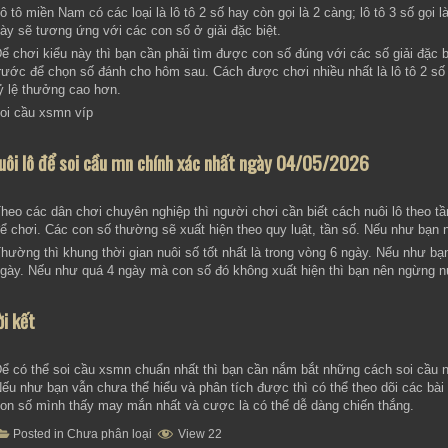
ô tô miền Nam có các loại là lô tô 2 số hay còn gọi là 2 càng; lô tô 3 số gọi l
ày sẽ tương ứng với các con số ở giải đặc biệt.
ể chơi kiểu này thì bạn cần phải tìm được con số đúng với các số giải đặc
rước để chọn số đánh cho hôm sau. Cách được chơi nhiều nhất là lô tô 2 số 
ỷ lệ thưởng cao hơn.
oi cầu xsmn víp
uôi lô để soi cầu mn chính xác nhất ngày 04/05/2026
heo các dân chơi chuyên nghiệp thì người chơi cần biết cách nuôi lô theo tầ
ể chơi. Các con số thường sẽ xuất hiện theo quy luật, tần số. Nếu như bạn 
hường thì khung thời gian nuôi số tốt nhất là trong vòng 6 ngày. Nếu như bạ
gày. Nếu như quá 4 ngày mà con số đó không xuất hiện thì bạn nên ngừng n
ời kết
ể có thể soi cầu xsmn chuẩn nhất thì bạn cần nắm bắt những cách soi cầu nê
ếu như bạn vẫn chưa thể hiểu và phân tích được thì có thể theo dõi các bài
on số mình thấy may mắn nhất và cược là có thể dễ dàng chiến thắng.
Posted in Chưa phân loại
View 22