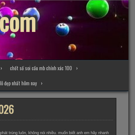
.com
chốt số soi cầu mb chính xác 100
lô đẹp nhất hôm nay
2026
 phát trúng luôn, không nói nhiều. muốn biết anh em hãy nhanh