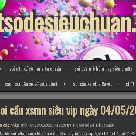
tsodesieuchuan
chốt số đề siêu chuẩn
soi cầu xổ số mn siêu chuẩn
soi cầu mb hôm nay siêu chuẩn
cách soi cầu xổ số siêu chuẩn
soi cầu xsmb siêu vip
chốt 
soi cầu xsmn siêu vip ngày 04/05/
ã câp nhật:
Thứ Tư, 28/01/2026 - 19:28
by
chốt số đề siêu chuẩn
ô tả: soi cầu xsmn
lô đề chuẩn hôm nay có cầu vip đẹp nhất. chốt số lô đề