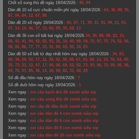
Chốt số song thủ đề ngày 18/04/2026 :
45, 94
Dàn đề 10 số cực chuẩn miễn phí ngày 18/04/2026 :
64, 36, 88, 91,
87, 04, 84, 12, 67, 98
Dàn đề 20 số ngày 18/04/2026 :
80, 07, 71, 39, 31, 91, 94, 21, 01,
07, 14, 10, 46, 37, 33, 66, 89, 35, 68, 13
Dàn đề 36 con số bất bại ngày 18/04/2026
34, 30, 88, 08, 22, 15,
08, 41, 41, 94, 42, 02, 93, 26, 10, 40, 98, 54, 72, 97, 75, 74, 52, 56,
58, 00, 86, 77, 77, 33, 51, 09, 03, 92, 18, 03
Dàn đề 50 số bất tử đẹp nhất hôm nay ngày 18/04/2026 :
34, 83,
60, 34, 29, 52, 77, 11, 39, 42, 39, 08, 67, 03, 00, 13, 19, 76, 64, 45,
35, 73, 53, 12, 47, 17, 04, 06, 69, 62, 82, 73, 93, 86, 72, 05, 06, 98,
04, 70, 57, 85, 36, 14, 16, 99, 82, 31, 40, 29
Số đề đầu hôm nay ngày 18/04/2026 :
7
Số đề đuôi hôm nay ngày 18/04/2026 :
1
Xem ngay :
soi cầu bạch thủ đề xsmb siêu vip
Xem ngay :
soi cầu song thủ đề xsmb siêu vip
Xem ngay :
soi cầu đề đầu đuôi xsmb siêu vip
Xem ngay :
soi cầu dàn đề 4 con xsmb siêu vip
Xem ngay :
soi cầu dàn đề 6 con xsmb siêu vip
Xem ngay :
soi cầu dàn đề 8 con xsmb siêu vip
Xem ngay :
soi cầu dàn đề 10 con xsmb siêu vip