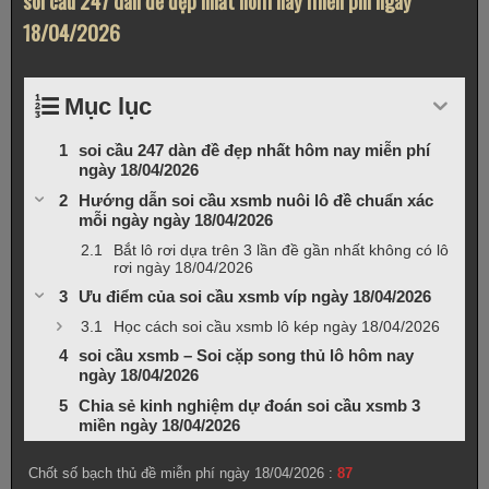
soi cầu 247 dàn đề đẹp nhất hôm nay miễn phí ngày
18/04/2026
Mục lục
soi cầu 247 dàn đề đẹp nhất hôm nay miễn phí
ngày 18/04/2026
Hướng dẫn soi cầu xsmb nuôi lô đề chuẩn xác
mỗi ngày ngày 18/04/2026
Bắt lô rơi dựa trên 3 lần đề gần nhất không có lô
rơi ngày 18/04/2026
Ưu điểm của soi cầu xsmb víp ngày 18/04/2026
Học cách soi cầu xsmb lô kép ngày 18/04/2026
soi cầu xsmb – Soi cặp song thủ lô hôm nay
ngày 18/04/2026
Chia sẻ kinh nghiệm dự đoán soi cầu xsmb 3
miền ngày 18/04/2026
Chốt số bạch thủ đề miễn phí ngày 18/04/2026 :
87