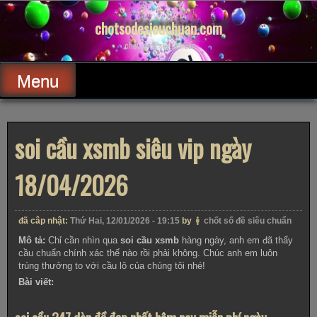
Skip
to
chotsodesieuchuan.com
content
chốt số đề siêu chuẩn
Menu
soi cầu xsmb siêu vip ngày
18/04/2026
đã câp nhật:
Thứ Hai, 12/01/2026 - 19:15
by
chốt số đề siêu chuẩn
Mô tả:
Chỉ cần nhìn qua
soi cầu xsmb
hàng ngày, anh em đã thấy
cầu chuẩn chính xác thế nào rồi phải không. Chúc anh em luôn
trúng thưởng to với cầu lô của chúng tôi nhé!
Bài viết: