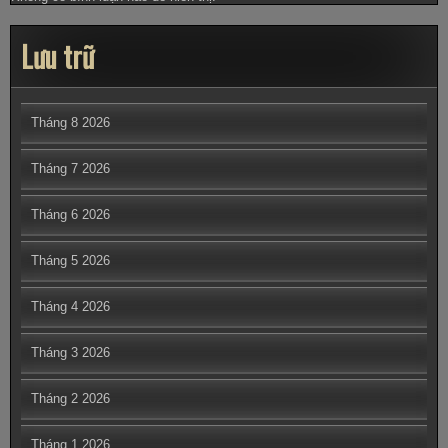
Lưu trữ
Tháng 8 2026
Tháng 7 2026
Tháng 6 2026
Tháng 5 2026
Tháng 4 2026
Tháng 3 2026
Tháng 2 2026
Tháng 1 2026