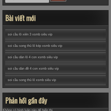
Bài viết mới
soi cầu lô xiên 3 xsmb siêu vip
soi cầu song thủ lô kép xsmb siêu vip
soi cầu dàn lô 4 con xsmb siêu vip
soi cầu dàn đề 4 con xsmb siêu vip
soi cầu song thủ lô xsmb siêu vip
Phản hồi gần đây
Không có bình luận nào để hiển thị.