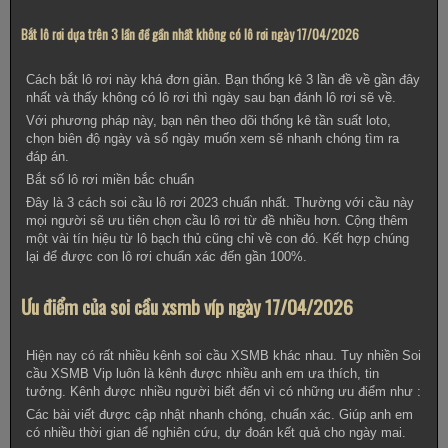
Bắt lô rơi dựa trên 3 lần đề gần nhất không có lô rơi ngày 17/04/2026
Cách bắt lô rơi này khá đơn giản. Bạn thống kê 3 lần đề về gần đây
nhất và thấy không có lô rơi thì ngày sau bạn đánh lô rơi sẽ về.
Với phương pháp này, bạn nên theo dõi thống kê tần suất loto,
chọn biên độ ngày và số ngày muốn xem sẽ nhanh chóng tìm ra
đáp án.
Bắt số lô rơi miền bắc chuẩn
Đây là 3 cách soi cầu lô rơi 2023 chuẩn nhất. Thường với cầu này
mọi người sẽ ưu tiên chọn cầu lô rơi từ đề nhiều hơn. Cộng thêm
một vài tín hiệu từ lô bạch thủ cũng chỉ về con đó. Kết hợp chúng
lại để được con lô rơi chuẩn xác đến gần 100%.
Ưu điểm của soi cầu xsmb víp ngày 17/04/2026
Hiện nay có rất nhiều kênh soi cầu XSMB khác nhau. Tuy nhiền Soi
cầu XSMB Vip luôn là kênh được nhiều anh em ưa thích, tin
tưởng. Kênh được nhiều người biết đến vì có những ưu điểm như :
Các bài viết được cập nhật nhanh chóng, chuẩn xác. Giúp anh em
có nhiều thời gian để nghiên cứu, dự đoán kết quả cho ngày mai.