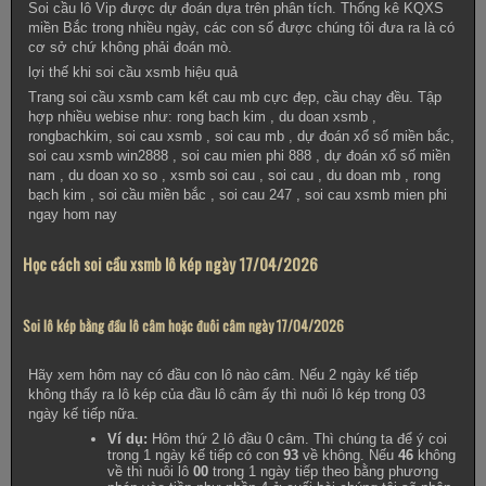
Soi cầu lô Vip được dự đoán dựa trên phân tích. Thống kê KQXS
miền Bắc trong nhiều ngày, các con số được chúng tôi đưa ra là có
cơ sở chứ không phải đoán mò.
lợi thế khi soi cầu xsmb hiệu quả
Trang soi cầu xsmb cam kết cau mb cực đẹp, cầu chạy đều. Tập
hợp nhiều webise như: rong bach kim , du doan xsmb ,
rongbachkim, soi cau xsmb , soi cau mb , dự đoán xổ số miền bắc,
soi cau xsmb win2888 , soi cau mien phi 888 , dự đoán xổ số miền
nam , du doan xo so , xsmb soi cau , soi cau , du doan mb , rong
bạch kim , soi cầu miền bắc , soi cau 247 , soi cau xsmb mien phi
ngay hom nay
Học cách soi cầu xsmb lô kép ngày 17/04/2026
Soi lô kép bằng đầu lô câm hoặc đuôi câm ngày 17/04/2026
Hãy xem hôm nay có đầu con lô nào câm. Nếu 2 ngày kế tiếp
không thấy ra lô kép của đầu lô câm ấy thì nuôi lô kép trong 03
ngày kế tiếp nữa.
Ví dụ:
Hôm thứ 2 lô đầu 0 câm. Thì chúng ta để ý coi
trong 1 ngày kế tiếp có con
93
về không. Nếu
46
không
về thì nuôi lô
00
trong 1 ngày tiếp theo bằng phương