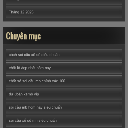
Tháng 12 2025
Chuyên mục
cách soi cầu xổ số siêu chuẩn
chốt lô đẹp nhất hôm nay
chốt số soi cầu mb chính xác 100
dự đoán xsmb vip
soi cầu mb hôm nay siêu chuẩn
soi cầu xổ số mn siêu chuẩn