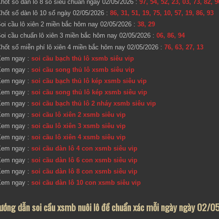
hốt số dàn lô 8 số siêu chuẩn ngày 02/05/2026 :
97, 54, 52, 23, 03, 73, 82, 9
hốt số dàn lô 10 số ngày 02/05/2026 :
86, 31, 51, 19, 75, 10, 57, 19, 86, 93
oi cầu lô xiên 2 miền bắc hôm nay 02/05/2026 :
38, 29
oi cầu chuẩn lô xiên 3 miền bắc hôm nay 02/05/2026 :
06, 86, 94
hốt số miễn phí lô xiên 4 miền bắc hôm nay 02/05/2026 :
76, 63, 27, 13
Xem ngay :
soi cầu bạch thủ lô xsmb siêu vip
Xem ngay :
soi cầu song thủ lô xsmb siêu vip
Xem ngay :
soi cầu bạch thủ lô kép xsmb siêu vip
Xem ngay :
soi cầu song thủ lô kép xsmb siêu vip
Xem ngay :
soi cầu bạch thủ lô 2 nháy xsmb siêu vip
Xem ngay :
soi cầu lô xiên 2 xsmb siêu vip
Xem ngay :
soi cầu lô xiên 3 xsmb siêu vip
Xem ngay :
soi cầu lô xiên 4 xsmb siêu vip
Xem ngay :
soi cầu dàn lô 4 con xsmb siêu vip
Xem ngay :
soi cầu dàn lô 6 con xsmb siêu vip
Xem ngay :
soi cầu dàn lô 8 con xsmb siêu vip
Xem ngay :
soi cầu dàn lô 10 con xsmb siêu vip
ướng dẫn soi cầu xsmb nuôi lô đề chuẩn xác mỗi ngày ngày 02/