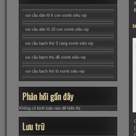
t
B
soi cầu dàn lô 6 con xsmb siêu vip
s
soi cầu dàn lô 10 con xsmb siêu vip
soi cầu bạch thủ 3 càng xsmb siêu vip
soi cầu bạch thủ đề xsmb siêu vip
soi cầu bạch thủ lô xsmb siêu vip
Phản hồi gần đây
Không có bình luận nào để hiển thị.
C
Lưu trữ
C
D