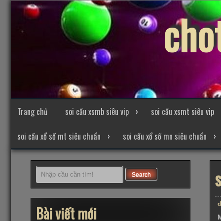
Skip
cho
to
content
Trang chủ
soi cầu xsmb siêu vip
soi cầu xsmt siêu vip
soi cầu xổ số mt siêu chuẩn
soi cầu xổ số mn siêu chuẩn
Search
đ
Bài viết mới