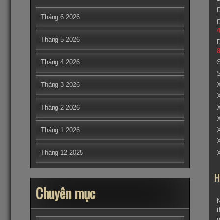
D
Tháng 6 2026
D
4
Tháng 5 2026
D
8
Tháng 4 2026
S
S
Tháng 3 2026
Tháng 2 2026
Tháng 1 2026
Tháng 12 2025
H
Chuyên mục
N
t
n