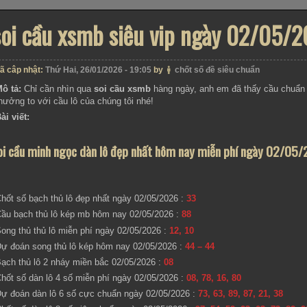
soi cầu xsmb siêu vip ngày 02/05/
ã câp nhật:
Thứ Hai, 26/01/2026 - 19:05
by
chốt số đề siêu chuẩn
Mô tả:
Chỉ cần nhìn qua
soi cầu xsmb
hàng ngày, anh em đã thấy cầu chuẩn c
hưởng to với cầu lô của chúng tôi nhé!
ài viết:
oi cầu minh ngọc dàn lô đẹp nhất hôm nay miễn phí ngày 02/05
hốt số bạch thủ lô đẹp nhất ngày 02/05/2026 :
33
ầu bạch thủ lô kép mb hôm nay 02/05/2026 :
88
ong thủ thủ lô miễn phí ngày 02/05/2026 :
12, 10
ự đoán song thủ lô kép hôm nay 02/05/2026 :
44 – 44
ạch thủ lô 2 nháy miền bắc 02/05/2026 :
08
hốt số dàn lô 4 số miễn phí ngày 02/05/2026 :
08, 78, 16, 80
ự đoán dàn lô 6 số cực chuẩn ngày 02/05/2026 :
73, 63, 89, 87, 21, 38