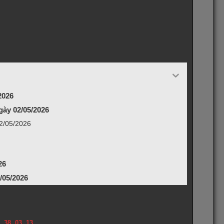
2026
gày 02/05/2026
02/05/2026
26
/05/2026
, 38, 03, 13