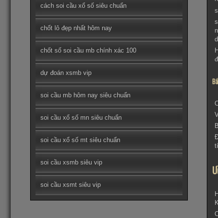
cách soi cầu xổ số siêu chuẩn
s
s
chốt lô đẹp nhất hôm nay
n
d
chốt số soi cầu mb chính xác 100
H
đ
dự đoán xsmb vip
Bắ
soi cầu mb hôm nay siêu chuẩn
C
V
soi cầu xổ số mn siêu chuẩn
B
Đ
soi cầu xổ số mt siêu chuẩn
t
soi cầu xsmb siêu vip
Ư
soi cầu xsmt siêu vip
H
K
C