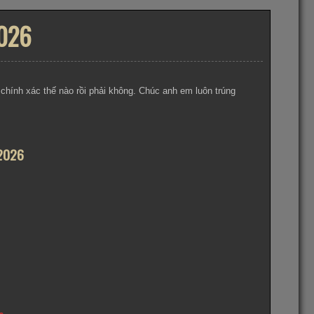
2026
hính xác thế nào rồi phải không. Chúc anh em luôn trúng
/2026