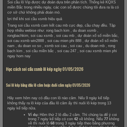
Soi cầu lô Vip được dự đoán dựa trên phân tích. Thống kê KQXS
miền Bắc trong nhiều ngày, các con số được chúng tôi đưa ra là có
cơ sở chứ không phải đoán mò.
lợi thế khi soi cầu xsmb hiệu quả
Trang soi cầu xsmb cam kết cau mb cực đẹp, cầu chạy đều. Tập
hợp nhiều webise như: rong bach kim , du doan xsmb ,
rongbachkim, soi cau xsmb , soi cau mb , dự đoán xổ số miền bắc,
soi cau xsmb win2888 , soi cau mien phi 888 , dự đoán xổ số miền
nam , du doan xo so , xsmb soi cau , soi cau , du doan mb , rong
bạch kim , soi cầu miền bắc , soi cau 247 , soi cau xsmb mien phi
ngay hom nay
Học cách soi cầu xsmb lô kép ngày 01/05/2026
Soi lô kép bằng đầu lô câm hoặc đuôi câm ngày 01/05/2026
Hãy xem hôm nay có đầu con lô nào câm. Nếu 9 ngày kế tiếp
không thấy ra lô kép của đầu lô câm ấy thì nuôi lô kép trong 13
ngày kế tiếp nữa.
Ví dụ:
Hôm thứ 2 lô đầu 2 câm. Thì chúng ta để ý coi
trong 7 ngày kế tiếp có con
42
về không. Nếu
77
không
về thì nuôi lô
68
trong 3 ngày tiếp theo bằng phương