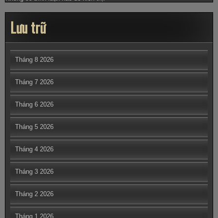
Lưu trữ
Tháng 8 2026
Tháng 7 2026
Tháng 6 2026
Tháng 5 2026
Tháng 4 2026
Tháng 3 2026
Tháng 2 2026
Tháng 1 2026