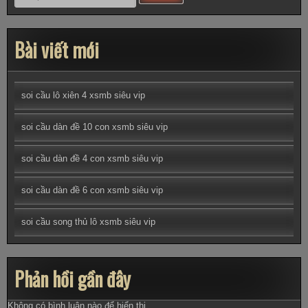
Bài viết mới
soi cầu lô xiên 4 xsmb siêu vip
soi cầu dàn đề 10 con xsmb siêu vip
soi cầu dàn đề 4 con xsmb siêu vip
soi cầu dàn đề 6 con xsmb siêu vip
soi cầu song thủ lô xsmb siêu vip
Phản hồi gần đây
Không có bình luận nào để hiển thị.