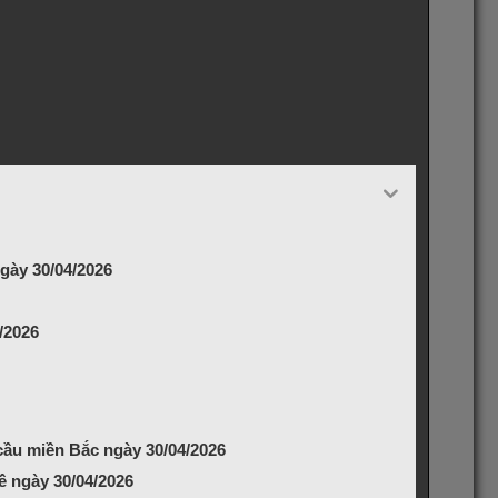
ngày 30/04/2026
/2026
 cầu miền Bắc ngày 30/04/2026
ề ngày 30/04/2026