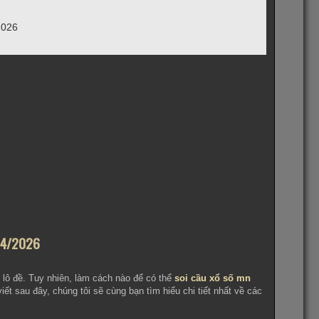
2026
/04/2026
 lô đề. Tuy nhiên, làm cách nào để có thể
soi cầu xổ số mn
ết sau đây, chúng tôi sẽ cùng bạn tìm hiểu chi tiết nhất về các