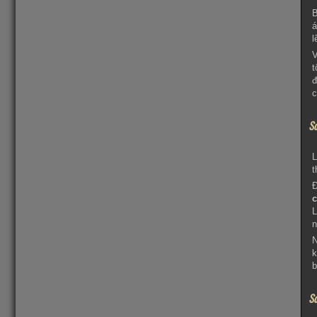
B
á
l
V
t
đ
c
So
L
t
Đ
L
n
N
k
b
So