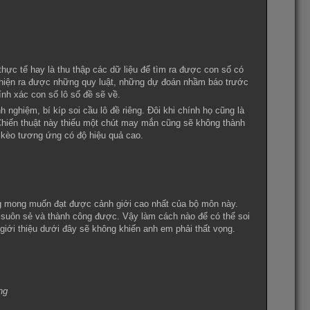
thực tế hay là thu thập các dữ liệu để tìm ra được con số có
t hiện ra được những quy luật, những dự đoán nhầm báo trước
hính xác con số lô số đề sẽ về.
 nghiệm, bí kíp soi cầu lô đề riêng. Đôi khi chính họ cũng là
Chiến thuật này thiếu một chút may mắn cũng sẽ không thành
i kèo tương ứng có độ hiệu quả cao.
ng mong muốn đạt được cảnh giới cao nhất của bộ môn này.
n suôn sẻ và thành công được. Vậy làm cách nào để có thể soi
iới thiệu dưới đây sẽ không khiến anh em phải thất vọng.
ng