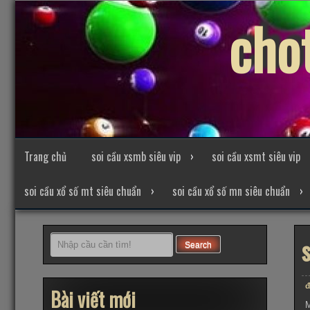
Skip
cho
to
content
Trang chủ
soi cầu xsmb siêu vip
soi cầu xsmt siêu vip
soi cầu xổ số mt siêu chuẩn
soi cầu xổ số mn siêu chuẩn
Search
đ
Bài viết mới
M