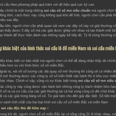
oi cầu theo phương pháp quả trám với độ hiệu quả cực kỳ cao
ây chính là một trong những
soi cầu xổ số mn siêu chuẩn
mà người chơi h
ồng thời, cách thức này cũng không quá khó để tính, người chơi cần phải th
hiệu sau đây.
ầu tiên, người chơi cần phải quan sát xem các dãy số này có giải thưởng 
ạn thấy được 3 dãy số mà các giải được ghép với nhau và tạo thành một bộ
ạo thành để thực hiện đánh vào những ngày kế tiếp đó. Tỷ lệ trúng thưởng c
ự khác biệt của hình thức soi cầu lô đề miền Nam và soi cầu mi
iều khác biệt cơ bản nhất mà người chơi có thể dễ dàng nhận thấy đó chính
hiều hơn so với hình thức xổ số miền Bắc.
goài ra, xét về số lượng các đài quay số mở thưởng thì cũng sẽ có nhiều đ
ố mở thưởng được các công ty xổ số kiến thiết vận hành thì ở khu vực miề
hác nhau. Chính vì vậy, cũng có sự khác biệt trong
soi cầu xổ số mn siêu 
ác công ty này cũng được vận hành bởi những công ty trách nhiệm hữu hạn đ
ố xổ ra và cơ cấu của các giải thưởng tại cả hai vùng cũng có đôi chút khác
ất cả các giải trong bảng xổ số. Từ giải tám cho đến giải đặc biệt. Số tiền t
o sánh tính chất của hai loại hình soi cầu xổ số miền Bắc và miền Nam
»
soi cầu độc thủ đề hôm nay
«
rong khi đó, người chơi xổ số miền Bắc lại có tổng cộng 21 lô khác nhau, cơ 