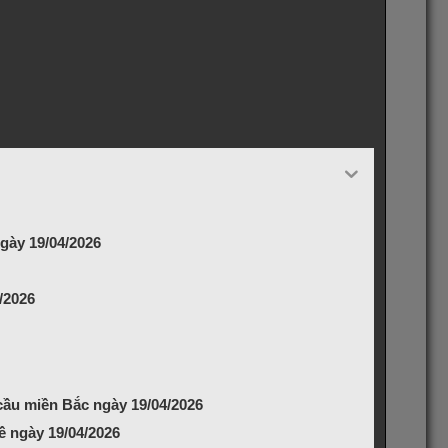
ngày 19/04/2026
/2026
 cầu miền Bắc ngày 19/04/2026
ề ngày 19/04/2026