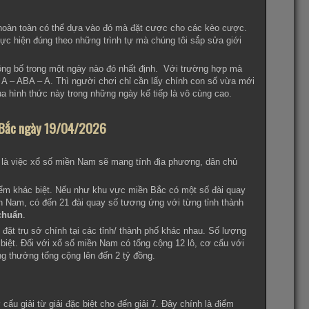
oàn toàn có thể dựa vào đó mà đặt cược cho các kèo cược.
ực hiện đúng theo những trình tự mà chúng tôi sắp sửa giới
công bố trong một ngày nào đó nhất định. Với trường hợp mà
 A – ABA – A. Thì người chơi chỉ cần lấy chính con số vừa mới
ủa hình thức này trong những ngày kế tiếp là vô cùng cao.
ền Bắc ngày 19/04/2026
 là việc xổ số miền Nam sẽ mang tính địa phương, dân chủ
iểm khác biệt. Nếu như khu vực miền Bắc có một số đài quay
n Nam, có đến 21 đài quay số tương ứng với từng tỉnh thành
chuẩn
.
ặt trụ sở chính tại các tỉnh/ thành phố khác nhau. Số lượng
 biệt. Đối với xổ số miền Nam có tổng cộng 12 lô, cơ cấu với
rúng thưởng tổng cộng lên đến 2 tỷ đồng.
cấu giải từ giải đặc biệt cho đến giải 7. Đây chính là điểm