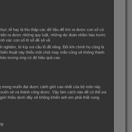
thực tế hay là thu thập các dữ liệu để tìm ra được con số có
t hiện ra được những quy luật, những dự đoán nhầm báo trước
hính xác con số lô số đề sẽ về.
 nghiệm, bí kíp soi cầu lô đề riêng. Đôi khi chính họ cũng là
Chiến thuật này thiếu một chút may mắn cũng sẽ không thành
i kèo tương ứng có độ hiệu quả cao.
ng mong muốn đạt được cảnh giới cao nhất của bộ môn này.
n suôn sẻ và thành công được. Vậy làm cách nào để có thể soi
iới thiệu dưới đây sẽ không khiến anh em phải thất vọng.
ng