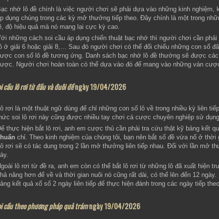
ạc nhớ lô đề chính là việc người chơi sẽ phải dựa vào những kinh nghiệm, k
p dụng chúng trong các kỳ mở thưởng tiếp theo. Đây chính là một trong nhữ
ẽ, độ hiệu quả mà nó mang lại cực kỳ cao.
ới những cách soi cầu áp dụng chiến thuật bạc nhớ thì người chơi cần phải l
ô ở giải 6 hoặc giải 8,… Sau đó người chơi có thể đối chiếu những con số đã
ược con số lô đề tương ứng. Danh sách bạc nhớ lô đề thường sẽ được các t
ược. Người chơi hoàn toàn có thể dựa vào đó để mang vào những ván cược
i cầu lô rơi từ đầu và đuôi đề
ngày 19/04/2026
ô rơi là một thuật ngữ dùng để chỉ những con số lô về trong nhiều kỳ liên tiế
hức soi lô rơi này cũng được nhiều tay chơi cá cược chuyên nghiệp sử dụng 
ể thực hiện bắt lô rơi, anh em cược thủ cần phải tra cứu thật kỹ bảng kết q
chuẩn
chỉ. Theo kinh nghiệm của chúng tôi, bạn nên bắt số đề vừa nổ ở thời g
ô rơi sẽ có tác dung trong 2 lần mở thưởng liên tiếp nhau. Đối với lần mở 
ày.
goài lô rơi từ đề ra, anh em còn có thể bắt lô rơi từ những lô đã xuất hiện trư
hả năng hơn để về và thời gian nuôi nó cũng rất dài, có thể lên đến 12 ngày
ảng kết quả xổ số 2 ngày liên tiếp để thực hiện đánh trong các ngày tiếp theo
i cầu theo phương pháp quả trám
ngày 19/04/2026