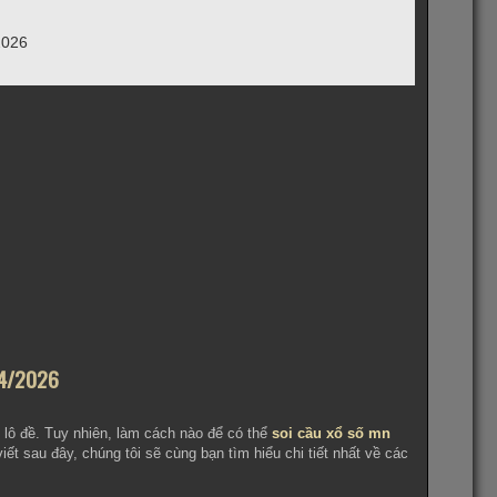
2026
/04/2026
 lô đề. Tuy nhiên, làm cách nào để có thể
soi cầu xổ số mn
ết sau đây, chúng tôi sẽ cùng bạn tìm hiểu chi tiết nhất về các