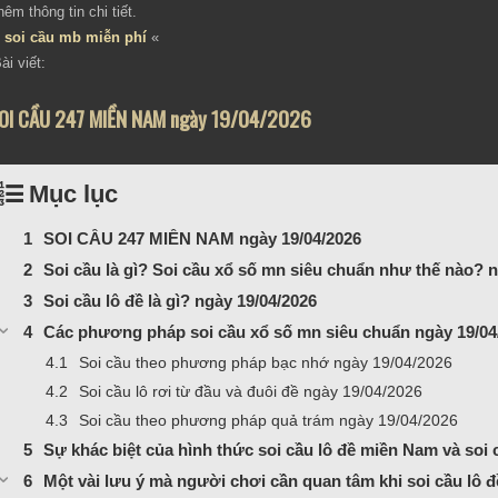
hêm thông tin chi tiết.
»
soi cầu mb miễn phí
«
ài viết:
OI CẦU 247 MIỀN NAM ngày 19/04/2026
Mục lục
SOI CẦU 247 MIỀN NAM ngày 19/04/2026
Soi cầu là gì? Soi cầu xổ số mn siêu chuẩn như thế nào? 
Soi cầu lô đề là gì? ngày 19/04/2026
Các phương pháp soi cầu xổ số mn siêu chuẩn ngày 19/04
Soi cầu theo phương pháp bạc nhớ ngày 19/04/2026
Soi cầu lô rơi từ đầu và đuôi đề ngày 19/04/2026
Soi cầu theo phương pháp quả trám ngày 19/04/2026
Sự khác biệt của hình thức soi cầu lô đề miền Nam và soi
Một vài lưu ý mà người chơi cần quan tâm khi soi cầu lô đ