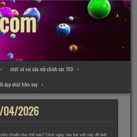
.com
chốt số soi cầu mb chính xác 100
lô đẹp nhất hôm nay
19/04/2026
 siêu chuẩn như thế nào? Click ngay vào bài viết này để biết