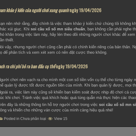
am khảo ý kiến của người chơi xung quanh
ngày 19/04/2026
ạn nên nhớ rằng, đây chính là việc tham khảo ý kiến chứ chúng tôi không kh
hác xúi giục. Khi
soi cầu xổ số mn siêu chuẩn
, bạn không cần phải nghe t
hó khăn trong việc làm này, hãy lén theo dõi những người chơi khác để xem
ần thiết.
ói vậy, nhưng người chơi cũng cần phải có chính kiến riêng của bản thân. N
ọ để phân tích và xem xét xem có nên đặt cược theo không.
ch ra chi phí bỏ ra ban đầu cụ thể
ngày 19/04/2026
gười chơi nên vạch ra cho mình một con số tiền vốn cụ thể cho từng ngày m
hể quản lý được tốt được nguồn tiền của mình. Khi bạn quản lý được, mọi th
goài ra, việc làm này cũng sẽ khiến bạn kiểm soát được nhịp độ chơi cá cượ
úc khi chơi. Tránh việc quá khích hoặc quá túng quẫn mà thực hiện các tha
rên đây là những thông tin hỗ trợ người chơi trong việc
soi cầu xổ số mn s
ông và khiến cho những ván cược của mình càng hiệu quả nhé!
Posted in Chưa phân loại
View 15