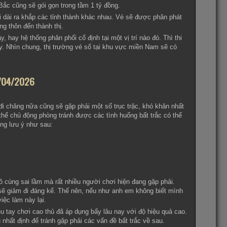
 Bắc cũng sẽ gói gọn trong tầm 1 tỷ đồng.
 dài ra khắp các tỉnh thành khác nhau. Vé sẽ được phân phát
g thôn đến thành thị.
ay hệ thống phân phối cố định tại một vị trí nào đó. Thì thi
. Nhìn chung, thị trường vé số tại khu vực miền Nam sẽ có
19/04/2026
đi chăng nữa cũng sẽ gặp phải một số trục trặc, khó khăn nhất
 thể chủ động phòng tránh được các tình huống bất trắc có thể
ững lưu ý như sau:
 cùng sai lầm mà rất nhiều người chơi hiện đang gặp phải.
 sẽ giảm đi đáng kể. Thế nên, nếu như anh em không biết mình
iệc làm này lại.
u tay chơi cao thủ đã áp dụng bấy lâu nay với độ hiệu quả cao.
hất định để tránh gặp phải các vấn đề bất trắc về sau.