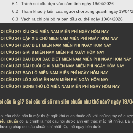
Tránh soi cầu dựa vào cảm tính ngày 19/04/2026
Tham khảo ý kiến của người chơi xung quanh ngày 19/04/
Vạch ra chi phí bỏ ra ban đầu cụ thể ngày 19/04/2026
SOI CẦU 247 XỈU CHỦ MIỀN NAM MIỄN PHÍ NGÀY HÔM NAY
SOI CẦU 247 CẶP XỈU CHỦ MIỀN NAM MIỄN PHÍ NGÀY HÔM NAY
SOI CẦU 247 ĐẶC BIỆT MIỀN NAM MIỄN PHÍ NGÀY HÔM NAY
SOI CẦU 247 GIẢI 8 MIỀN NAM MIỄN PHÍ NGÀY HÔM NAY
SOI CẦU 247 ĐẦU ĐUÔI ĐẶC BIỆT MIỀN NAM MIỄN PHÍ NGÀY HÔM NAY
SOI CẦU 247 ĐẦU ĐUÔI GIẢI 8 MIỀN NAM MIỄN PHÍ NGÀY HÔM NAY
SOI CẦU 247 BAO LÔ MIỀN NAM MIỄN PHÍ NGÀY HÔM NAY
SOI CẦU 247 LÔ 3 SỐ MIỀN NAM MIỄN PHÍ NGÀY HÔM NAY
SOI CẦU 247 SONG THỦ LÔ MIỀN NAM MIỄN PHÍ NGÀY HÔM NAY
oi cầu là gì? Soi cầu xổ số mn siêu chuẩn như thế nào? ngày 19
oi cầu chắc hẳn là một thuật ngữ khá quen thuộc đối với những tay cá cược
iêu chuẩn
đó lại chính là một câu hỏi được anh em thắc mắc rất nhiều. Bài vi
hương pháp soi cầu chuẩn chỉ nhất. Cụ thể ngay bên dưới.