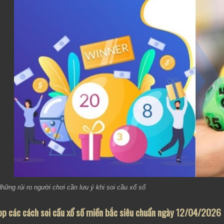
hững rủi ro người chơi cần lưu ý khi soi cầu xổ số
op các cách soi cầu xổ số miền bắc siêu chuẩn ngày 12/04/2026