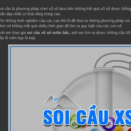
oi cầu là phương pháp chơi xổ số dựa trên những kết quả xổ số được thốn
ắn đẹp nhất có khả năng trúng cao.
ới những kinh nghiệm của các cao thủ lô đề đưa ra những phương pháp soi 
hơi sẽ không mất quá nhiều thời gian để tìm ra quy luật của các con số.
nh em thao gia
soi cầu xổ số miền bắc,
anh em tìm ra được những cầu tốt n
ầu lô xiên hay lô kép.