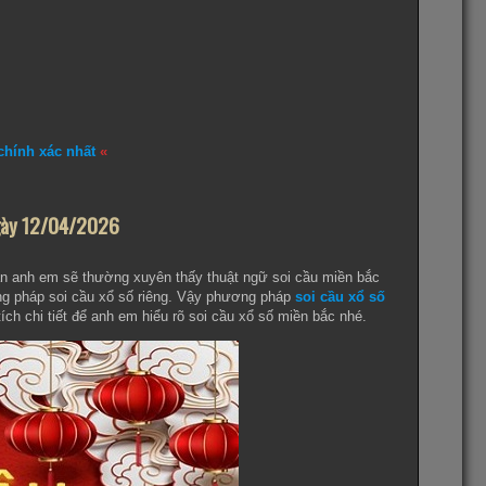
chính xác nhất
«
ngày 12/04/2026
ẳn anh em sẽ thường xuyên thấy thuật ngữ soi cầu miền bắc
ng pháp soi cầu xổ số riêng. Vậy phương pháp
soi cầu xổ số
ch chi tiết để anh em hiểu rõ soi cầu xổ số miền bắc nhé.