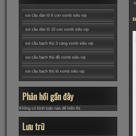
h
soi cầu dàn lô 6 con xsmb siêu vip
s
soi cầu dàn lô 10 con xsmb siêu vip
soi cầu bạch thủ 3 càng xsmb siêu vip
soi cầu bạch thủ đề xsmb siêu vip
soi cầu bạch thủ lô xsmb siêu vip
Phản hồi gần đây
Không có bình luận nào để hiển thị.
Lưu trữ