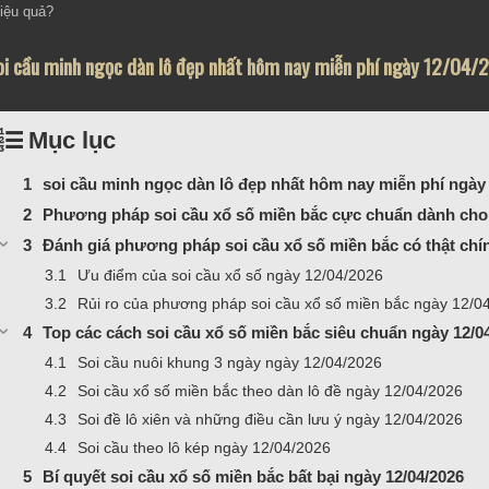
iệu quả?
oi cầu minh ngọc dàn lô đẹp nhất hôm nay miễn phí ngày 12/04
Mục lục
soi cầu minh ngọc dàn lô đẹp nhất hôm nay miễn phí ngày 
Phương pháp soi cầu xổ số miền bắc cực chuẩn dành cho 
Đánh giá phương pháp soi cầu xổ số miền bắc có thật chí
Ưu điểm của soi cầu xổ số ngày 12/04/2026
Rủi ro của phương pháp soi cầu xổ số miền bắc ngày 12/0
Top các cách soi cầu xổ số miền bắc siêu chuẩn ngày 12/0
Soi cầu nuôi khung 3 ngày ngày 12/04/2026
Soi cầu xổ số miền bắc theo dàn lô đề ngày 12/04/2026
Soi đề lô xiên và những điều cần lưu ý ngày 12/04/2026
Soi cầu theo lô kép ngày 12/04/2026
Bí quyết soi cầu xổ số miền bắc bất bại ngày 12/04/2026