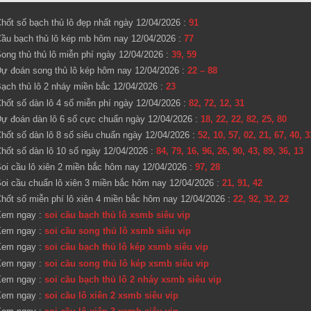
hốt số bạch thủ lô đẹp nhất ngày 12/04/2026 :
91
ầu bạch thủ lô kép mb hôm nay 12/04/2026 :
77
ong thủ thủ lô miễn phí ngày 12/04/2026 :
39, 59
ự đoán song thủ lô kép hôm nay 12/04/2026 :
22 – 88
ạch thủ lô 2 nháy miền bắc 12/04/2026 :
23
hốt số dàn lô 4 số miễn phí ngày 12/04/2026 :
82, 72, 12, 31
ự đoán dàn lô 6 số cực chuẩn ngày 12/04/2026 :
18, 22, 22, 82, 25, 80
hốt số dàn lô 8 số siêu chuẩn ngày 12/04/2026 :
52, 10, 57, 02, 21, 67, 40, 3
hốt số dàn lô 10 số ngày 12/04/2026 :
84, 79, 16, 96, 26, 90, 43, 89, 36, 13
oi cầu lô xiên 2 miền bắc hôm nay 12/04/2026 :
97, 28
oi cầu chuẩn lô xiên 3 miền bắc hôm nay 12/04/2026 :
21, 91, 42
hốt số miễn phí lô xiên 4 miền bắc hôm nay 12/04/2026 :
22, 92, 32, 22
Xem ngay :
soi cầu bạch thủ lô xsmb siêu vip
Xem ngay :
soi cầu song thủ lô xsmb siêu vip
Xem ngay :
soi cầu bạch thủ lô kép xsmb siêu vip
Xem ngay :
soi cầu song thủ lô kép xsmb siêu vip
Xem ngay :
soi cầu bạch thủ lô 2 nháy xsmb siêu vip
Xem ngay :
soi cầu lô xiên 2 xsmb siêu vip