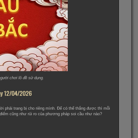
gười chơi lô đề sử dụng.
ngày 12/04/2026
i phải trang bị cho riêng mình. Để có thể thắng được thì mỗi
 điểm cũng như rủi ro của phương pháp soi cầu như nào?