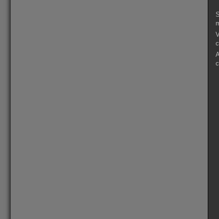
S
m
V
c
A
c