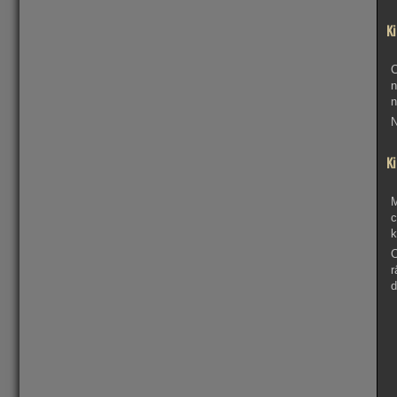
K
C
n
n
N
K
M
c
k
C
r
d