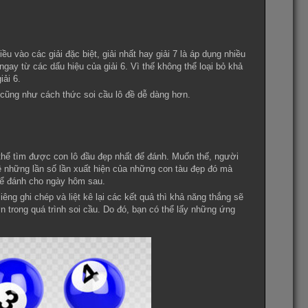
iều vào các giải đặc biệt, giải nhất hay giải 7 là áp dụng nhiều
 ngay từ các dấu hiệu của giải 6. Vì thế không thể loại bỏ khả
iải 6.
c cũng như cách thức soi cầu lô đề dễ dàng hơn.
hể tìm được con lô đầu đẹp nhất để đánh. Muốn thế, người
 về những lần số lần xuất hiện của những con tàu đẹp đó mà
 để đánh cho ngày hôm sau.
êng ghi chép và liệt kê lại các kết quả thì khả năng thắng sẽ
n trong quá trình soi cầu. Do đó, bạn có thể lấy những ứng