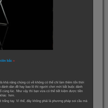
miền bắc
«
à khả năng chúng có về không có thể chỉ làm thêm tốn thời
 đánh dàn đề hay bao lô thì người chơi mới bắt buộc đánh
số cùng lúc. Như vậy thì bạn vừa có thể tiết kiệm được tiền
ố khác hơn.
t trắng tay. Vì thế, đây không phải là phương pháp soi cầu mà