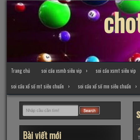
Skip
cho
to
content
Trang chủ
soi cầu xsmb siêu vip
soi cầu xsmt siêu vip
soi cầu xổ số mt siêu chuẩn
soi cầu xổ số mn siêu chuẩn
Search
đ
Bài viết mới
T