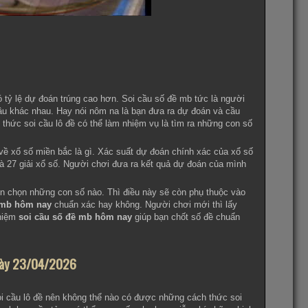
 tỷ lệ dự đoán trúng cao hơn. Soi cầu số đề mb tức là người
cầu khác nhau. Hay nói nôm na là bạn đưa ra dự đoán và cầu
thức soi cầu lô đề có thể làm nhiệm vụ là tìm ra những con số
ề xổ số miền bắc là gì. Xác suất dự đoán chính xác của xổ số
là 27 giải xổ số. Người chơi đưa ra kết quả dự đoán của mình
ên chọn những con số nào. Thì điều này sẽ còn phụ thuộc vào
 mb hôm nay
chuẩn xác hay không. Người chơi mới thì lấy
ghiệm
soi cầu số đề mb hôm nay
giúp bạn chốt số đề chuẩn
ngày 23/04/2026
oi cầu lô đề nên không thể nào có được những cách thức soi