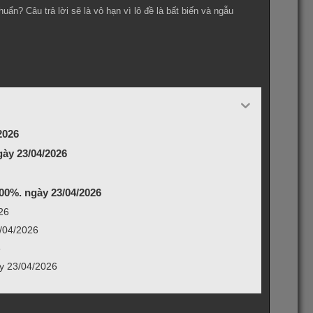
ẩn? Câu trả lời sẽ là vô hạn vì lô đề là bất biến và ngẫu
2026
ày 23/04/2026
100%. ngày 23/04/2026
26
3/04/2026
6
y 23/04/2026