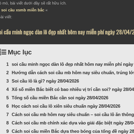
ò mò, bài viết dưới đây sẽ rất hữu ích.
»
soi cầu xsmb miễn bắc
«
ài viết:
oi cầu minh ngọc dàn lô đẹp nhất hôm nay miễn phí ngày 28/04
Mục lục
soi cầu minh ngọc dàn lô đẹp nhất hôm nay miễn phí ngày 
Hướng dẫn cách soi cầu mb hôm nay siêu chuẩn, trúng lớ
Soi cầu lô là gì? ngày 28/04/2026
Xổ số miền Bắc biết có bao nhiêu vị trí cần soi? ngày 28/0
Tổng số cầu miền Bắc cần soi ngày 28/04/2026
Học cách soi cầu lô xiên siêu chuẩn ngày 28/04/2026
Cách soi cầu mb hôm nay siêu chuẩn – soi cầu lô ăn thông
Cách soi cầu mb chính xác dựa vào giải đặc biệt ngày 28/0
Cách soi cầu miền Bắc dựa theo bóng của tổng đề ngày 28