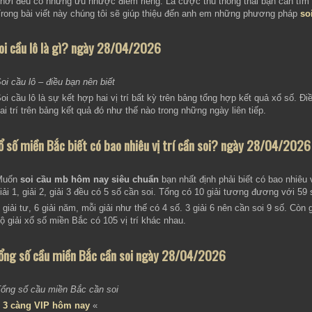
hơi đều có những ưu nhược điểm riêng. Là cược thủ thông thái bạn cần tìm 
rong bài viết này chúng tôi sẽ giúp thiệu đến anh em những phương pháp
so
oi cầu lô là gì? ngày 28/04/2026
oi cầu lô – điều bạn nên biết
oi cầu lô là sự kết hợp hai vị trí bất kỳ trên bảng tổng hợp kết quả xổ số. Đi
ai trí trên bảng kết quả đó như thế nào trong những ngày liên tiếp.
ổ số miền Bắc biết có bao nhiêu vị trí cần soi? ngày 28/04/2026
Muốn
soi cầu mb hôm nay siêu chuẩn
bạn nhất định phải biết có bao nhiêu v
iải 1, giải 2, giải 3 đều có 5 số cần soi. Tổng có 10 giải tương đương với 59 
 giải tư, 6 giải năm, mỗi giải như thế có 4 số. 3 giải 6 nên cần soi 9 số. Còn g
ộ giải xổ số miền Bắc có 105 vị trí khác nhau.
ổng số cầu miền Bắc cần soi ngày 28/04/2026
ổng số cầu miền Bắc cần soi
»
3 càng VIP hôm nay
«