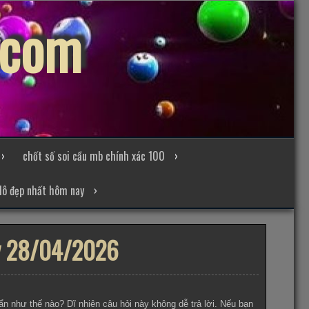
.com
chốt số soi cầu mb chính xác 100
lô đẹp nhất hôm nay
ày 28/04/2026
 như thế nào? Dĩ nhiên câu hỏi này không dễ trả lời. Nếu bạn