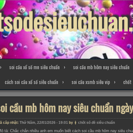
tsodesieuchuan
chốt số đề siêu chuẩn
soi cầu xổ số mn siêu chuẩn
soi cầu mb hôm nay siêu chuẩn
cách soi cầu xổ số siêu chuẩn
soi cầu xsmb siêu vip
chốt 
soi cầu mb hôm nay siêu chuẩn ng
ã câp nhật:
Thứ Năm, 22/01/2026 - 19:01
by
chốt số đề siêu chuẩn
ô tả: Chắc chắn nhiều anh em muốn biết cách soi cầu mb hôm nay siêu chuẩn