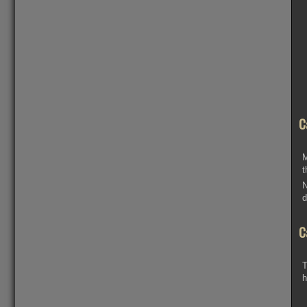
C
M
t
N
d
C
T
h