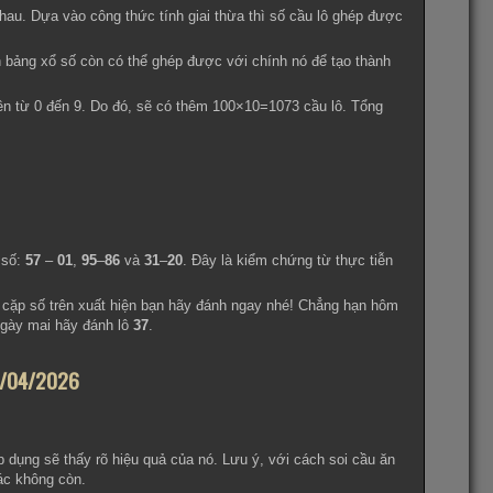
nhau. Dựa vào công thức tính giai thừa thì số cầu lô ghép được
ên bảng xổ số còn có thể ghép được với chính nó để tạo thành
hiên từ 0 đến 9. Do đó, sẽ có thêm 100×10=1073 cầu lô. Tổng
 số:
57
–
01
,
95
–
86
và
31
–
20
. Đây là kiểm chứng từ thực tiễn
c cặp số trên xuất hiện bạn hãy đánh ngay nhé! Chẳng hạn hôm
ngày mai hãy đánh lô
37
.
24/04/2026
dụng sẽ thấy rõ hiệu quả của nó. Lưu ý, với cách soi cầu ăn
ác không còn.