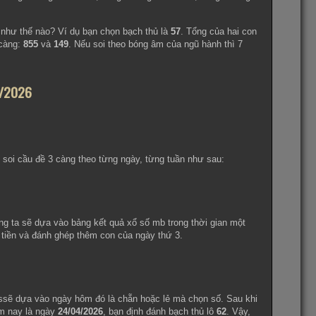
như thế nào? Ví dụ bạn chọn bạch thủ là
57
. Tổng của hai con
 càng:
855
và
149
. Nếu soi theo bóng âm của ngũ hành thì 7
04/2026
soi cầu đề 3 càng theo từng ngày, từng tuần như sau:
ng ta sẽ dựa vào bảng kết quả xổ số mb trong thời gian một
 tiền và đánh ghép thêm con của ngày thứ 3.
sẽ dựa vào ngày hôm đó là chẵn hoặc lẻ mà chọn số. Sau khi
ôm nay là ngày
24/04/2026
, bạn định đánh bạch thủ lô
62
. Vậy,