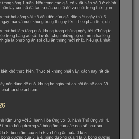
 trong vòng 1 tuần. Nếu trong các giải có xuất hiện số 0 ở chính
 nên lấy con số đã tạo ra các con lô đó và nuôi trong thời gian
 thứ hai cộng với số đầu tiên của giải đặc biệt ngày thứ 3.
ngày mai và nuôi khung trong 8 ngày tới. Theo phân tích, chỉ
y thứ hai làm tổng nuôi khung trong những ngày tới. Chúng ta
ép trong bảng xổ số. Từ đó, chọn những bộ số mình hài lòng
h giá là phương án soi cầu ăn thông mới nhất, hiệu quả nhất.
biệt khó thực hiện. Thực tế không phải vậy, cách này rất dễ
ày nên dùng để nuôi khung ba ngày thì cơ hội ăn sẽ cao. Ví
ố phát tài cho anh em.
026
nh Kim ứng với 2, hành Hỏa ứng với 3, hành Thổ ứng với 4,
sẽ tìm ra bóng dương và bóng âm của các con số như sau:
là 8, bóng âm của 5 là 6 và bóng âm của 0 là 5.
 bóng dương của 3 là 4, bóng dương của 4 là 8, bóng dương