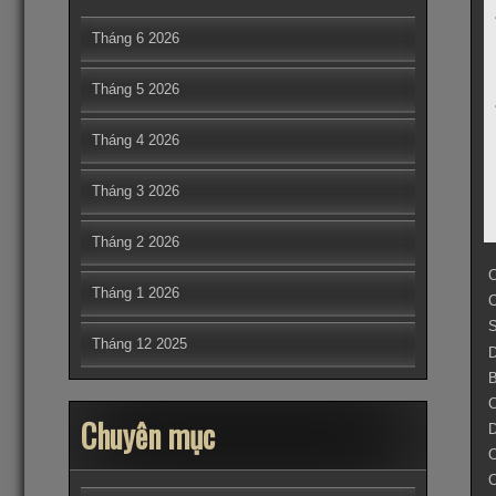
Tháng 6 2026
Tháng 5 2026
Tháng 4 2026
Tháng 3 2026
Tháng 2 2026
C
Tháng 1 2026
C
S
Tháng 12 2025
D
B
C
Chuyên mục
D
C
C