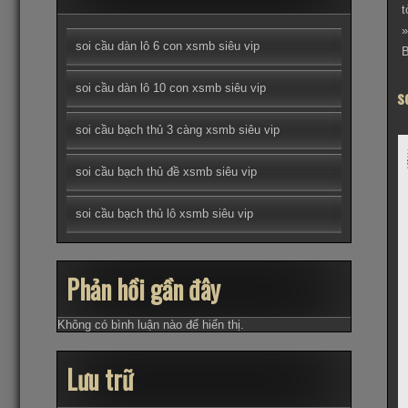
t
soi cầu dàn lô 6 con xsmb siêu vip
B
soi cầu dàn lô 10 con xsmb siêu vip
s
soi cầu bạch thủ 3 càng xsmb siêu vip
soi cầu bạch thủ đề xsmb siêu vip
soi cầu bạch thủ lô xsmb siêu vip
Phản hồi gần đây
Không có bình luận nào để hiển thị.
Lưu trữ