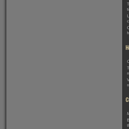
T
t
L
c
C
h
H
C
T
n
V
n
C
M
B
t