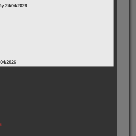
ày 24/04/2026
/04/2026
6