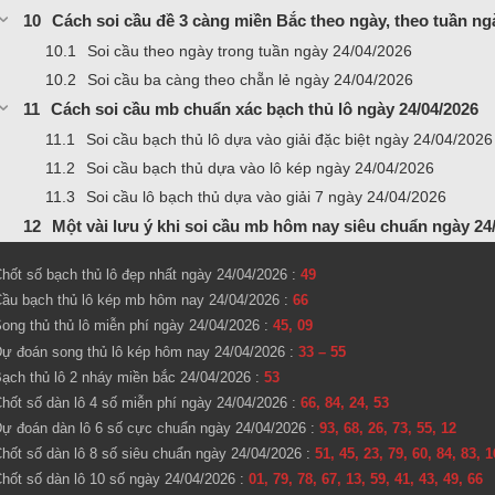
Cách soi cầu đề 3 càng miền Bắc theo ngày, theo tuần ng
Soi cầu theo ngày trong tuần ngày 24/04/2026
Soi cầu ba càng theo chẵn lẻ ngày 24/04/2026
Cách soi cầu mb chuẩn xác bạch thủ lô ngày 24/04/2026
Soi cầu bạch thủ lô dựa vào giải đặc biệt ngày 24/04/2026
Soi cầu bạch thủ dựa vào lô kép ngày 24/04/2026
Soi cầu lô bạch thủ dựa vào giải 7 ngày 24/04/2026
Một vài lưu ý khi soi cầu mb hôm nay siêu chuẩn ngày 24
hốt số bạch thủ lô đẹp nhất ngày 24/04/2026 :
49
ầu bạch thủ lô kép mb hôm nay 24/04/2026 :
66
ong thủ thủ lô miễn phí ngày 24/04/2026 :
45, 09
ự đoán song thủ lô kép hôm nay 24/04/2026 :
33 – 55
ạch thủ lô 2 nháy miền bắc 24/04/2026 :
53
hốt số dàn lô 4 số miễn phí ngày 24/04/2026 :
66, 84, 24, 53
ự đoán dàn lô 6 số cực chuẩn ngày 24/04/2026 :
93, 68, 26, 73, 55, 12
hốt số dàn lô 8 số siêu chuẩn ngày 24/04/2026 :
51, 45, 23, 79, 60, 84, 83, 1
hốt số dàn lô 10 số ngày 24/04/2026 :
01, 79, 78, 67, 13, 59, 41, 43, 49, 66