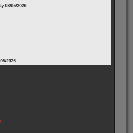
ày 03/05/2026
/05/2026
5