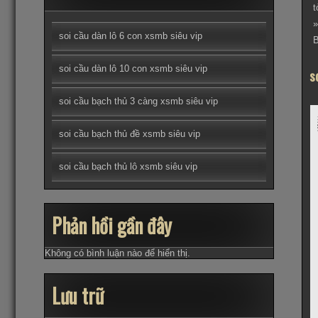
t
soi cầu dàn lô 6 con xsmb siêu vip
B
soi cầu dàn lô 10 con xsmb siêu vip
s
soi cầu bạch thủ 3 càng xsmb siêu vip
soi cầu bạch thủ đề xsmb siêu vip
soi cầu bạch thủ lô xsmb siêu vip
Phản hồi gần đây
Không có bình luận nào để hiển thị.
Lưu trữ