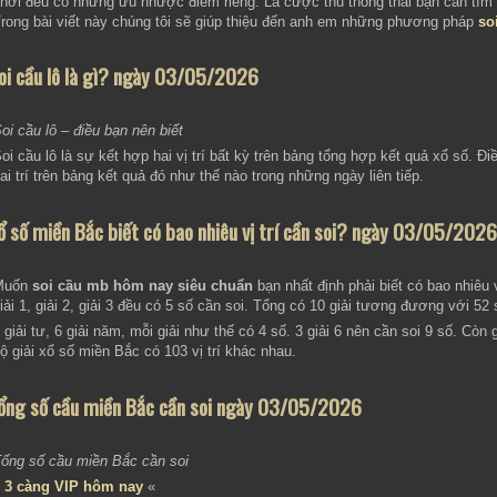
hơi đều có những ưu nhược điểm riêng. Là cược thủ thông thái bạn cần tìm 
rong bài viết này chúng tôi sẽ giúp thiệu đến anh em những phương pháp
so
oi cầu lô là gì? ngày 03/05/2026
oi cầu lô – điều bạn nên biết
oi cầu lô là sự kết hợp hai vị trí bất kỳ trên bảng tổng hợp kết quả xổ số. Đi
ai trí trên bảng kết quả đó như thế nào trong những ngày liên tiếp.
ổ số miền Bắc biết có bao nhiêu vị trí cần soi? ngày 03/05/2026
Muốn
soi cầu mb hôm nay siêu chuẩn
bạn nhất định phải biết có bao nhiêu v
iải 1, giải 2, giải 3 đều có 5 số cần soi. Tổng có 10 giải tương đương với 52 
 giải tư, 6 giải năm, mỗi giải như thế có 4 số. 3 giải 6 nên cần soi 9 số. Còn g
ộ giải xổ số miền Bắc có 103 vị trí khác nhau.
ổng số cầu miền Bắc cần soi ngày 03/05/2026
ổng số cầu miền Bắc cần soi
»
3 càng VIP hôm nay
«