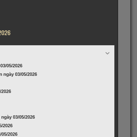
/2026
03/05/2026
n ngày 03/05/2026
5/2026
 ngày 03/05/2026
5/2026
/05/2026