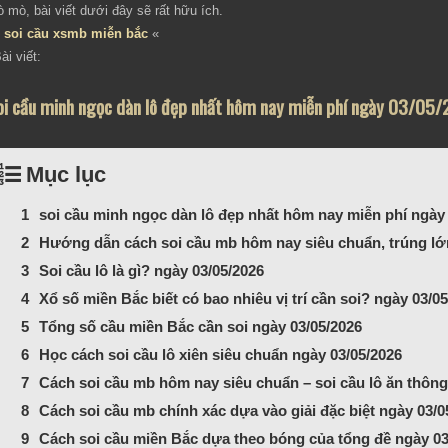
ò mò, bài viết dưới đây sẽ rất hữu ích.
»
soi cầu xsmb miễn bắc
«
ài viết:
oi cầu minh ngọc dàn lô đẹp nhất hôm nay miễn phí ngày 03/05
Mục lục
soi cầu minh ngọc dàn lô đẹp nhất hôm nay miễn phí ngày 
Hướng dẫn cách soi cầu mb hôm nay siêu chuẩn, trúng lớ
Soi cầu lô là gì? ngày 03/05/2026
Xổ số miền Bắc biết có bao nhiêu vị trí cần soi? ngày 03/0
Tổng số cầu miền Bắc cần soi ngày 03/05/2026
Học cách soi cầu lô xiên siêu chuẩn ngày 03/05/2026
Cách soi cầu mb hôm nay siêu chuẩn – soi cầu lô ăn thông
Cách soi cầu mb chính xác dựa vào giải đặc biệt ngày 03/0
Cách soi cầu miền Bắc dựa theo bóng của tổng đề ngày 03