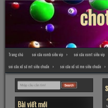
Skip
cho
to
content
Trang chủ
soi cầu xsmb siêu vip
soi cầu xsmt siêu vip
soi cầu xổ số mt siêu chuẩn
soi cầu xổ số mn siêu chuẩn
Search
đ
Bài viết mới
M