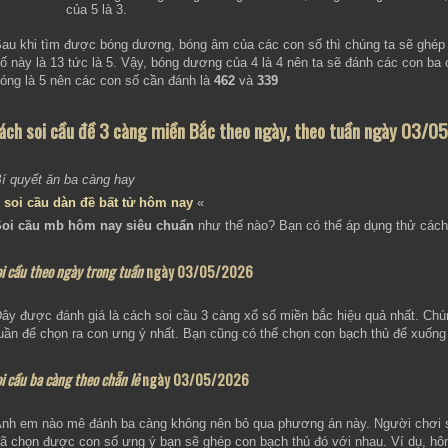
của 5 là 3.
au khi tìm được bóng dương, bóng âm của các con số thì chúng ta sẽ ghép 
ố này là 13 tức là 5. Vậy, bóng dương của 4 là 4 nên ta sẽ đánh các con ba
óng là 5 nên các con số cần đánh là
462
và
339
ách soi cầu đề 3 càng miền Bắc theo ngày, theo tuần ngày 03/
í quyết ăn ba càng hay
»
soi cầu dàn đề bất tử hôm nay
«
Soi cầu mb hôm nay siêu chuẩn
như thế nào? Bạn có thể áp dụng thử cách 
i cầu theo ngày trong tuần
ngày 03/05/2026
ây được đánh giá là cách soi cầu 3 càng xổ số miền bắc hiệu quả nhất. Chú
uần để chọn ra con ưng ý nhất. Bạn cũng có thể chọn con bạch thủ để xuống
i cầu ba càng theo chẵn lẻ
ngày 03/05/2026
nh em nào mê đánh ba càng không nên bỏ qua phương án này. Người chơi s
ã chọn được con số ưng ý bạn sẽ ghép con bạch thủ đó với nhau. Ví dụ, h