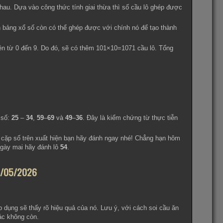
nhau. Dựa vào công thức tính giai thừa thì số cầu lô ghép được
ên bảng xổ số còn có thể ghép được với chính nó để tạo thành
hiên từ 0 đến 9. Do đó, sẽ có thêm 101×10=1071 cầu lô. Tổng
 số:
25
–
34
,
59
–
69
và
49
–
36
. Đây là kiểm chứng từ thực tiễn
c cặp số trên xuất hiện bạn hãy đánh ngay nhé! Chẳng hạn hôm
ngày mai hãy đánh lô
54
.
03/05/2026
dụng sẽ thấy rõ hiệu quả của nó. Lưu ý, với cách soi cầu ăn
ác không còn.