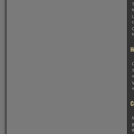
T
t
L
c
C
h
H
C
T
n
V
n
C
M
B
t