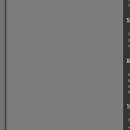
c
T
S
S
S
h
X
g
4
b
T
T