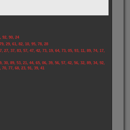
, 92, 90, 24
79, 29, 61, 82, 10, 95, 78, 28
7, 27, 37, 83, 57, 47, 42, 73, 19, 64, 73, 05, 93, 11, 89, 74, 17,
9, 30, 89, 53, 21, 44, 65, 06, 39, 56, 57, 42, 56, 32, 89, 34, 92,
, 70, 77, 68, 23, 91, 39, 41