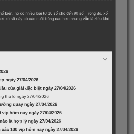
 biến, nó có nhiều loại từ 10 số cho đến 90 số. Trong đó, xổ
ơi xổ số này có xác suất trúng cao hơn nhưng vẫn là điều khó
2026
ẹp ngày 27/04/2026
ầu của giải đặc biệt ngày 27/04/2026
ng thủ lô ngày 27/04/2026
rường quay ngày 27/04/2026
 vip hôm nay ngày 27/04/2026
ào là hợp lý ngày 27/04/2026
 xác 100 vip hôm nay ngày 27/04/2026