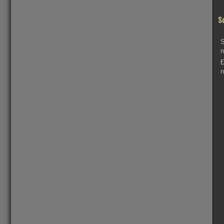
S
S
n
Đ
n