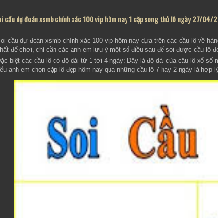
oi cầu dự đoán xsmb chính xác 100 vip hôm nay 1 cặp song thủ lô ngày 27/04/
oi cầu dự đoán xsmb chính xác 100 vip hôm nay dựa trên các cầu lô về hà
hất để chơi, chỉ cần các anh em lưu ý một số điều sau để soi được cầu lô đ
ặc biệt các cầu lô có độ dài từ 1 tới 4 ngày: Đây là độ dài của cầu lô xổ số
ếu anh em chọn cặp lô đẹp hôm nay qua những cầu lô 7 hay 2 ngày là hợp lý