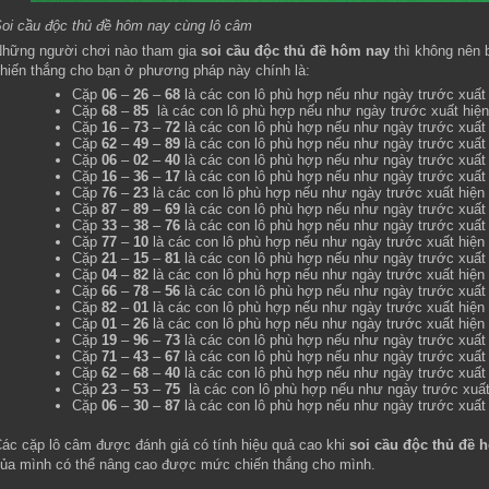
oi cầu độc thủ đề hôm nay cùng lô câm
hững người chơi nào tham gia
soi cầu độc thủ đề hôm nay
thì không nên
hiến thắng cho bạn ở phương pháp này chính là:
Cặp
06
–
26
–
68
là các con lô phù hợp nếu như ngày trước xuất
Cặp
68
–
85
là các con lô phù hợp nếu như ngày trước xuất hiệ
Cặp
16
–
73
–
72
là các con lô phù hợp nếu như ngày trước xuất
Cặp
62
–
49
–
89
là các con lô phù hợp nếu như ngày trước xuất
Cặp
06
–
02
–
40
là các con lô phù hợp nếu như ngày trước xuất
Cặp
16
–
36
–
17
là các con lô phù hợp nếu như ngày trước xuất
Cặp
76
–
23
là các con lô phù hợp nếu như ngày trước xuất hiện
Cặp
87
–
89
–
69
là các con lô phù hợp nếu như ngày trước xuất
Cặp
33
–
38
–
76
là các con lô phù hợp nếu như ngày trước xuất
Cặp
77
–
10
là các con lô phù hợp nếu như ngày trước xuất hiện
Cặp
21
–
15
–
81
là các con lô phù hợp nếu như ngày trước xuất 
Cặp
04
–
82
là các con lô phù hợp nếu như ngày trước xuất hiện
Cặp
66
–
78
–
56
là các con lô phù hợp nếu như ngày trước xuất 
Cặp
82
–
01
là các con lô phù hợp nếu như ngày trước xuất hiện
Cặp
01
–
26
là các con lô phù hợp nếu như ngày trước xuất hiện
Cặp
19
–
96
–
73
là các con lô phù hợp nếu như ngày trước xuất 
Cặp
71
–
43
–
67
là các con lô phù hợp nếu như ngày trước xuất 
Cặp
62
–
68
–
40
là các con lô phù hợp nếu như ngày trước xuất 
Cặp
23
–
53
–
75
là các con lô phù hợp nếu như ngày trước xuất
Cặp
06
–
30
–
87
là các con lô phù hợp nếu như ngày trước xuất 
ác cặp lô câm được đánh giá có tính hiệu quả cao khi
soi cầu độc thủ đề 
ủa mình có thể nâng cao được mức chiến thắng cho mình.