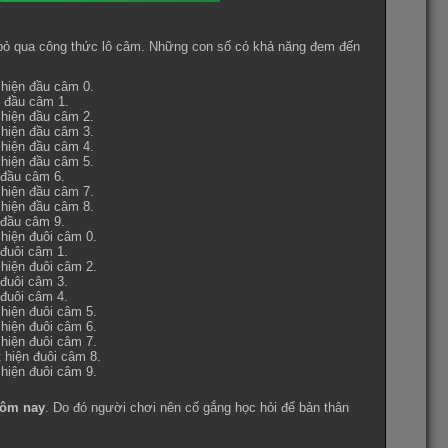
 bỏ qua công thức lô câm. Những con số có khả năng đem đến
 hiện đầu câm 0.
n đầu câm 1.
 hiện đầu câm 2.
 hiện đầu câm 3.
 hiện đầu câm 4.
 hiện đầu câm 5.
 đầu câm 6.
 hiện đầu câm 7.
 hiện đầu câm 8.
 đầu câm 9.
hiện đuôi câm 0.
 đuôi câm 1.
hiện đuôi câm 2.
 đuôi câm 3.
 đuôi câm 4.
hiện đuôi câm 5.
hiện đuôi câm 6.
hiện đuôi câm 7.
 hiện đuôi câm 8.
hiện đuôi câm 9.
hôm nay
. Do đó người chơi nên cố gắng học hỏi để bản thân