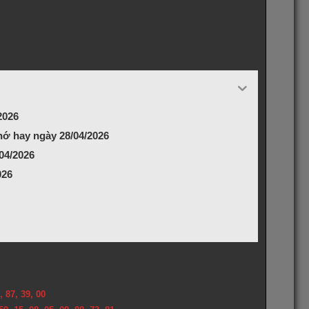
2026
ớ hay ngày 28/04/2026
04/2026
026
, 87, 39, 00