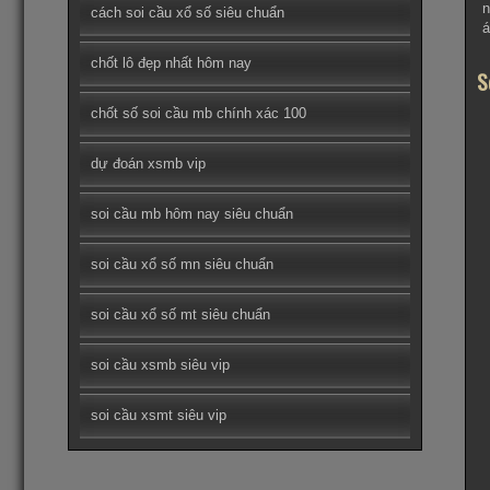
n
cách soi cầu xổ số siêu chuẩn
á
chốt lô đẹp nhất hôm nay
S
chốt số soi cầu mb chính xác 100
dự đoán xsmb vip
soi cầu mb hôm nay siêu chuẩn
soi cầu xổ số mn siêu chuẩn
soi cầu xổ số mt siêu chuẩn
soi cầu xsmb siêu vip
soi cầu xsmt siêu vip