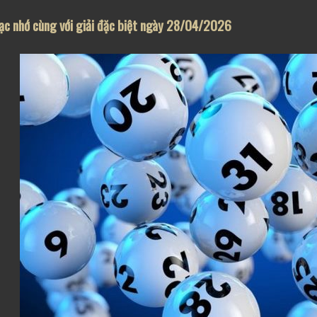
ạc nhớ cùng với giải đặc biệt ngày 28/04/2026