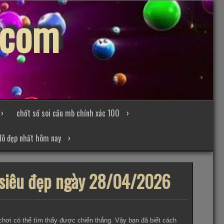
.com
chốt số soi cầu mb chính xác 100
lô đẹp nhất hôm nay
y siêu đẹp ngày 28/04/2026
chơi có thể tìm thấy được chiến thắng. Vậy bạn đã biết cách