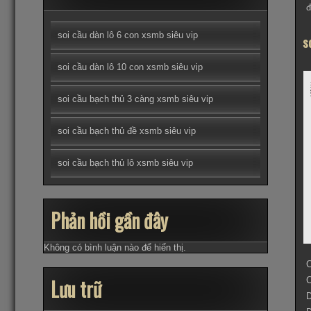
soi cầu dàn lô 6 con xsmb siêu vip
s
soi cầu dàn lô 10 con xsmb siêu vip
soi cầu bạch thủ 3 càng xsmb siêu vip
soi cầu bạch thủ đề xsmb siêu vip
soi cầu bạch thủ lô xsmb siêu vip
Phản hồi gần đây
Không có bình luận nào để hiển thị.
C
Lưu trữ
C
D