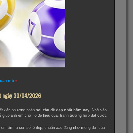
chuẩn mb
«
hất ngày 30/04/2026
biết đến phương pháp
soi cầu đề đẹp nhất hôm nay
. Nhờ vào
ể giúp anh em chơi lô đề hiệu quả, tránh trường hợp đặt cược
nh em tìm ra con số lô đẹp, chuẩn xác đúng như mong đợi của