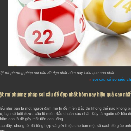
ật mí phương pháp soi cầu đề đẹp nhất hôm nay hiệu quả cao nhất
»
soi cầu xổ số siêu 
ật mí phương pháp soi cầu đề đẹp nhất hôm nay hiệu quả cao n
ếu như bạn là một người đam mê lô đề miền Bắc thì không thể nào không 
ó, bạn sẽ biết được cầu lô miền Bắc chuẩn xác nhất. Đây là nguồn dữ liệu đ
hầm con lô đề gây mất tiền oan uổng.
au đây, chúng tôi đã tổng hợp và giới thiệu cho bạn một số cách để giúp a
ạn: