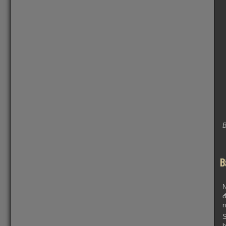
B
B
N
đ
n
S
b