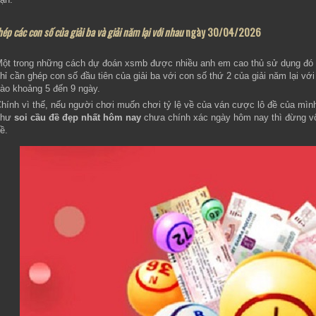
ép các con số của giải ba và giải năm lại với nhau
ngày 30/04/2026
ột trong những cách dự đoán xsmb được nhiều anh em cao thủ sử dụng đó c
hỉ cần ghép con số đầu tiên của giải ba với con số thứ 2 của giải năm lại với
ào khoảng 5 đến 9 ngày.
hính vì thế, nếu người chơi muốn chơi tỷ lệ về của ván cược lô đề của mình
như
soi cầu đề đẹp nhất hôm nay
chưa chính xác ngày hôm nay thì đừng vội
ề.