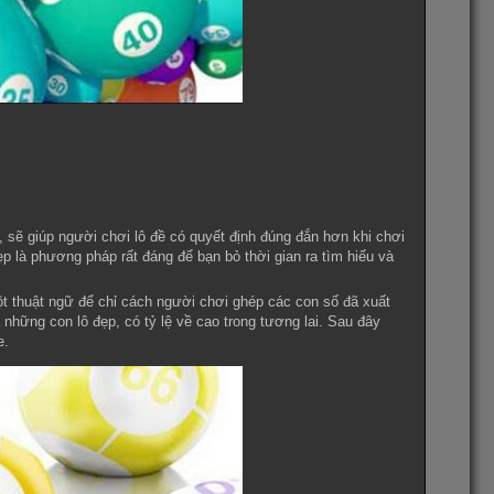
 sẽ giúp người chơi lô đề có quyết định đúng đắn hơn khi chơi
p là phương pháp rất đáng để bạn bỏ thời gian ra tìm hiểu và
một thuật ngữ để chỉ cách người chơi ghép các con số đã xuất
 những con lô đẹp, có tỷ lệ về cao trong tương lai. Sau đây
e.