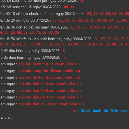
hốt số bạch thủ đề miễn phí ngày 30/04/2026 :
02
hốt số song thủ đề ngày 30/04/2026 :
08, 14
àn đề 10 số cực chuẩn miễn phí ngày 30/04/2026 :
22, 12, 80, 54, 31, 59, 35
àn đề 20 số ngày 30/04/2026 :
85, 61, 95, 77, 38, 33, 18, 24, 90, 14, 71, 86, 
àn đề 36 con số bất bại ngày 30/04/2026
31, 73, 86, 38, 69, 04, 29, 93, 98, 1
4, 80, 29, 68, 52, 18, 75, 62, 08, 26
àn đề 50 số bất tử đẹp nhất hôm nay ngày 30/04/2026 :
31, 97, 08, 76, 17, 2
9, 71, 32, 63, 25, 75, 58, 07, 62, 23, 56, 40, 09, 99, 38, 07, 42, 95, 08, 51, 96
ố đề đầu hôm nay ngày 30/04/2026 :
8
ố đề đuôi hôm nay ngày 30/04/2026 :
5
Xem ngay :
soi cầu bạch thủ đề xsmb siêu vip
Xem ngay :
soi cầu song thủ đề xsmb siêu vip
Xem ngay :
soi cầu đề đầu đuôi xsmb siêu vip
Xem ngay :
soi cầu dàn đề 4 con xsmb siêu vip
Xem ngay :
soi cầu dàn đề 6 con xsmb siêu vip
Xem ngay :
soi cầu dàn đề 8 con xsmb siêu vip
Xem ngay :
soi cầu dàn đề 10 con xsmb siêu vip
»
chốt cầu bạch thủ đề hôm na
ài viết: