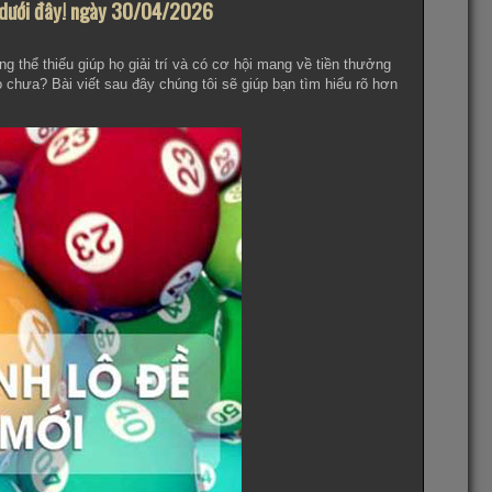
y dưới đây! ngày 30/04/2026
 thể thiếu giúp họ giải trí và có cơ hội mang về tiền thưởng
 chưa? Bài viết sau đây chúng tôi sẽ giúp bạn tìm hiểu rõ hơn