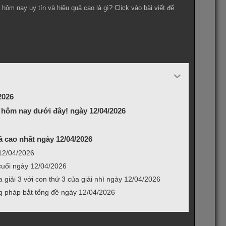
ôm nay uy tín và hiệu quả cao là gì? Click vào bài viết để
2026
t hôm nay dưới đây! ngày 12/04/2026
 cao nhất ngày 12/04/2026
 12/04/2026
 cuối ngày 12/04/2026
giải 3 với con thứ 3 của giải nhì ngày 12/04/2026
g pháp bắt tổng đề ngày 12/04/2026