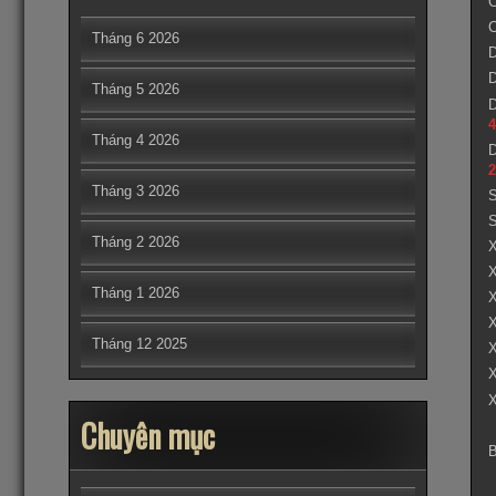
C
C
Tháng 6 2026
D
D
Tháng 5 2026
D
4
Tháng 4 2026
D
2
Tháng 3 2026
S
S
Tháng 2 2026
Tháng 1 2026
Tháng 12 2025
Chuyên mục
B