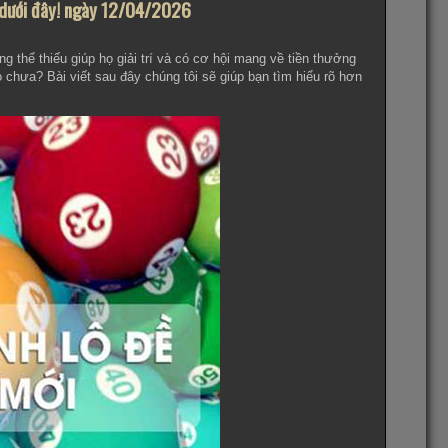
y dưới đây! ngày 12/04/2026
 thể thiếu giúp họ giải trí và có cơ hội mang về tiền thưởng
 chưa? Bài viết sau đây chúng tôi sẽ giúp bạn tìm hiểu rõ hơn