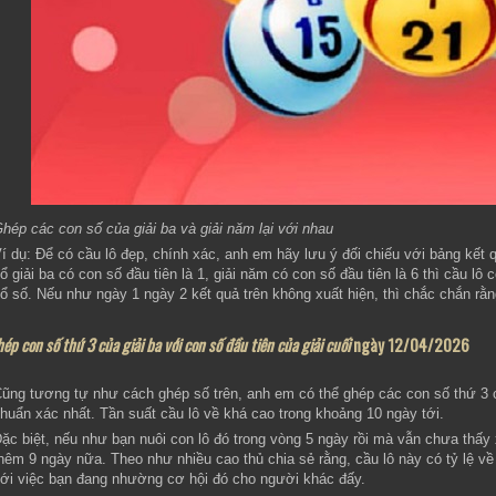
hép các con số của giải ba và giải năm lại với nhau
í dụ: Để có cầu lô đẹp, chính xác, anh em hãy lưu ý đối chiếu với bảng kế
ổ giải ba có con số đầu tiên là 1, giải năm có con số đầu tiên là 6 thì cầu lô 
ổ số. Nếu như ngày 1 ngày 2 kết quả trên không xuất hiện, thì chắc chắn rằn
ép con số thứ 3 của giải ba với con số đầu tiên của giải cuối
ngày 12/04/2026
ũng tương tự như cách ghép số trên, anh em có thể ghép các con số thứ 3 của
huẩn xác nhất. Tần suất cầu lô về khá cao trong khoảng 10 ngày tới.
ặc biệt, nếu như bạn nuôi con lô đó trong vòng 5 ngày rồi mà vẫn chưa thấy 
hêm 9 ngày nữa. Theo như nhiều cao thủ chia sẻ rằng, cầu lô này có tỷ lệ v
ới việc bạn đang nhường cơ hội đó cho người khác đấy.