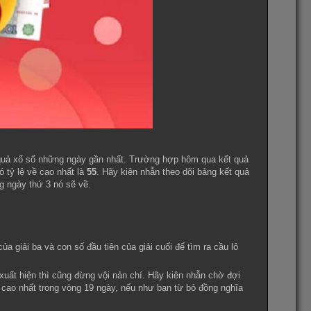
t quả xổ số những ngày gần nhất. Trường hợp hôm qua kết quả
có tỷ lệ về cao nhất là
55
. Hãy kiên nhẫn theo dõi bảng kết quả
g ngày thứ 3 nó sẽ về.
 giải ba và con số đầu tiên của giải cuối để tìm ra cầu lô
xuất hiện thì cũng đừng vội nản chí. Hãy kiên nhẫn chờ đợi
ề cao nhất trong vòng 19 ngày, nếu như bạn từ bỏ đồng nghĩa