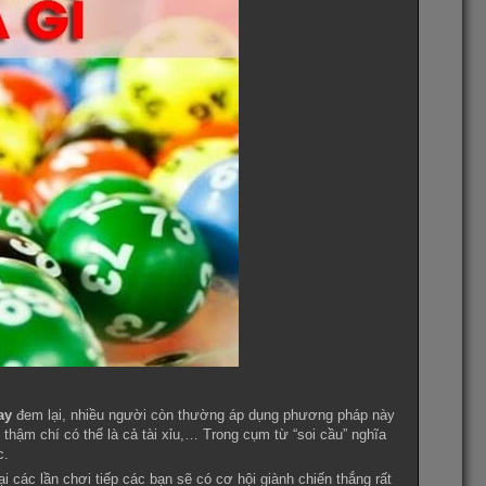
ay
đem lại, nhiều người còn thường áp dụng phương pháp này
y thậm chí có thể là cả tài xỉu,… Trong cụm từ “soi cầu” nghĩa
c.
 các lần chơi tiếp các bạn sẽ có cơ hội giành chiến thắng rất