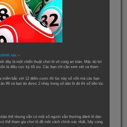
chính xác
«
ởi đây là một chiến thuật chơi lô vô cùng an toàn. Mặc dù lợi
vốn là điều cực kỳ tối ưu. Các bạn chỉ cần xem xét và tham
ài miền bắc với 12 điểm cược thì lúc này số vốn mà các bạn
 ăn 99 và bạn ăn được 2 nháy trong số dàn lô đó thì số tiền lúc
khảo thế nhưng vẫn có một số người vẫn thường đánh lô dàn
có thể tham gia chơi lô đề một cách chính xác nhất, hãy cùng