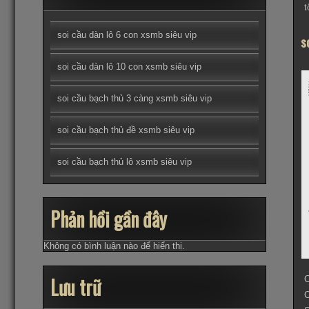
t
soi cầu dàn lô 6 con xsmb siêu vip
s
soi cầu dàn lô 10 con xsmb siêu vip
soi cầu bạch thủ 3 càng xsmb siêu vip
soi cầu bạch thủ đề xsmb siêu vip
soi cầu bạch thủ lô xsmb siêu vip
Phản hồi gần đây
Không có bình luận nào để hiển thị.
Lưu trữ
C
C