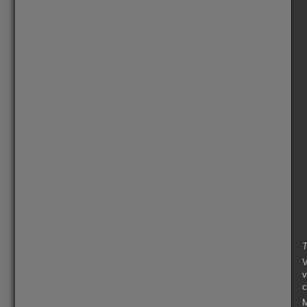
T
V
v
c
M