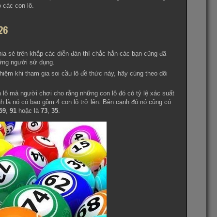
 các con lô.
026
ia sẻ trên khắp các diễn đàn thì chắc hẳn các bạn cũng đã
hững người sử dụng.
ệm khi tham gia soi cầu lô đề thức này, hãy cúng theo dõi
n lô mà người chơi cho rằng những con lô đó có tỷ lệ xác suất
h là nó có bao gồm 4 con lô trở lên. Bên cạnh đó nó cũng có
59
,
91
hoặc là
73
,
35
.