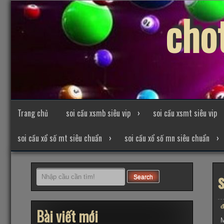
Skip
cho
to
content
Trang chủ
soi cầu xsmb siêu vip
soi cầu xsmt siêu vip
soi cầu xổ số mt siêu chuẩn
soi cầu xổ số mn siêu chuẩn
Search
đ
Bài viết mới
M