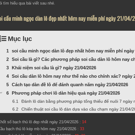
ôi tìm hiểu qua bài viết sau nhé.
oi cầu minh ngọc dàn lô đẹp nhất hôm nay miễn phí ngày 21/04
Mục lục
soi cầu minh ngọc dàn lô đẹp nhất hôm nay miễn phí ngày 
Soi cầu là gì? Các phương pháp soi cầu dàn lô hôm nay ch
Khái niệm soi cầu là gì? ngày 21/04/2026
Soi cầu dàn lô hôm nay như thế nào cho chính xác? ngày 
Cách tạo dàn đề lô để đánh quanh năm ngày 21/04/2026
Phương pháp chơi lô dàn hiệu quả ngày 21/04/2026
Đánh lô dàn bằng phương pháp tổng thiếu để nuôi 7 ngày 
Chiến thuật soi cầu lô dàn dựa vào cầu chạm ngày 21/04/
hốt số bạch thủ lô đẹp nhất ngày 21/04/2026 :
14
ầu bạch thủ lô kép mb hôm nay 21/04/2026 :
33