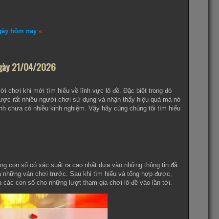
gày hôm nay
«
 ngày 21/04/2026
i chơi khi mới tìm hiểu về lĩnh vực lô đề. Đặc biệt trong đó
ược rất nhiều người chơi sử dụng và nhận thấy hiệu quả mà nó
inh chưa có nhiều kinh nghiệm. Vậy hãy cùng chúng tôi tìm hiểu
g con số có xác suất ra cao nhất dựa vào những thông tin đã
a những ván chơi trước. Sau khi tìm hiểu và tổng hợp được,
 các con số cho những lượt tham gia chơi lô đề vào lần tới.