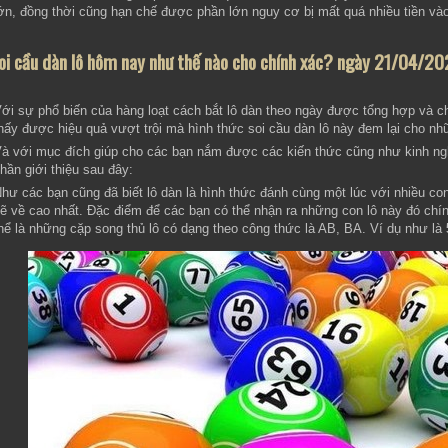
ớn, đồng thời cũng hạn chế được phần lớn nguy cơ bị mất quá nhiều tiền vào
oi cầu dàn lô hôm nay như thế nào cho chính xác? ngày 21/04/2
ới sự phổ biến của hàng loạt cách bắt lô dàn theo ngày được tổng hợp và ch
hấy được hiệu quả vượt trội mà hình thức soi cầu dàn lô này đem lại cho n
à với mục đích giúp cho các bạn nắm được các kiến thức cũng như kinh nghi
hần giới thiệu sau đây:
hư các bạn cũng đã biết lô dàn là hình thức đánh cùng một lúc với nhiều co
ẽ về cao nhất. Đặc điểm để các bạn có thể nhận ra những con lô này đó chín
hể là những cặp song thủ lô có dạng theo công thức là AB, BA. Ví dụ như là