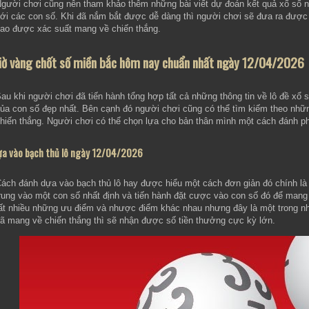
gười chơi cũng nên tham khảo thêm những bài viết dự đoán kết quả xổ số n
ới các con số. Khi đã nắm bắt được dễ dàng thì người chơi sẽ đưa ra được
ao được xác suất mang về chiến thắng.
iờ vàng chốt số miền bắc hôm nay chuẩn nhất ngày 12/04/2026
au khi người chơi đã tiến hành tổng hợp tất cả những thông tin về lô đề xổ 
ủa con số đẹp nhất. Bên cạnh đó người chơi cũng có thể tìm kiếm theo nh
hiến thắng. Người chơi có thể chọn lựa cho bản thân mình một cách đánh p
ựa vào bạch thủ lô ngày 12/04/2026
ách đánh dựa vào bạch thủ lô hay được hiểu một cách đơn giản đó chính là
rung vào một con số nhất định và tiến hành đặt cược vào con số đó để mang v
ất nhiều những ưu điểm và nhược điểm khác nhau nhưng đây là một trong n
ã mang về chiến thắng thì sẽ nhận được số tiền thưởng cực kỳ lớn.