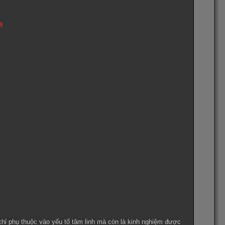
8
hỉ phụ thuộc vào yếu tố tâm linh mà còn là kinh nghiệm được