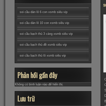
s
soi cầu dàn lô 6 con xsmb siêu vip
soi cầu dàn lô 10 con xsmb siêu vip
soi cầu bạch thủ 3 càng xsmb siêu vip
soi cầu bạch thủ đề xsmb siêu vip
soi cầu bạch thủ lô xsmb siêu vip
Phản hồi gần đây
C
Không có bình luận nào để hiển thị.
C
S
Lưu trữ
D
B