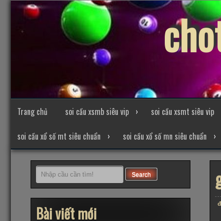
Skip
cho
to
content
Trang chủ
soi cầu xsmb siêu vip
soi cầu xsmt siêu vip
soi cầu xổ số mt siêu chuẩn
soi cầu xổ số mn siêu chuẩn
Search
đ
Bài viết mới