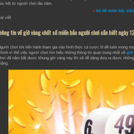
úc kết từ người chơi lâu năm.
»
bộ đề miền bắc siê
ài viết
hông tin về giờ vàng chốt số miền bắc người chơi cần biết ngày
gười chơi khi tiến hành tham gia vào hình thức cá cược lô đề luôn mong m
hính vì thế việc người chơi tìm hiểu những thông tin quan trọng nhất về
giờ
hơi đã nắm bắt được khung giờ vàng này thì sẽ dễ dàng đưa ra được nhữn
hắng.