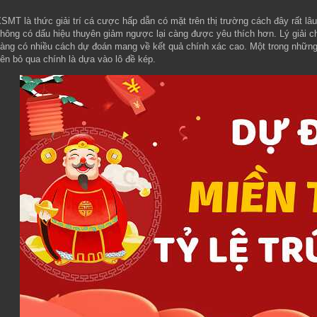
SMT là thức giải trí cá cược hấp dẫn có mặt trên thị trường cách đây rất lâ
hông có dấu hiệu thuyên giảm ngược lại càng được yêu thích hơn. Lý giải ch
àng có nhiều cách dự đoán mang về kết quả chính xác cao. Một trong nhữn
ên bỏ qua chính là dựa vào lô đề kép.