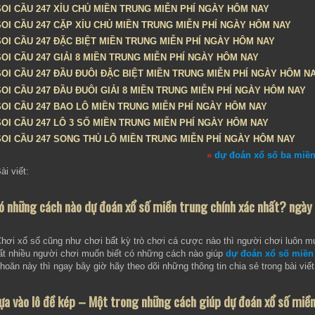
SOI CẦU 247 XỈU CHỦ MIỀN TRUNG MIỄN PHÍ NGÀY HÔM NAY
SOI CẦU 247 CẶP XỈU CHỦ MIỀN TRUNG MIỄN PHÍ NGÀY HÔM NAY
SOI CẦU 247 ĐẶC BIỆT MIỀN TRUNG MIỄN PHÍ NGÀY HÔM NAY
SOI CẦU 247 GIẢI 8 MIỀN TRUNG MIỄN PHÍ NGÀY HÔM NAY
SOI CẦU 247 ĐẦU ĐUÔI ĐẶC BIỆT MIỀN TRUNG MIỄN PHÍ NGÀY HÔM N
SOI CẦU 247 ĐẦU ĐUÔI GIẢI 8 MIỀN TRUNG MIỄN PHÍ NGÀY HÔM NAY
SOI CẦU 247 BAO LÔ MIỀN TRUNG MIỄN PHÍ NGÀY HÔM NAY
SOI CẦU 247 LÔ 3 SỐ MIỀN TRUNG MIỄN PHÍ NGÀY HÔM NAY
SOI CẦU 247 SONG THỦ LÔ MIỀN TRUNG MIỄN PHÍ NGÀY HÔM NAY
»
dự đoán xổ số ba miề
ài viết:
ó những cách nào dự đoán xổ số miền trung chính xác nhất? ng
hơi xổ số cũng như chơi bất kỳ trò chơi cá cược nào thì người chơi luôn muố
ất nhiều người chơi muốn biết có những cách nào giúp
dự đoán xổ số miền 
hoăn này thì ngay bây giờ hãy theo dõi những thông tin chia sẻ trong bài viết
ựa vào lô đề kép – Một trong những cách giúp dự đoán xổ số mi