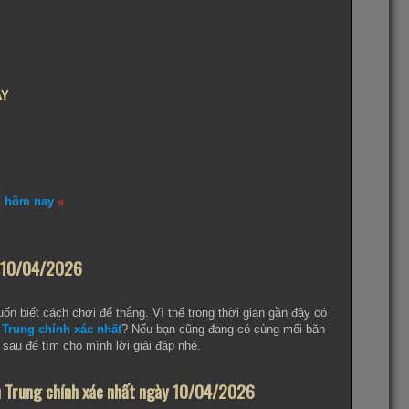
AY
n hôm nay
«
ày 10/04/2026
n biết cách chơi để thắng. Vì thế trong thời gian gần đây có
Trung chính xác nhất
? Nếu bạn cũng đang có cùng mối băn
 sau để tìm cho mình lời giải đáp nhé.
ền Trung chính xác nhất ngày 10/04/2026