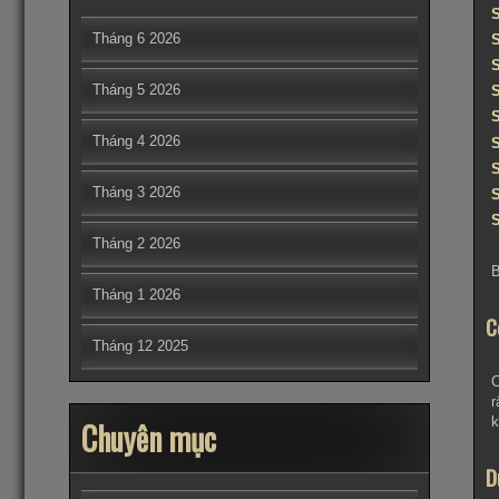
Tháng 6 2026
Tháng 5 2026
Tháng 4 2026
Tháng 3 2026
Tháng 2 2026
B
Tháng 1 2026
C
Tháng 12 2025
C
r
k
Chuyên mục
D