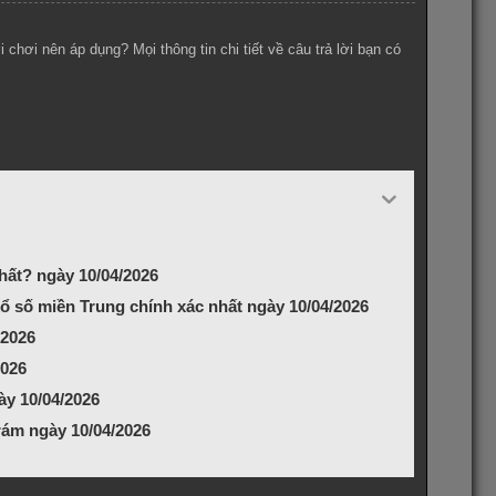
hơi nên áp dụng? Mọi thông tin chi tiết về câu trả lời bạn có
hất? ngày 10/04/2026
ổ số miền Trung chính xác nhất ngày 10/04/2026
/2026
2026
ày 10/04/2026
rám ngày 10/04/2026