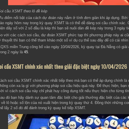
oi cầu XSMT theo lô đề kép
u điểm nổi bật của cách dự đoán này nằm ở tính đơn giản khi áp dụng. Bởi 
ào ngày hôm nay trong kỳ quay XSMT là có thể dễ dàng soi cầu chính xác. C
iện dãy số với 2 số đầu là kép thì bạn sẽ nuôi dàn đề kép này trong 3 ngày t
o với các cách soi cầu, dự đoán XSMT phức tạp thì phương pháp này ai cũn
ý thuyết thì bạn có thể tham khảo một số ví dụ cụ thể sau đây để có cái nhìn
QXS miền Trung công bố vào ngày 10/04/2026, kỳ quay tại Đà Nẵng có giải 
rong 2 ngày là
45
.
oi cầu XSMT chính xác nhất theo giải đặc biệt ngày 10/04/2026
ách soi cầu XSMT chính xác nhất tiếp theo mà bạn có thể áp dụng chính là d
hông còn xa lạ gì với phương pháp soi cầu hiệu quả này. Để thực hiện, bạn
ởi vì cách soi cầu này chỉ phát huy công dụng tốt nếu thực hiện cho từng tỉn
au đó bạn hãy dành sự quan tâm đặc biệt cho giải thưởng đặc biệt của các kỳ
 về lô hoặc số lộn của nó xuất hiện trong kỳ quay thứ 4. Đồng thời những co
hể lấy 2 số đó để đánh trong kỳ quay kế tiếp XSMT.