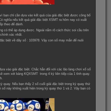
vì bạn chỉ cần dựa vào kết quả của giải đặc biệt được công bố
ó nghĩa nếu kết quả giải đặc biệt XSMT ra hôm nay có xuất
iếp theo để đánh.
g có thể áp dụng được. Ngoài nắm rõ cách thức soi cầu trên
 chính xác nhất.
đặc biệt về dãy số : 103978. Vậy con số may mắn để nuôi
ựa vào giải đặc biệt. Chắc hẳn đối với các lão làng chơi xổ số
 sẽ xem xét bảng KQXSMT trong 4 kỳ liên tiếp của 1 tỉnh quay.
h.
 quay. Nếu bạn thấy 2 số cuối giải đặc biệt trong kỳ quay thứ
n số này không xuất hiện trong kỳ quay thứ 1 và 2. Vậy bạn có