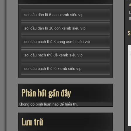
đ
M
soi cầu dàn lô 6 con xsmb siêu vip
t
soi cầu dàn lô 10 con xsmb siêu vip
S
soi cầu bạch thủ 3 càng xsmb siêu vip
soi cầu bạch thủ đề xsmb siêu vip
soi cầu bạch thủ lô xsmb siêu vip
Phản hồi gần đây
Không có bình luận nào để hiển thị.
Lưu trữ