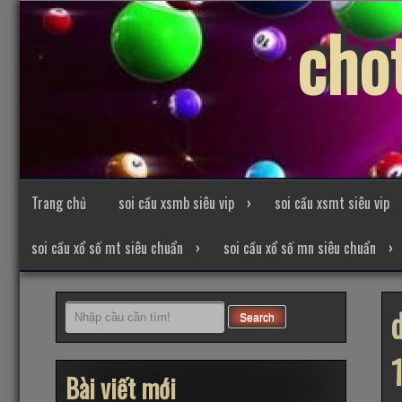
Skip
cho
to
content
Trang chủ
soi cầu xsmb siêu vip
soi cầu xsmt siêu vip
soi cầu xổ số mt siêu chuẩn
soi cầu xổ số mn siêu chuẩn
Search
Bài viết mới