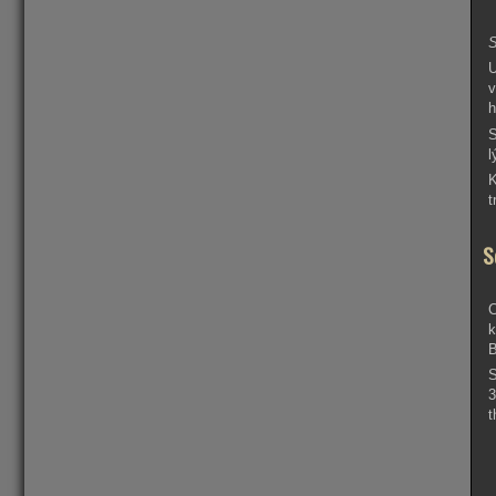
S
Ư
v
h
S
l
K
t
S
C
k
B
S
3
t