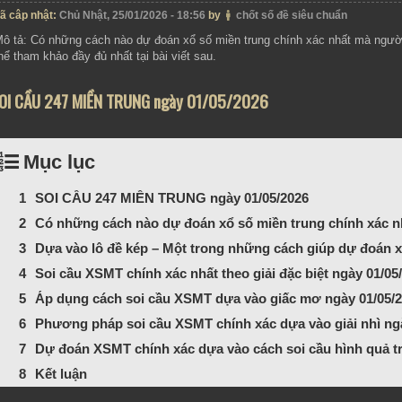
ã câp nhật:
Chủ Nhật, 25/01/2026 - 18:56
by
chốt số đề siêu chuẩn
ô tả: Có những cách nào dự đoán xổ số miền trung chính xác nhất mà người c
hể tham khảo đầy đủ nhất tại bài viết sau.
OI CẦU 247 MIỀN TRUNG ngày 01/05/2026
Mục lục
SOI CẦU 247 MIỀN TRUNG ngày 01/05/2026
Có những cách nào dự đoán xổ số miền trung chính xác n
Dựa vào lô đề kép – Một trong những cách giúp dự đoán x
Soi cầu XSMT chính xác nhất theo giải đặc biệt ngày 01/05
Áp dụng cách soi cầu XSMT dựa vào giấc mơ ngày 01/05/
Phương pháp soi cầu XSMT chính xác dựa vào giải nhì ng
Dự đoán XSMT chính xác dựa vào cách soi cầu hình quả t
Kết luận