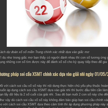
ách dự đoán xổ số miền Trung chính xác nhất dựa vào giấc mơ
í dụ như trong giấc mơ bạn thấy có người đánh nhau thì con số tương ứng 
ụng những con số tìm được này để đánh xổ số cho kỳ quay tiếp theo để gia t
hương pháp soi cầu XSMT chính xác dựa vào giải nhì ngày 01/05
ối với cách soi cầu xổ số này thì nội dung thực hiện chủ yếu phụ thuộc hoàn
uốn áp dụng cách soi cầu XSMT dựa vào giải nhì thì bước đầu tiên cần làm
ạn lấy dữ liệu là 2 số cuối của giải nhì. Sau đó bạn nuôi 2 con số này cho 
hư vậy dù cách soi cầu xổ số này không đảm bảo giúp bạn soi cầu chính xác
o với cách soi cầu XSMT dựa theo cảm tính thì áp dụng phương pháp này s