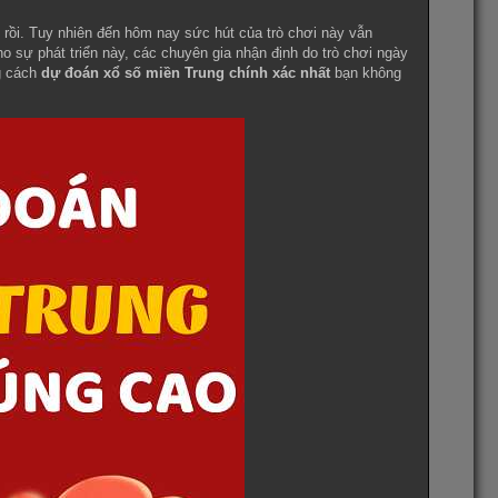
u rồi. Tuy nhiên đến hôm nay sức hút của trò chơi này vẫn
o sự phát triển này, các chuyên gia nhận định do trò chơi ngày
g cách
dự đoán xổ số miền Trung chính xác nhất
bạn không