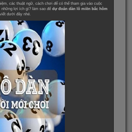
niệm, các thuật ngữ, cách chơi để có thể tham gia vào cuộc
i những lợi ích gì? làm sao để
dự đoán dàn lô miền bắc hôm
viết dưới đây nhé.