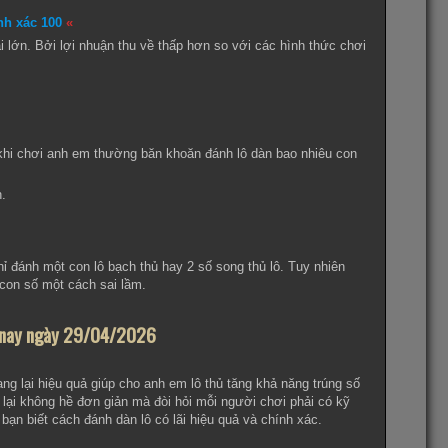
nh xác 100
«
lớn. Bởi lợi nhuận thu về thấp hơn so với các hình thức chơi
ì khi chơi anh em thường băn khoăn đánh lô dàn bao nhiêu con
n.
ỉ đánh một con lô bạch thủ hay 2 số song thủ lô. Tuy nhiên
con số một cách sai lầm.
m nay ngày 29/04/2026
g lại hiệu quả giúp cho anh em lô thủ tăng khả năng trúng số
lại không hề đơn giản mà đòi hỏi mỗi người chơi phải có kỹ
ạn biết cách đánh dàn lô có lãi hiệu quả và chính xác.