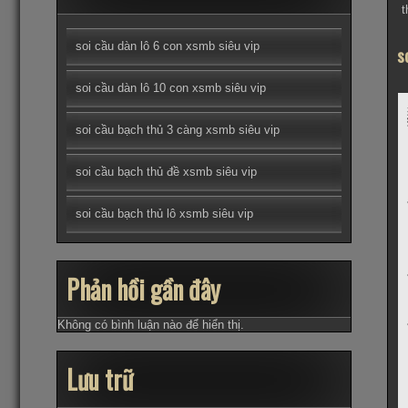
t
soi cầu dàn lô 6 con xsmb siêu vip
s
soi cầu dàn lô 10 con xsmb siêu vip
soi cầu bạch thủ 3 càng xsmb siêu vip
soi cầu bạch thủ đề xsmb siêu vip
soi cầu bạch thủ lô xsmb siêu vip
Phản hồi gần đây
Không có bình luận nào để hiển thị.
Lưu trữ