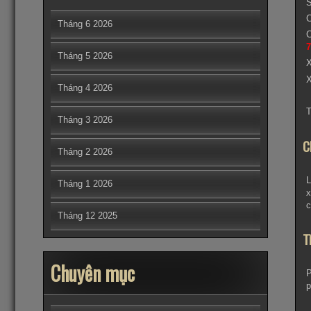
S
C
Tháng 6 2026
C
7
Tháng 5 2026
Tháng 4 2026
T
Tháng 3 2026
C
Tháng 2 2026
L
Tháng 1 2026
x
c
Tháng 12 2025
T
Chuyên mục
P
p