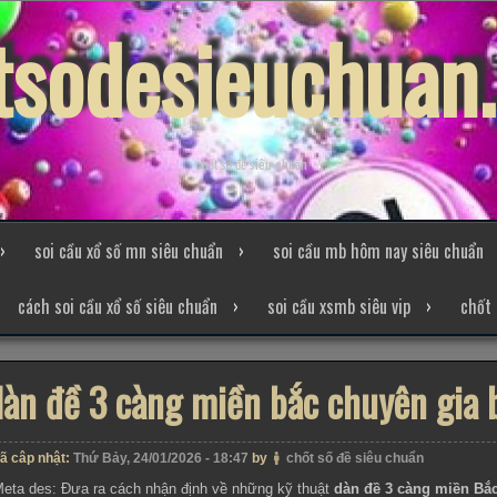
tsodesieuchuan
chốt số đề siêu chuẩn
soi cầu xổ số mn siêu chuẩn
soi cầu mb hôm nay siêu chuẩn
cách soi cầu xổ số siêu chuẩn
soi cầu xsmb siêu vip
chốt 
dàn đề 3 càng miền bắc chuyên gia
ã câp nhật:
Thứ Bảy, 24/01/2026 - 18:47
by
chốt số đề siêu chuẩn
eta des: Đưa ra cách nhận định về những kỹ thuật
dàn đề 3 càng miền Bắ