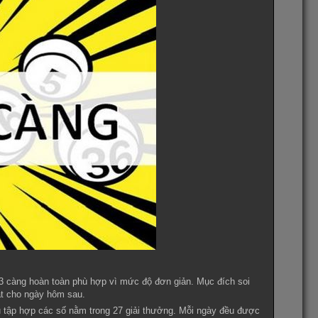
 3 càng hoàn toàn phù hợp vì mức độ đơn giản. Mục đích soi
ật cho ngày hôm sau.
cầu tập hợp các số nằm trong 27 giải thưởng. Mỗi ngày đều được