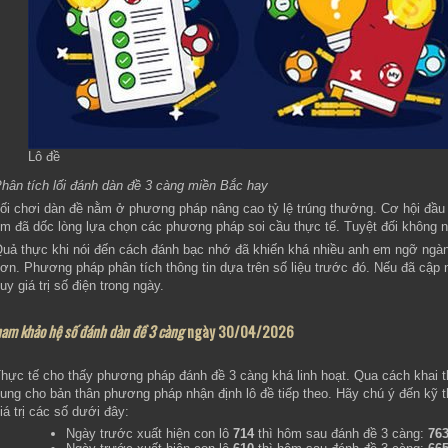
Lô đề
hân tích lối đánh dàn đề 3 càng miền Bắc hay
ối chơi dàn đề nằm ở phương pháp nâng cao tỷ lệ trúng thưởng. Cơ hội đầu t
m đã dốc lòng lựa chọn các phương pháp soi cầu thực tế. Tuyệt đối không 
uả thực khi nói đến cách đánh bạc nhớ đã khiến khá nhiều anh em ngỡ ngàn
ơn. Phương pháp phân tích thông tin dựa trên số liệu trước đó. Nếu đã cập nh
uy giá trị số điện trong ngày.
am khảo hệ số đánh dàn đề 3 càng
ngày 30/04/2026
hực tế cho thấy phương pháp đánh đề 3 càng khá linh hoạt. Qua cách khai t
ung cho bản thân phương pháp nhận định lô đề tiếp theo. Hãy chú ý đến kỹ t
iá trị các số dưới đây:
Ngày trước xuất hiện con lô
714
thì hôm sau đánh đề 3 càng:
76