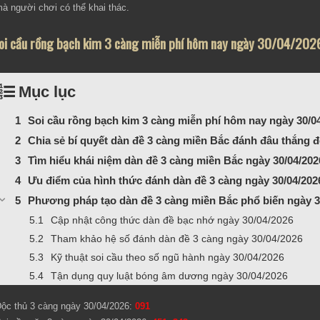
à người chơi có thể khai thác.
oi cầu rồng bạch kim 3 càng miễn phí hôm nay ngày 30/04/202
Mục lục
Soi cầu rồng bạch kim 3 càng miễn phí hôm nay ngày 30/0
Chia sẻ bí quyết dàn đề 3 càng miền Bắc đánh đâu thắng đ
Tìm hiểu khái niệm dàn đề 3 càng miền Bắc ngày 30/04/202
Ưu điểm của hình thức đánh dàn đề 3 càng ngày 30/04/202
Phương pháp tạo dàn đề 3 càng miền Bắc phổ biến ngày 3
Cập nhật công thức dàn đề bạc nhớ ngày 30/04/2026
Tham khảo hệ số đánh dàn đề 3 càng ngày 30/04/2026
Kỹ thuật soi cầu theo số ngũ hành ngày 30/04/2026
Tận dụng quy luật bóng âm dương ngày 30/04/2026
ộc thủ 3 càng ngày 30/04/2026:
091