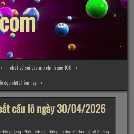
.com
chốt số soi cầu mb chính xác 100
lô đẹp nhất hôm nay
 bắt cầu lô ngày 30/04/2026
c
thông dụng. Phân tích các thông tin dàn đề theo hệ số 3 càng