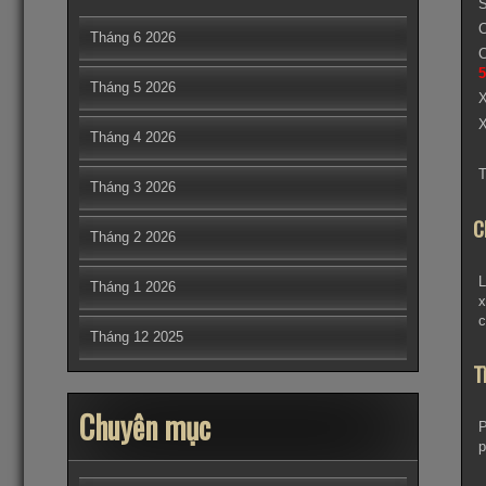
S
C
Tháng 6 2026
C
5
Tháng 5 2026
Tháng 4 2026
T
Tháng 3 2026
C
Tháng 2 2026
L
Tháng 1 2026
x
c
Tháng 12 2025
T
Chuyên mục
P
p