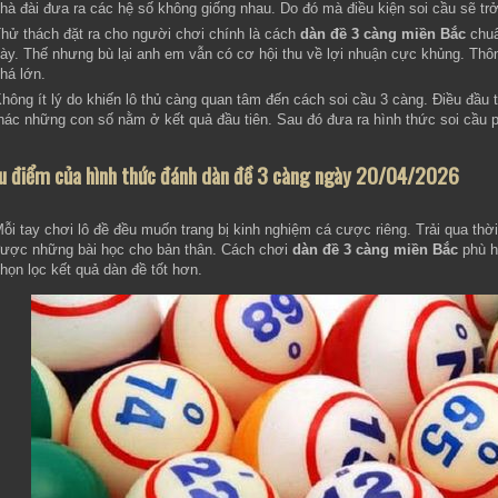
hà đài đưa ra các hệ số không giống nhau. Do đó mà điều kiện soi cầu sẽ tr
hử thách đặt ra cho người chơi chính là cách
dàn đề 3 càng miền Bắc
chuẩ
ày. Thế nhưng bù lại anh em vẫn có cơ hội thu về lợi nhuận cực khủng. Thô
há lớn.
hông ít lý do khiến lô thủ càng quan tâm đến cách soi cầu 3 càng. Điều đầu t
hác những con số nằm ở kết quả đầu tiên. Sau đó đưa ra hình thức soi cầu 
u điểm của hình thức đánh dàn đề 3 càng ngày 20/04/2026
ỗi tay chơi lô đề đều muốn trang bị kinh nghiệm cá cược riêng. Trải qua thờ
ược những bài học cho bản thân. Cách chơi
dàn đề 3 càng miền Bắc
phù h
họn lọc kết quả dàn đề tốt hơn.