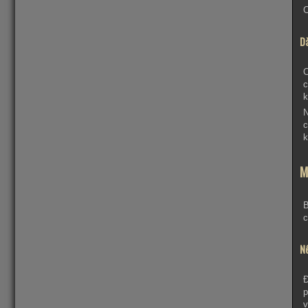
C
Dà
c
k
N
c
k
M
B
c
Nê
Đ
p
v