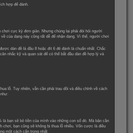
hích hợp để đánh.
h chơi cực kỳ đơn giản. Nhưng chúng lại phải đòi hỏi người
 về của dạng này cũng rất dễ để nhận dạng. Vì thế, người chơi
 được dàn đề là đầu 8 hoặc đít 6 đê đánh là chuẩn nhất. Chắc
 cân nhắc kỹ và quan sát để có thể bắt đầu dàn đề hợp lý và
hua lỗ. Tuy nhiên, vẫn cần phải trau dồi và điều chỉnh về cách
i như:
 là bạn sẽ bỏ tiền của mình vào những con số đó. Mà bận cần
nh chơi, bạn cũng sẽ không bị thua lỗ nhiều. Vốn cược là điều
húng một cách cẩn trọng nhất