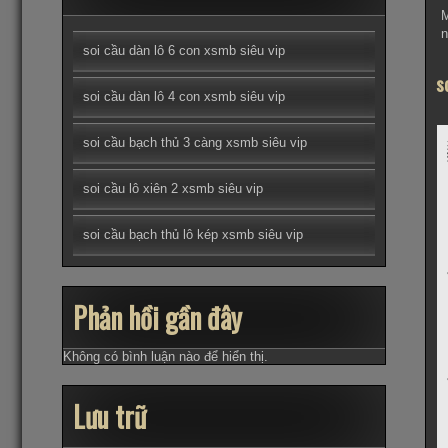
M
n
soi cầu dàn lô 6 con xsmb siêu vip
s
soi cầu dàn lô 4 con xsmb siêu vip
soi cầu bạch thủ 3 càng xsmb siêu vip
soi cầu lô xiên 2 xsmb siêu vip
soi cầu bạch thủ lô kép xsmb siêu vip
Phản hồi gần đây
Không có bình luận nào để hiển thị.
Lưu trữ