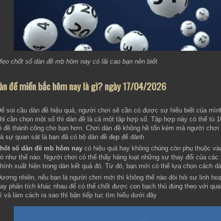
ẹo chốt số dàn đề mb hôm nay có lãi cao bạn nên biết
àn đề miền bắc hôm nay là gì? ngày 17/04/2026
ể soi cầu dàn đề hiệu quả, người chơi sẽ cần có được sự hiểu biết của mình
hỉ cần chọn một số thì dàn đề là cả một tập hợp số. Tập hợp này có thể tù 1
ô đề thành công cho bạn hơn. Chơi dàn đề không hề tốn kém mà người chơi lại
ả sự quan sát là bạn đã có bộ dàn đề đẹp để đánh
chốt số dàn đề mb hôm nay
có hiệu quả hay không chúng còn phụ thuộc vào 
ó như thế nào. Người chơi có thể thấy hàng loạt những sự thay đổi của cá
hính xuất hiện trong dàn kết quả đó. Từ đó, bạn mới có thể lựa chọn cách d
ương nhiên, nếu bạn là người chơi mới thì không thể nào đòi hỏi sự linh ho
ay phân tích khác nhau để có thể chốt được con bạch thủ đúng theo với qua
ì và làm cách ra sao thì bận tiếp tục tìm hiểu dưới đây