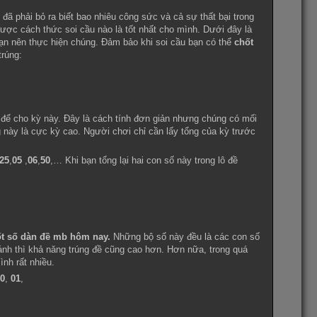
i đã phải bỏ ra biết bao nhiêu công sức và cả sự thất bại trong
ược cách thức soi cầu nào là tốt nhất cho mình. Dưới đây là
n nên thực hiện chúng. Đảm bảo khi soi cầu bạn có thể
chốt
trúng:
 để cho kỳ này. Đây là cách tính đơn giản nhưng chúng có mối
 này là cực kỳ cao. Người chơi chỉ cần lấy tổng của kỳ trước
25
,
05
,
06
,
50
,… Khi bạn tổng lại hai con số này trong lô đề
t số dàn đề mb hôm nay.
Những bộ số này đều là các con số
đánh thì khả năng trúng đề cũng cao hơn. Hơn nữa, trong quá
ình rất nhiều.
40
,
01
,