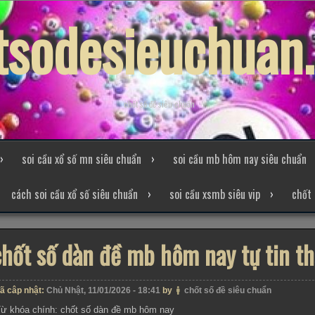
tsodesieuchuan
chốt số đề siêu chuẩn
soi cầu xổ số mn siêu chuẩn
soi cầu mb hôm nay siêu chuẩn
cách soi cầu xổ số siêu chuẩn
soi cầu xsmb siêu vip
chốt 
chốt số dàn đề mb hôm nay tự tin t
ã câp nhật:
Chủ Nhật, 11/01/2026 - 18:41
by
chốt số đề siêu chuẩn
ừ khóa chính: chốt số dàn đề mb hôm nay