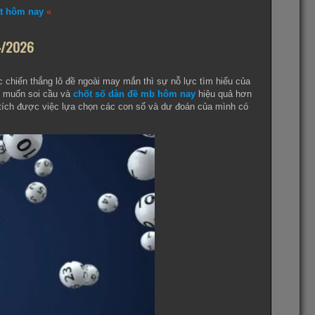
ất hôm nay
«
04/2026
 chiến thắng lô đề ngoài may mắn thì sự nỗ lực tìm hiểu của
u muốn soi cầu và
chốt số dàn đề mb hôm nay
hiệu quả hơn
n tích được việc lựa chọn các con số và dư đoán của mình có