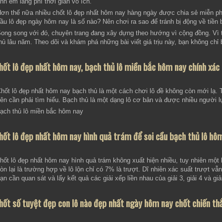
nh em lãng phí thời gian vô ích.
ơn thế nữa nhiều chốt lô đẹp nhất hôm nay hàng ngày được chia sẻ miễn phí h
ầu lô đẹp ngày hôm nay là số nào? Nên chơi ra sao để tránh bị động về tiền
ong song với đó, chuyên trang đang xây dựng theo hướng vì cộng đồng. Vì 
hủ lâu năm. Theo dõi và khám phá những bài viết giá trịu này, bạn không chỉ 
hốt lô đẹp nhất hôm nay, bạch thủ lô miền bắc hôm nay chính x
hốt lô đẹp nhất hôm nay bạch thủ là một cách chơi lô đề không còn mới lạ. 
iên cần phải tìm hiểu. Bạch thủ là một dạng lô cơ bản và được nhiều người l
ạch thủ lô miền bắc hôm nay
hốt lô đẹp nhất hôm nay hình quả trám để soi cầu bạch thủ lô 
hốt lô đẹp nhất hôm nay hình quả trám không xuất hiện nhiều, tuy nhiên một k
òn lại là trường hợp về lô lộn chỉ có 7% là trượt. Dĩ nhiên xác suất trượt v
ạn cần quan sát và lấy kết quả các giải xếp liền nhau của giải 3, giải 4 và gi
hốt số tuyệt đẹp con lô nào đẹp nhất ngày hôm nay chốt chiến 