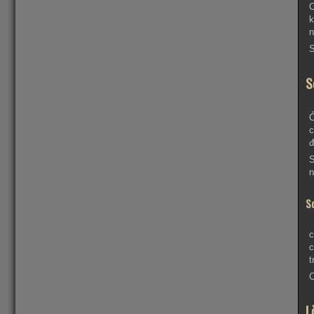
C
k
n
S
S
Ở
c
đ
S
n
S
c
c
t
C
L