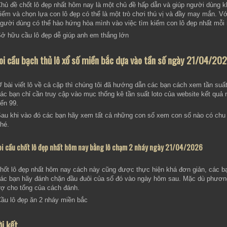
hủ đề chốt lô đẹp nhất hôm nay là một chủ đề hấp dẫn và giúp người dùng kh
iếm và chọn lựa con lô đẹp có thể là một trò chơi thú vị và đầy may mắn. V
gười dùng có thể hào hứng hòa mình vào việc tìm kiếm con lô đẹp nhất mỗi 
ở hữu cầu lô đẹp dễ giúp anh em thắng lớn
oi cầu bạch thủ lô xổ số miền bắc dựa vào tần số ngày 21/04/20
 bài viết lô về cả cặp thì chúng tôi đã hướng dẫn các bạn cách xem tần suất
ác bạn chỉ cần truy cập vào mục thống kê tần suất loto của website kết quả n
ến 99.
au khi vào đó các bạn hãy xem tất cả những con số xem con số nào có chu k
hé.
oi cầu chốt lô đẹp nhất hôm nay bằng lô chạm 2 nháy ngày 21/04/2026
hốt lô đẹp nhất hôm nay cách này cũng được thực hiện khá đơn giản, các b
ác bạn hãy đánh chặn đầu đuôi của số đó vào ngày hôm sau. Mặc dù phương 
rợ cho tổng của cách đánh.
ầu lô đẹp ăn 2 nháy miền bắc
ời kết