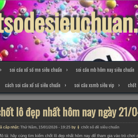
tsodesieuchuan
chốt số đề siêu chuẩn
soi cầu xổ số mn siêu chuẩn
soi cầu mb hôm nay siêu chuẩn
cách soi cầu xổ số siêu chuẩn
soi cầu xsmb siêu vip
chốt 
chốt lô đẹp nhất hôm nay ngày 21/
ã câp nhật:
Thứ Năm, 15/01/2026 - 19:25
by
chốt số đề siêu chuẩn
ô tả: hãy cùng tìm kiếm chốt lô đẹp nhất hôm nay để tham gia vào trò chơi 