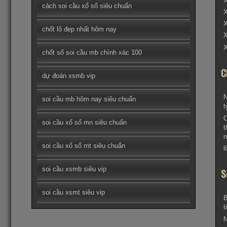
cách soi cầu xổ số siêu chuẩn
chốt lô đẹp nhất hôm nay
chốt số soi cầu mb chính xác 100
C
dự đoán xsmb vip
N
soi cầu mb hôm nay siêu chuẩn
t
C
soi cầu xổ số mn siêu chuẩn
t
n
soi cầu xổ số mt siêu chuẩn
l
soi cầu xsmb siêu vip
S
soi cầu xsmt siêu vip
B
t
N