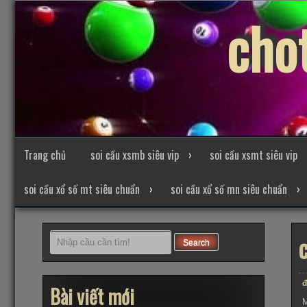
Skip
cho
to
content
Trang chủ
soi cầu xsmb siêu vip
soi cầu xsmt siêu vip
soi cầu xổ số mt siêu chuẩn
soi cầu xổ số mn siêu chuẩn
Search
đ
Bài viết mới
M