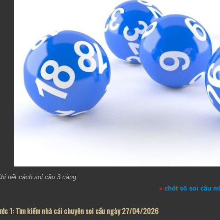
hi tiết cách soi cầu 3 càng
»
chốt số soi cầu m
ước 1: Tìm kiếm nhà cái chuyên soi cầu ngày 27/04/2026