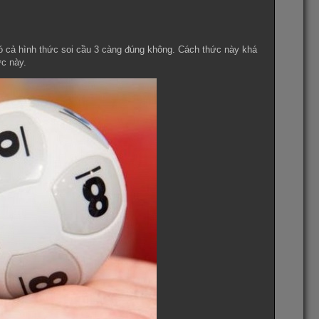
ó cả hình thức soi cầu 3 càng đúng không. Cách thức này khá
ức này.