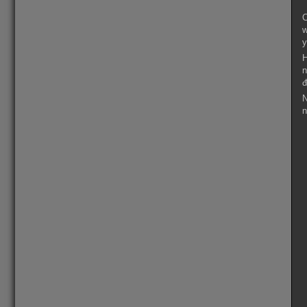
C
w
y
H
n
N
n