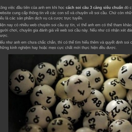
ông việc đầu tiên của anh em khi học
cách soi cầu 3 càng siêu chuẩn
đó c
ebsite cung cấp thông tin về các con số và chuyên về soi cầu. Chứ còn nhữn
ếu là các sản phẩm dịch vụ cá cược trực tuyến.
iện nay có nhiều web chuyên soi cầu uy tín, vì thế anh em có thể tham khảo 
gười chơi, chuyên gia đánh giá về web soi cầu này. Nếu như có nhận xét đán
được.
ếu như anh em chưa chắc chắn, thì có thể tìm hiểu thêm và quyết định soi 
hững kinh nghiệm hay hoặc mẹo cực chất mới thực hiện đều được.