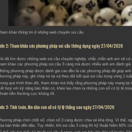
ham khảo thông tin ở những web chuyên soi cầu
ước 2: Tham khảo các phương pháp soi cầu thông dụng ngày 27/04/2026
hi đã tìm được những web soi cầu chuyên nghiệp, chắc chắn anh em sẽ có
ham khảo các phương pháp soi cầu 3 càng mà được nhiều anh em đánh giá 
hững phương pháp được đánh giá cao đều là các phương pháp đã giúp anh em
hương pháp này, ghi chép nó lại và theo dõi kết quả soi cầu trong vòng 1 tu
rong quá trình theo dõi, tham khảo mà thấy rằng phương pháp này mang lại 
ết hợp với kỹ năng bản thân có, khéo lẹo chọn ra những con số có tỷ lệ trú
hoản tiền thưởng cực khủng rồi.
ớc 3: Tính toán, lên dàn con số có tỷ lệ thắng cao ngày 27/04/2026
hương pháp chơi chốt số, chọn số 3 càng được chia sẻ khá rộng. Vì thế, 
ủa bản thân đến đâu. Tuy nhiên, khi soi cầu 3 càng thì kỹ thuật hiếm 60% c