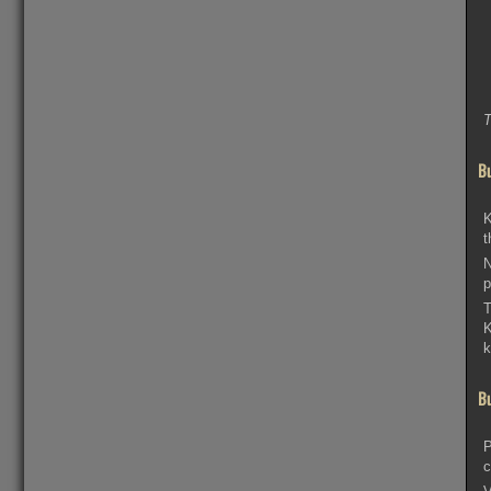
T
B
K
t
N
p
T
K
k
Bư
P
c