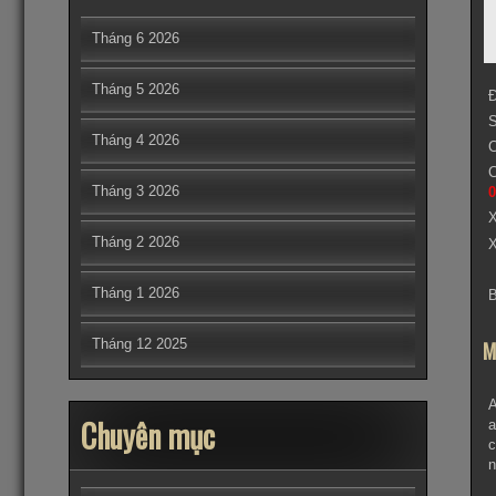
Tháng 6 2026
Tháng 5 2026
Đ
S
Tháng 4 2026
C
C
Tháng 3 2026
0
Tháng 2 2026
Tháng 1 2026
B
M
Tháng 12 2025
A
Chuyên mục
a
c
n