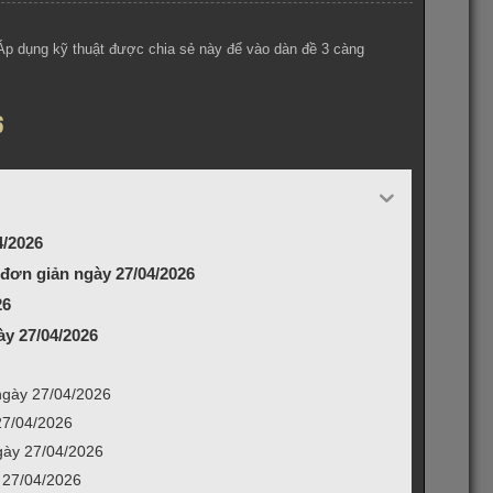
p dụng kỹ thuật được chia sẻ này để vào dàn đề 3 càng
6
4/2026
 đơn giản ngày 27/04/2026
26
ày 27/04/2026
ngày 27/04/2026
 27/04/2026
gày 27/04/2026
 27/04/2026