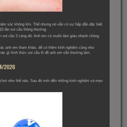
chăm sóc không lớn. Thế nhưng nó vẫn có sự hấp dẫn đặc biệt
 10 lần soi cầu thông thường.
ách soi cầu 3 càng đó. Anh em có muốn làm giàu nhanh chóng
o các anh em tham khảo, để có thêm kinh nghiệm cũng như
hác gì hình thức soi cầu lô đề anh em vẫn thường làm.
/04/2026
c chơi như thế nào. Sau đó mới đến những kinh nghiệm và mẹo