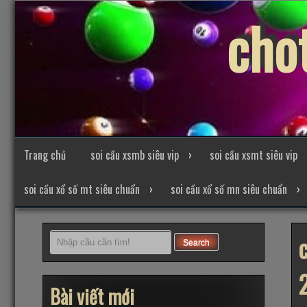
Skip
cho
to
content
Trang chủ
soi cầu xsmb siêu vip
soi cầu xsmt siêu vip
soi cầu xổ số mt siêu chuẩn
soi cầu xổ số mn siêu chuẩn
Search
Bài viết mới