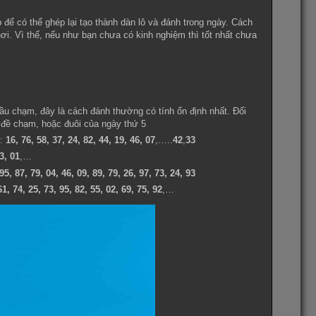
 để có thể ghép lại tạo thành dàn lô và đánh trong ngày. Cách
hơi. Vì thế, nếu như bạn chưa có kinh nghiệm thì tốt nhất chưa
ầu chạm, đây là cách đánh thường có tính ổn định nhất. Đối
nh đề chạm, hoặc đuôi của ngày thứ 5
u:
16, 76, 58, 37, 24, 82, 44, 19, 46, 07
,…..
42
,
33
3, 01
,…
95, 87, 79, 04, 46, 09, 89, 79, 26, 97, 73, 24, 93
61, 74, 25, 73, 95, 82, 55, 02, 69, 75, 92
,…