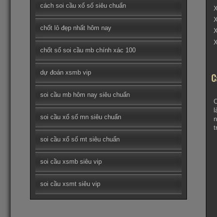
cách soi cầu xổ số siêu chuẩn
chốt lô đẹp nhất hôm nay
chốt số soi cầu mb chính xác 100
dự đoán xsmb vip
C
soi cầu mb hôm nay siêu chuẩn
C
l
soi cầu xổ số mn siêu chuẩn
n
t
soi cầu xổ số mt siêu chuẩn
soi cầu xsmb siêu vip
soi cầu xsmt siêu vip