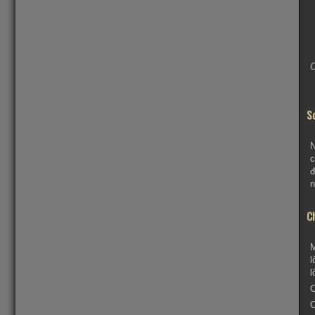
C
So
N
c
đ
n
C
M
l
l
C
C