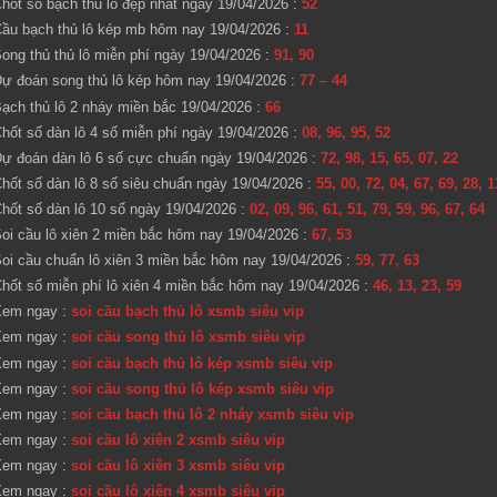
hốt số bạch thủ lô đẹp nhất ngày 19/04/2026 :
52
ầu bạch thủ lô kép mb hôm nay 19/04/2026 :
11
ong thủ thủ lô miễn phí ngày 19/04/2026 :
91, 90
ự đoán song thủ lô kép hôm nay 19/04/2026 :
77 – 44
ạch thủ lô 2 nháy miền bắc 19/04/2026 :
66
hốt số dàn lô 4 số miễn phí ngày 19/04/2026 :
08, 96, 95, 52
ự đoán dàn lô 6 số cực chuẩn ngày 19/04/2026 :
72, 98, 15, 65, 07, 22
hốt số dàn lô 8 số siêu chuẩn ngày 19/04/2026 :
55, 00, 72, 04, 67, 69, 28, 1
hốt số dàn lô 10 số ngày 19/04/2026 :
02, 09, 96, 61, 51, 79, 59, 96, 67, 64
oi cầu lô xiên 2 miền bắc hôm nay 19/04/2026 :
67, 53
oi cầu chuẩn lô xiên 3 miền bắc hôm nay 19/04/2026 :
59, 77, 63
hốt số miễn phí lô xiên 4 miền bắc hôm nay 19/04/2026 :
46, 13, 23, 59
Xem ngay :
soi cầu bạch thủ lô xsmb siêu vip
Xem ngay :
soi cầu song thủ lô xsmb siêu vip
Xem ngay :
soi cầu bạch thủ lô kép xsmb siêu vip
Xem ngay :
soi cầu song thủ lô kép xsmb siêu vip
Xem ngay :
soi cầu bạch thủ lô 2 nháy xsmb siêu vip
Xem ngay :
soi cầu lô xiên 2 xsmb siêu vip
Xem ngay :
soi cầu lô xiên 3 xsmb siêu vip
Xem ngay :
soi cầu lô xiên 4 xsmb siêu vip