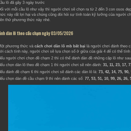
ầu lô đã gãy 3 ngày trước
ối với mỗi cầu lô như vậy thì người chơi sẽ chọn ra từ 2 đến 3 con osos đẹp
hức này rất lợi hại và chúng cũng đòi hỏi sự tính toán kỹ lưỡng của người c
ên thử phương thức này nhé.
ánh dàn lô theo cầu chạm ngày 03/05/2026
Một phương thức và
cách chơi dàn lô mb bất bại
là người chơi đánh theo c
ới cách tính này, người chơi sẽ lựa chọn số ở giữa của giải 4 để có thể tí
ếu người chơi chọn đề chạm 2 thì có thể đánh dàn đề những cặp lô như sa
ếu chọn dàn lô theo đề chạm 1 thì người chơi sẽ nên đánh:
31, 11, 23, 17, 7
ếu đánh đề chạm 6 thì người chơi sẽ đánh các dàn lô là:
73, 42, 14, 75, 90, 
ếu chọn dàn đề cầu chạm 9 thì nên đánh các số:
77, 53, 51, 10, 99, 26, 26, 