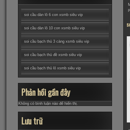
M
p
soi cầu dàn lô 6 con xsmb siêu vip
s
soi cầu dàn lô 10 con xsmb siêu vip
soi cầu bạch thủ 3 càng xsmb siêu vip
soi cầu bạch thủ đề xsmb siêu vip
soi cầu bạch thủ lô xsmb siêu vip
Phản hồi gần đây
Không có bình luận nào để hiển thị.
Lưu trữ