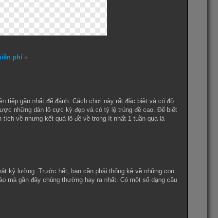
iễn phí
«
n tiếp gần nhất để đánh. Cách chơi này rất đặc biệt và có độ
ược những dàn lô cực kỳ đẹp và có tỷ lệ trúng đề cao. Để biết
tích về nhưng kết quả lô đề về trong ít nhất 1 tuần qua là
 thật kỹ lưỡng. Trước hết, bạn cần phải thống kê về những con
ô nào mà gần đây chúng thường hay ra nhất. Có một số dạng cầu