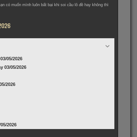
ạn có muốn mình luôn bất bại khi soi cầu lô đề hay không thì
/2026
03/05/2026
y 03/05/2026
05/2026
/05/2026