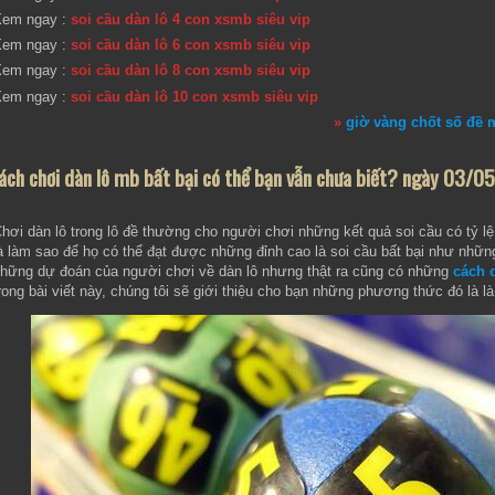
Xem ngay :
soi cầu dàn lô 4 con xsmb siêu vip
Xem ngay :
soi cầu dàn lô 6 con xsmb siêu vip
Xem ngay :
soi cầu dàn lô 8 con xsmb siêu vip
Xem ngay :
soi cầu dàn lô 10 con xsmb siêu vip
»
giờ vàng chốt số đề 
ách chơi dàn lô mb bất bại có thể bạn vẫn chưa biết? ngày 03/
hơi dàn lô trong lô đề thường cho người chơi những kết quả soi cầu có tỷ lệ
à làm sao để họ có thể đạt được những đỉnh cao là soi cầu bất bại như nhữn
hững dự đoán của người chơi về dàn lô nhưng thật ra cũng có những
cách 
rong bài viết này, chúng tôi sẽ giới thiệu cho bạn những phương thức đó là là