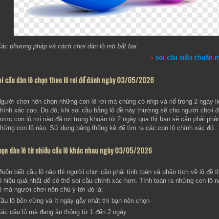
ác phương pháp và cách chơi dàn lô mb bất bại
»
soi cầu siêu chuẩn m
i cầu dàn lô chọn theo lô rơi để đánh ngày 03/05/2026
gười chơi nên chọn những con lô rơi mà chúng có nhịp và nổ trong 2 ngày liê
hính xác cao. Do đó, khi soi cầu bằng lô đề này thường sẽ cho người chơi đ
ược con lô rơi nào đã rơi trong khoản từ 2 ngày qua thì bạn sẽ cần phải phân 
hững con lô nào. Sử dụng bảng thống kê để tìm ra các con lô chính xác đó.
họn dàn lô từ nhiều cầu lô khác nhau ngày 03/05/2026
uốn biết cầu lô nào thì người chơi cần phải tính toán và phân tích về lô đề
ô hiệu quả nhất để có thể soi cầu chính xác hơn. Tính toán ra những con l
ô mà người chơi nên chú ý tới đó là:
ầu lô bền vững và ít ngày gẫy nhất thì bạn nên chọn
ác cầu lô mà đang ăn thông từ 1 đến 2 ngày