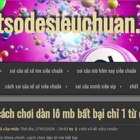
tsodesieuchuan
chốt số đề siêu chuẩn
soi cầu xổ số mn siêu chuẩn
soi cầu mb hôm nay siêu chuẩn
cách soi cầu xổ số siêu chuẩn
soi cầu xsmb siêu vip
chốt 
cách chơi dàn lô mb bất bại chỉ 1 
ã câp nhật:
Thứ Ba, 27/01/2026 - 19:03
by
chốt số đề siêu chuẩn
ừ khóa chính: cách chơi dàn lô mb bất bại