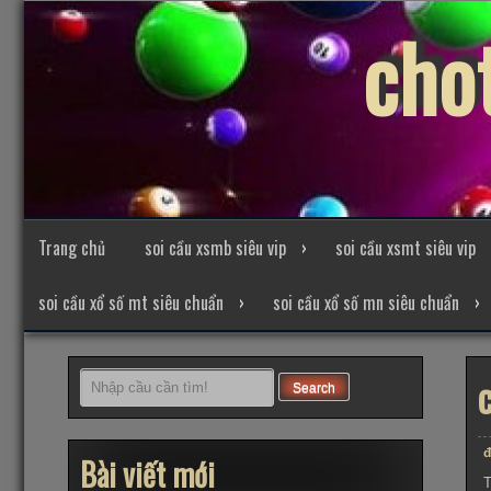
Skip
cho
to
content
Trang chủ
soi cầu xsmb siêu vip
soi cầu xsmt siêu vip
soi cầu xổ số mt siêu chuẩn
soi cầu xổ số mn siêu chuẩn
Search
đ
Bài viết mới
T