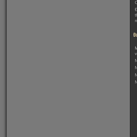
C
Đ
t
n
Đ
v
N
N
N
N