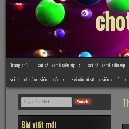
Skip
cho
to
content
Trang chủ
soi cầu xsmb siêu vip
soi cầu xsmt siêu vip
soi cầu xổ số mt siêu chuẩn
soi cầu xổ số mn siêu chuẩn
T
Search
Bài viết mới