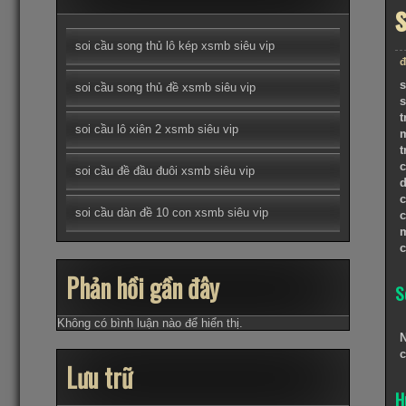
soi cầu song thủ lô kép xsmb siêu vip
đ
s
soi cầu song thủ đề xsmb siêu vip
s
t
soi cầu lô xiên 2 xsmb siêu vip
m
t
c
soi cầu đề đầu đuôi xsmb siêu vip
d
c
soi cầu dàn đề 10 con xsmb siêu vip
c
m
c
Phản hồi gần đây
S
Không có bình luận nào để hiển thị.
c
Lưu trữ
H