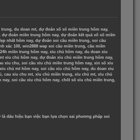
n trung, du doan mt, dự đoán xổ số miền trung hôm nay,
g, dự đoán miền trung hôm nay, dự đoán kết quả xổ số miền
đẹp nhất hôm nay, dự đoán soi cầu miền trung, soi cầu
ính xác 100, win2888 wap soi cầu miền trung, cầu miền
u 24h miền trung hôm nay, xỉu chủ hôm nay, du doan xiu
mt xỉu chủ hôm nay, dự đoán xỉu chủ miền trung hôm nay,
u xiu chu, soi cầu xỉu chủ miền trung hôm nay, xin số xỉu
xỉu chủ mt hôm nay, soi cầu xỉu chủ hôm nay, du doan xiu
, cau xiu chu mt, xỉu chủ miền trung, xỉu chủ mt, xỉu chủ
 nay, soi cầu xỉu chủ hôm nay, chốt số xỉu chủ miền trung,
là dấu hiệu bạn việc bạn lựa chọn sai phương pháp soi