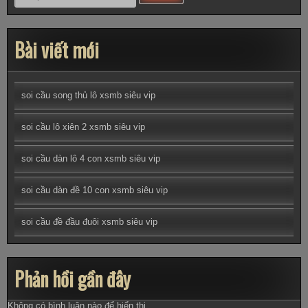
Bài viết mới
soi cầu song thủ lô xsmb siêu vip
soi cầu lô xiên 2 xsmb siêu vip
soi cầu dàn lô 4 con xsmb siêu vip
soi cầu dàn đề 10 con xsmb siêu vip
soi cầu đề đầu đuôi xsmb siêu vip
Phản hồi gần đây
Không có bình luận nào để hiển thị.