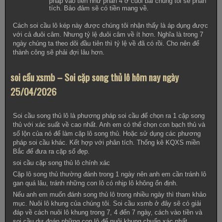
pháp vào tiền như phần 4 ở cuối bài chúng tôi sẽ phân
tích. Bảo đảm sẽ có tiền mang về.
Cách soi cầu lô kép này được chúng tôi nhận thấy là áp dụng được
với cả đuôi câm. Nhưng tỷ lệ đuôi câm về ít hơn. Nghĩa là trong 7
ngày chúng ta theo dõi đầu tiên thì tỷ lệ về đã có rồi. Cho nên để
thành công sẽ phải đợi lâu hơn.
soi cầu xsmb – Soi cặp song thủ lô hôm nay ngày
25/04/2026
Soi cầu song thủ lô là phương pháp soi cầu để chọn ra 1 cặp song
thủ với xác suất về cao nhất. Anh em có thể chọn con bạch thủ và
số lộn của nó để làm cặp lô song thủ. Hoặc sử dụng các phương
pháp soi cầu khác. Kết hợp với phân tích. Thống kê KQXS miền
Bắc để đưa ra cặp số đẹp.
soi cầu cặp song thủ lô chính xác
Cặp lô song thủ thường đánh trong 1 ngày nên anh em cần tránh lô
gan quá lâu, tránh những con lô có nhịp lô không ổn định.
Nếu anh em muốn đánh song thủ lô trong nhiều ngày thì tham khảo
mục. Nuôi lô khung của chúng tôi. Soi cầu xsmb ở đây sẽ có giải
đáp về cách nuôi lô khung trong 7, 4 đến 7 ngày, cách vào tiền và
soi cầu dự đoán những con lô để nuôi khung chuẩn xác nhất.